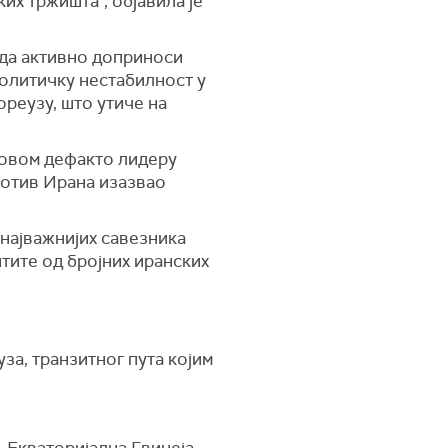
их тржишта", објавила је
 да активно доприноси
олитичку нестабилност у
ореузу, што утиче на
ховом дефакто лидеру
ротив Ирана изазвао
 најважнијих савезника
тите од бројних иранских
за, транзитног пута којим