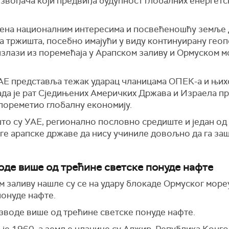
звођача који предвиђа будућност глобалних енергетск
вођена националним интересима и посвећеношћу земље
 тржишта, посебно имајући у виду континуирану геоп
излази из поремећаја у Арапском заливу и Ормуском м
АЕ представља тежак ударац чланицама ОПЕК-а и њи
када је рат Сједињених Америчких Држава и Израела п
 пореметио глобалну економију.
што су УАЕ, регионално пословно средиште и један од
ге арапске државе да нису учиниле довољно да га заш
де више од трећине светске понуде нафте
 заливу нашле су се на удару блокаде Ормуског мореу
понуде нафте.
воде више од трећине светске понуде нафте.