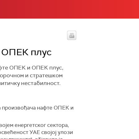
и ОПЕК плус
фте ОПЕК и ОПЕК плус,
дугорочном и стратешком
литичку нестабилност.
ља произвођача нафте ОПЕК и
војем енергетског сектора,
освећеност УАЕ својој улози