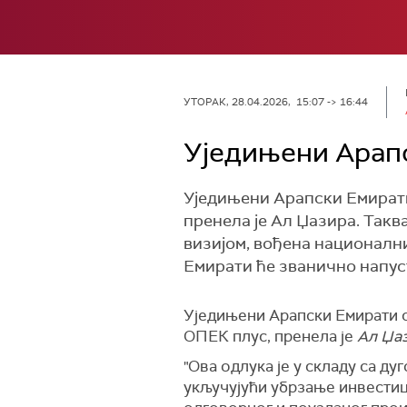
УТОРАК, 28.04.2026, 15:07 -> 16:44
Уједињени Арап
Уједињени Арапски Емират
пренела је Ал Џазира. Такв
визијом, вођена националн
Емирати ће званично напуст
Уједињени Арапски Емирати с
ОПЕК плус, пренела је
Ал Џа
"Ова одлука је у складу са д
укључујући убрзање инвестиц