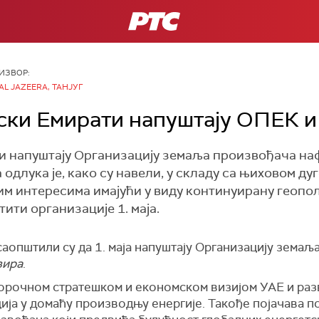
РТС
ИЗВОР:
AL JAZEERA, ТАНЈУГ
ски Емирати напуштају ОПЕК 
и напуштају Организацију земаља произвођача на
а одлука је, како су навели, у складу са њиховом 
им интересима имајући у виду континуирану геопо
ити организације 1. маја.
аопштили су да 1. маја напуштају Организацију зема
зира
.
угорочном стратешком и економском визијом УАЕ и раз
ија у домаћу производњу енергије. Такође појачава п