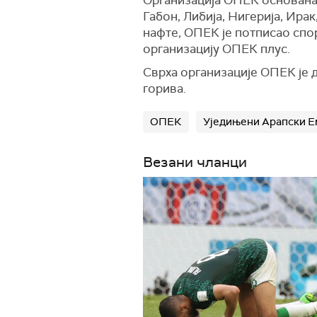
Организација ОПЕК основана 
Габон, Либија, Нигерија, Ирак
нафте, ОПЕК је потписао спор
организацију ОПЕК плус.
Сврха организације ОПЕК је 
горива.
ОПЕК
Уједињени Арапски Е
Везани чланци