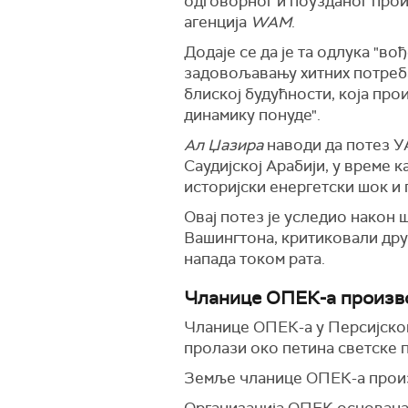
одговорног и поузданог прои
агенција
WAM
.
Додаје се да је та одлука "
задовољавању хитних потреба
блиској будућности, која про
динамику понуде".
Ал Џазира
наводи да потез У
Саудијској Арабији, у време 
историјски енергетски шок и
Овај потез је уследио након 
Вашингтона, критиковали дру
напада током рата.
Чланице ОПЕК-а произво
Чланице ОПЕК-а у Персијском
пролази око петина светске 
Земље чланице ОПЕК-а произ