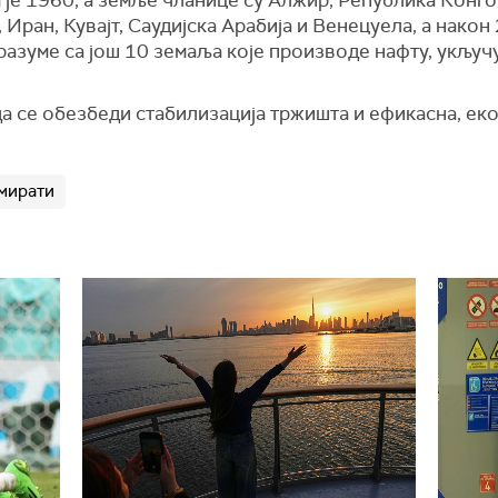
је 1960, а земље чланице су Алжир, Република Конго,
, Иран, Кувајт, Саудијска Арабија и Венецуела, а након
азуме са још 10 земаља које производе нафту, укључуј
да се обезбеди стабилизација тржишта и ефикасна, е
мирати