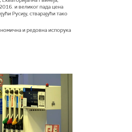
 Екваторијална Гвинеја,
 2016. и великог пада цена
ући Русију, стварајући тако
кономична и редовна испорука