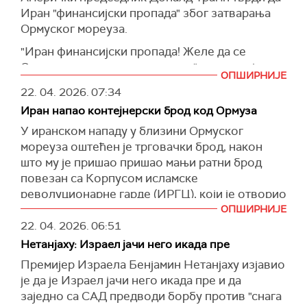
прекршајем".
Израелска влада је одбацила критике из ЕУ,
ризикује да буде изложено америчким
Иран "финансијски пропада" због затварања
оптужујући поједине европске лидере за
Према његовим речима, Иран је способан да
санкцијама. Настављамо да замрзавамо
Ормуског мореуза.
двоструке стандарде и политичку
се супротстави притисцима и "малтретирању",
средства која је украло корумпирано
пристрасност.
"Иран финансијски пропада! Желе да се
уз поруку да ће земља бранити своје интересе
руководство у име народа Ирана", упозорио је
Ормуски мореуз одмах отвори", написао је
упркос спољним мерама.
Споразум о придруживању између ЕУи
Бесент.
ОПШИРНИЈЕ
Трамп на мрежи
Truth Social,
додајући да
Израела, потписан 2000. године је правна
22. 04. 2026.
07:34
Иранске власти су навеле да су се америчке
Острво Харг се сматра центром иранске
Исламска Република „жели новац“.
основа за трговинске односе ЕУ-а с
снаге током акције укрцале на трговачки брод
Иран напао контејнерски брод код Ормуза
нафтне индустрије, кроз које пролази 90
Израелом, односно правни и
(Times of Israel)
и онеспособиле његове навигационе системе,
одсто њеног извоза.
У иранском нападу у близини Ормуског
институционални оквир за политички дијалог
што су описале као "чин пиратерије у
мореуза оштећен је трговачки брод, након
(Guardian)
и привредну сарадњу између ЕУ и Израела.
међународним водама".
што му је пришао пришао мањи ратни брод
(Guardian)
повезан са Корпусом исламске
(Танјуг)
револуционарне гарде (ИРГЦ), који је отворио
ватру без претходног упозорења путем радија,
ОПШИРНИЈЕ
саопштила Организација за поморски
22. 04. 2026.
06:51
саобраћај Велике Британије.
Нетанјаху: Израел јачи него икада пре
У нападу је причињена значајна штета на
Премијер Израела Бенјамин Нетанјаху изјавио
командном мосту пловила, а посада је
је да је Израел јачи него икада пре и да
безбедна.
заједно са САД предводи борбу против "снага