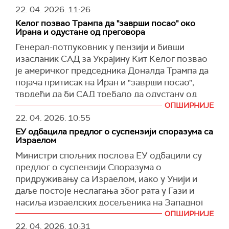
Хезболах како би се дошло до споразума и
Бергото рекао је пред Одбором за одбрану
22. 04. 2026.
11:26
Израела, штете суверенитет и будућност
обуставили напади на Израел.
Доњег дома парламента да је морнарица
Либана", изјавио је Сар.
Келог позвао Трампа да "заврши посао" око
спремна да покрене операцију чишћења мина.
"Спремни смо да у Италији будемо домаћини
Ирана и одустане од преговора
Додао је да Израел "нема никаквих озбиљних
разговора између Либана и Израела како би
Према његовим речима, такве операције могу
Генерал-потпуковник у пензији и бивши
несугласица са Либаном, осим неколико
се постигао позитиван споразум. Радимо на
да се спроводе само у неконфликтним
изасланик САД за Украјину Кит Келог позвао
мањих граничних спорова који могу да се
миру и, понављам, за нас је слобода пловидбе
ситуацијама, јер су "веома осетљиве" и носе
је америчког председника Доналда Трампа да
реше" и да је једина препрека миру и
кроз Ормуз од кључног значаја", закључио је
одређене ризике.
појача притисак на Иран и "заврши посао",
нормализацији између земаља Хезболах.
Тајани.
тврдећи да би САД требало да одустану од
Истакао је да је задатак морнарице да те
(Times of Israel)
(Танјуг)
даљих преговора.
ОПШИРНИЈЕ
ризике сведе на минимум, што се постиже
22. 04. 2026.
10:55
применом напредних технологија.
Келог је навео да подржава Трампа да
ЕУ одбацила предлог о суспензији споразума са
"направи више проблема" Ирану, укључујући
(Танјуг)
Израелом
гађање острва Харк, кључног нафтног
Министри спољних послова ЕУ одбацили су
чворишта.
предлог о суспензији Споразума о
"Сада стварате проблем који покушавају да
придруживању са Израелом, иако у Унији и
реше, а не мислим да могу да га реше јер више
даље постоје неслагања због рата у Гази и
немају руководство које може ово да реши. А
насиља израелских досељеника на Западној
ви сада то контролишете", поручио је Келог.
обали.
ОПШИРНИЈЕ
22. 04. 2026.
10:31
Келог је саветовао Трампа да не наставља