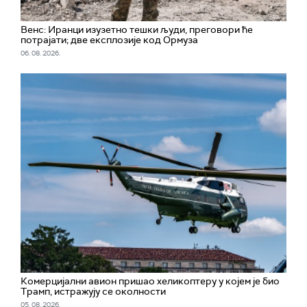
Венс: Иранци изузетно тешки људи, преговори ће
потрајати; две експлозије код Ормуза
06. 08. 2026.
Комерцијални авион пришао хеликоптеру у којем је био
Трамп, истражују се околности
05. 08. 2026.