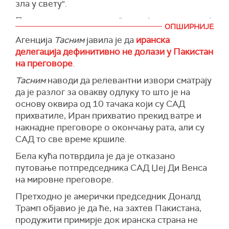
зла у свету".
Према доступним информацијама, није било
пожара и изливања загађујућих материја у
Према његовим речима, "непријатељи у свакој
ОПШИРНИЈЕ
море.
генерацији подизали са циљем да униште
Агенција
Тасним
јавила је да
иранска
јеврејски народ", али и додао да се у ономе
Британска војно-цивилна служба која прати
делегација дефинитивно не долази у Пакистан
што назива "генерацијом обнове", Израел
безбедност поморског саобраћаја није навела
на преговоре
.
подиже против непријатеља.
детаље о застави брода нити његовој тачној
Тасним
наводи да релевантни извори сматрају
локацији у тренутку инцидента.
"Иранска осовина зла, која је планирала да нас
да је разлог за овакву одлуку то што је на
уништи, сада се бори за сопствени опстанак. У
(CNN)
основу оквира од 10 тачака који су САД
рату обнове разбили смо велике делове
прихватиле, Иран прихватио прекид ватре и
(иранске осовине)", нагласио је Нетанјаху.
накнадне преговоре о окончању рата, али су
(Times of Israel)
САД то све време кршиле.
Бела кућа потврдила је да је отказано
путовање потпредседника САД Џеј Ди Венса
на мировне преговоре.
Претходно је амерички председник Доналд
Трамп објавио је да ће, на захтев Пакистана,
продужити примирје док иранска страна не