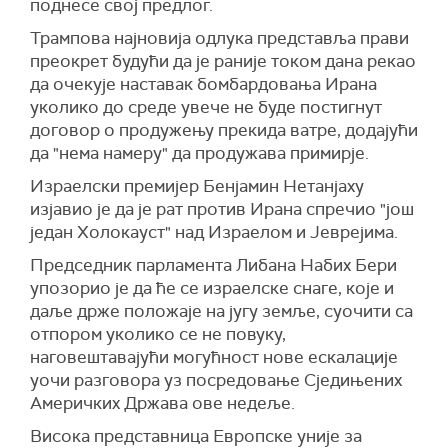
поднесе свој предлог.
Трампова најновија одлука представља прави
преокрет будући да је раније током дана рекао
да очекује наставак бомбардовања Ирана
уколико до среде увече не буде постигнут
договор о продужењу прекида ватре, додајући
да "нема намеру" да продужава примирје.
Израелски премијер Бенјамин Нетанјаху
изјавио је да је рат против Ирана спречио "још
један Холокауст" над Израелом и Јеврејима.
Председник парламента Либана Набих Бери
упозорио је да ће се израелске снаге, које и
даље држе положаје на југу земље, суочити са
отпором уколико се не повуку,
наговештавајући могућност нове ескалације
уочи разговора уз посредовање Сједињених
Америчких Држава ове недеље.
Висока представница Европске уније за