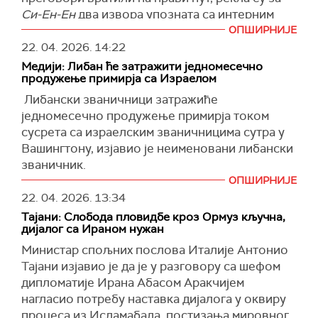
Француски војници су погинули када је
Си-Ен-Ен
два извора упозната са интерним
патрола нападнута од стране "недржавних
дискусијама.
ОПШИРНИЈЕ
актера“, саопштиле су Привремене снаге УН у
22. 04. 2026.
14:22
Америчка администрација не жели да продужи
Либану (Унифил).
Медији: Либан ће затражити једномесечно
примирје на неодређено време, рекли су
(
продужење примирја са Израелом
Guardian, X
)
извори, додавши да не желе да дају Ирану
Либански званичници затражиће
времена да даље одуговлачи разговоре.
једномесечно продужење примирја током
Председник је био опрезан у погледу
сусрета са израелским званичницима сутра у
продужења почетног примирја након рока
Вашингтону, изјавио је неименовани либански
истека у среду, рекли су извори. Он жели да се
званичник.
споразум финализује што је пре могуће и
ОПШИРНИЈЕ
Званичник је рекао да ће Либан затражити
надао се да ће притисак рока приморати
22. 04. 2026.
13:34
продужење примирја за месец дана, прекид
Иранце за преговарачки сто пре истека
Тајани: Слобода пловидбе кроз Ормуз кључна,
израелског бомбардовања и посвећеност
примирја.
дијалог са Ираном нужан
примирју.
Међутим, Трампови главни помоћници верују
Министар спољних послова Италије Антонио
Либански председник Жозеф Аун рекао је да
да постоје пукотине унутар иранског
Тајани изјавио је да је у разговору са шефом
су "у току контакти ради продужења периода
руководства и да Иранци немају консензус о
дипломатије Ирана Абасом Аракчијем
примирја" између Либана и Израела које је
свом ставу да оснаже преговараче да
нагласио потребу наставка дијалога у оквиру
почело прошле седмице и истиче у недељу.
финализују споразум, раније је известио
Си-
процеса из Исламабада, постизања мировног