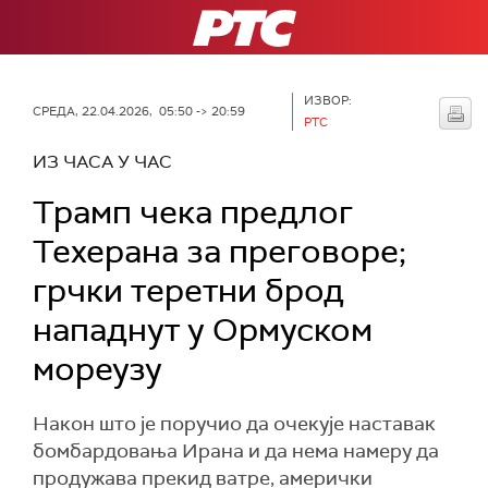
РТС
ИЗВОР:
СРЕДА, 22.04.2026, 05:50 -> 20:59
РТС
ИЗ ЧАСА У ЧАС
Трамп чека предлог
Техерана за преговоре;
грчки теретни брод
нападнут у Ормуском
мореузу
Након што је поручио да очекује наставак
бомбардовања Ирана и да нема намеру да
продужава прекид ватре, амерички