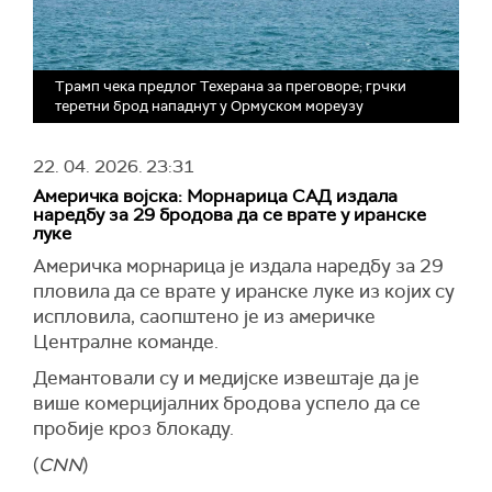
Трамп чека предлог Техерана за преговоре; грчки
теретни брод нападнут у Ормуском мореузу
22. 04. 2026.
23:31
Америчка војска: Морнарица САД издала
наредбу за 29 бродова да се врате у иранске
луке
Америчка морнарица је издала наредбу за 29
пловила да се врате у иранске луке из којих су
испловила, саопштено је из америчке
Централне команде.
Демантовали су и медијске извештаје да је
више комерцијалних бродова успело да се
пробије кроз блокаду.
(
CNN
)