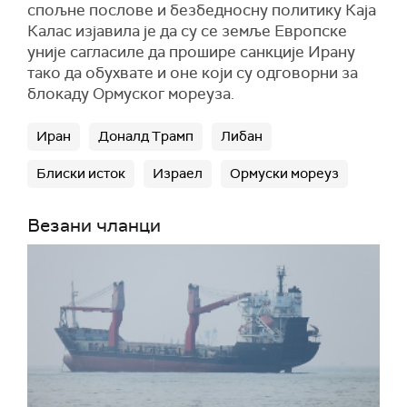
спољне послове и безбедносну политику Каја
Калас изјавила је да су се земље Европске
уније сагласиле да прошире санкције Ирану
тако да обухвате и оне који су одговорни за
блокаду Ормуског мореуза.
Иран
Доналд Трамп
Либан
Блиски исток
Израел
Ормуски мореуз
Везани чланци