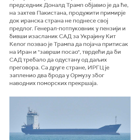
председник Доналд Трамп објавио је да ће,
на захтев Пакистана, продужити примирје
док иранска страна не поднесе свој
предлог. Генерал-потпуковник у пензији и
бивши изасланик САД за Украјину Кит
Келог позвао је Трампа да појача притисак
на Иран и "заврши посао", тврдећи да би
САД требало да одустану од даљих
преговора. Са друге стране, ИРГЦ је
запленио два брода у Ормузу због
наводних поморских прекршаја.