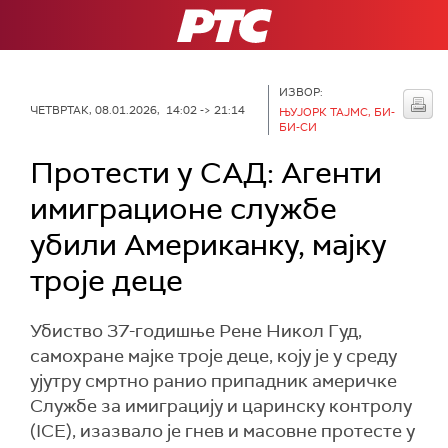
РТС
ИЗВОР:
ЧЕТВРТАК, 08.01.2026, 14:02 -> 21:14
ЊУЈОРК ТАЈМС, БИ-
БИ-СИ
Протести у САД: Агенти
имиграционе службе
убили Американку, мајку
троје деце
Убиство 37-годишње Рене Никол Гуд,
самохране мајке троје деце, коју је у среду
ујутру смртно ранио припадник америчке
Службе за имиграцију и царинску контролу
(ICE), изазвало је гнев и масовне протесте у