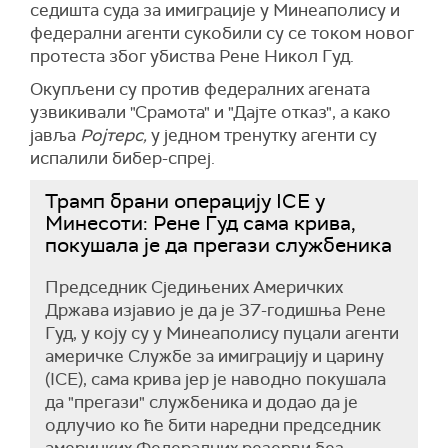
седишта суда за имиграције у Минеаполису и
федерални агенти сукобили су се током новог
протеста због убиства Рене Никол Гуд.
Окупљени су против федералних агената
узвикивали "Срамота" и "Дајте отказ", а како
јавља
Ројтерс,
у једном тренутку агенти су
испалили бибер-спреј.
Трамп брани операцију ICE у
Минесоти: Рене Гуд сама крива,
покушала је да прегази службеника
Председник Сједињених Америчких
Држава изјавио је да је 37-годишња Рене
Гуд, у коју су у Минеаполису пуцали агенти
америчке Службе за имиграцију и царину
(ICE), сама крива јер је наводно покушала
да "прегази" службеника и додао да је
одлучио ко ће бити наредни председник