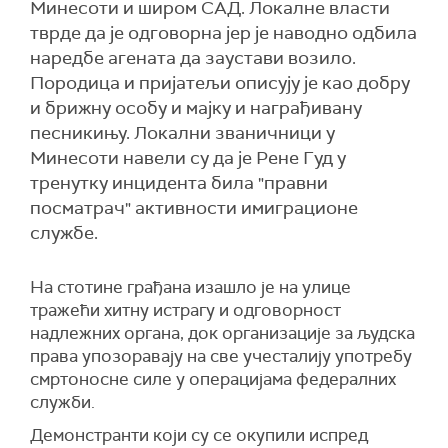
Минесоти и широм САД. Локалне власти
тврде да је одговорна јер је наводно одбила
наредбе агената да заустави возило.
Породица и пријатељи описују је као добру
и брижну особу и мајку и награђивану
песникињу. Локални званичници у
Минесоти навели су да је Рене Гуд у
тренутку инцидента била "правни
посматрач" активности имиграционе
службе.
На стотине грађана изашло је на улице
тражећи хитну истрагу и одговорност
надлежних органа, док организације за људска
права упозоравају на све учесталију употребу
смртоносне силе у операцијама федералних
служби.
Демонстранти који су се окупили испред