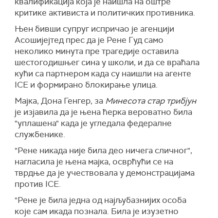
квалификација која је наишла на оштре
критике активиста и политичких противника.
Њен бивши супруг испричао је агенцији
Асошијејтед прес да је Рене Гуд само
неколико минута пре трагедије оставила
шестогодишњег сина у школи, и да се враћала
кући са партнером када су наишли на агенте
ICE и формирано блокирање улица.
Мајка, Дона Генгер, за
Минесота стар трибјун
је изјавила да је њена ћерка вероватно била
"уплашена" када је угледала федералне
службенике.
"Рене никада није била део ничега сличног",
нагласила је њена мајка, осврћући се на
тврдње да је учествовала у демонстрацијама
против ICE.
"Рене је била једна од најљубазнијих особа
које сам икада познала. Била је изузетно