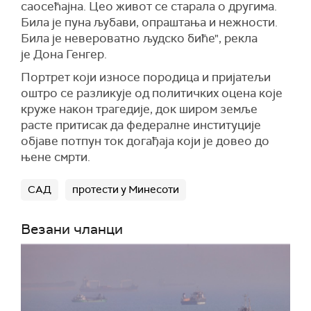
саосећајна. Цео живот се старала о другима.
Била је пуна љубави, опраштања и нежности.
Била је невероватно људско биће", рекла
је Дона Генгер.
Портрет који износе породица и пријатељи
оштро се разликује од политичких оцена које
круже након трагедије, док широм земље
расте притисак да федералне институције
објаве потпун ток догађаја који је довео до
њене смрти.
САД
протести у Минесоти
Везани чланци