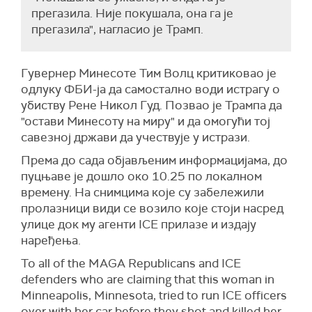
прегазила. Није покушала, она га је
прегазила", нагласио је Трамп.
Гувернер Минесоте Тим Волц критиковао је
одлуку ФБИ-ја да самостално води истрагу о
убиству Рене Никол Гуд. Позвао је Трампа да
"остави Минесоту на миру" и да омогући тој
савезној држави да учествује у истрази.
Према до сада објављеним информацијама, до
пуцњаве је дошло око 10.25 по локалном
времену. На снимцима које су забележили
пролазници види се возило које стоји насред
улице док му агенти ICE прилазе и издају
наређења.
To all of the MAGA Republicans and ICE
defenders who are claiming that this woman in
Minneapolis, Minnesota, tried to run ICE officers
over with her car before they shot and killed her,