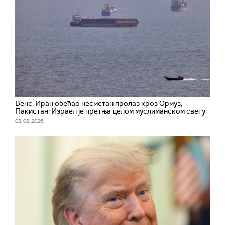
Венс: Иран обећао несметан пролаз кроз Ормуз;
Пакистан: Израел је претња целом муслиманском свету
08. 08. 2026.