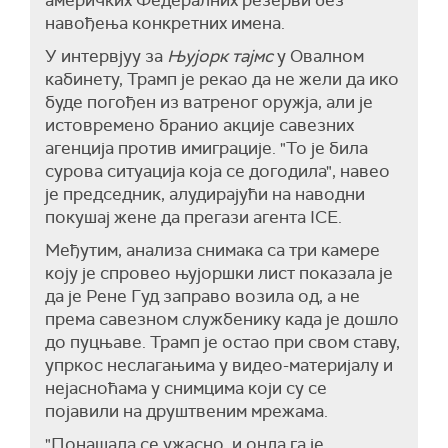
америчких Федералних резерви без
навођења конкретних имена.
У интервјуу за
Њујорк тајмс
у Овалном
кабинету, Трамп је рекао да не жели да ико
буде погођен из ватреног оружја, али је
истовремено бранио акције савезних
агенција против имиграције. "То је била
сурова ситуација која се догодила", навео
је председник, алудирајући на наводни
покушај жене да прегази агента ICE.
Међутим, анализа снимака са три камере
коју је спровео њујоршки лист показала је
да је Рене Гуд заправо возила од, а не
према савезном службенику када је дошло
до пуцњаве. Трамп је остао при свом ставу,
упркос неслагањима у видео-материјалу и
нејасноћама у снимцима који су се
појавили на друштвеним мрежама.
"Понашала се ужасно, и онда га је