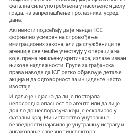
фатална сила употребљена у насељеном делу
града, на запрепашћење пролазника, усред
дана.
Активисти подсећају да је мандат ICE
формално усмерен на спровођење
имиграционих закона, али да службеници те
агенције све чешће учествују у операцијама
које, према мишљењу критичара, излазе изван
њихове надлежности. Групе за грађанска
права наводе да ICE ретко објављује детаље
акција и да одговорност за инциденте често
изостаје.
И даље је нејасно да ли је постојала
непосредна опасност по агенте или да ли је
дошло до неспоразума који је ескалирао у
фатални крај. Министарство унутрашње
безбедности најавило је унутрашњу истрагу и
ангажовање савезног инспектора.