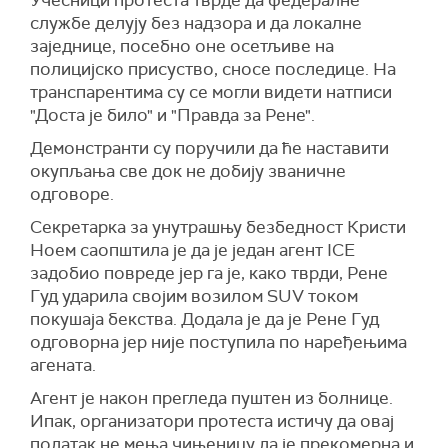
Учесници протеста тврде да федералне
службе делују без надзора и да локалне
заједнице, посебно оне осетљиве на
полицијско присуство, сносе последице. На
транспарентима су се могли видети натписи
"Доста је било" и "Правда за Рене".
Демонстранти су поручили да ће наставити
окупљања све док не добију званичне
одговоре.
Секретарка за унутрашњу безбедност Кристи
Ноем саопштила је да је један агент ICE
задобио повреде јер га је, како тврди, Рене
Гуд ударила својим возилом SUV током
покушаја бекства. Додала је да је Рене Гуд
одговорна јер није поступила по наређењима
агената.
Агент је након прегледа пуштен из болнице.
Ипак, организатори протеста истичу да овај
податак не мења чињеницу да је прекомерна и