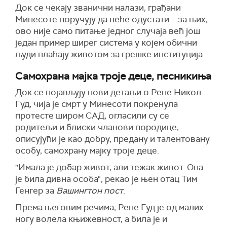
Док се чекају званични налази, грађани
Минесоте поручују да неће одустати – за њих,
ово није само питање једног случаја већ још
један пример ширег система у којем обични
људи плаћају животом за грешке институција.
Самохрана мајка троје деце, песникиња
Док се појављују нови детаљи о Рене Никол
Гуд, чија је смрт у Минесоти покренула
протесте широм САД, огласили су се
родитељи и блиски чланови породице,
описујући је као добру, предану и талентовану
особу, самохрану мајку троје деце.
"Имала је добар живот, али тежак живот. Она
је била дивна особа", рекао је њен отац Тим
Генгер за
Вашингтон пост
.
Према његовим речима, Рене Гуд је од малих
ногу волела књижевност, а била је и