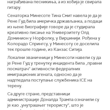
награђивана песникиња, а из хобија је свирала
гитару.
Сенаторка Минесоте Тина Смит навела је да је
Рене Гуд била америчка држављанка, а подаци
из њене биографије говоре да је студирала
креативно писање на Универзитету Олд
Доминион у Норфолку, у Вирџинији. Рођена у
Колорадо Спрингсу, у Минесоту се доселила
тек прошле године, из Канзас Ситија.
Локални званичници у Минесоти навели су да
је Рене Гуд у тренутку инцидента била „правни
посматрач“ активности федералних
имиграционих агената, односно да је
надгледала поступање службеника ICE на
терену.
Са друге стране, представници
администрације Доналда Трампа означили су
је као „унутрашњег терористу“, што је