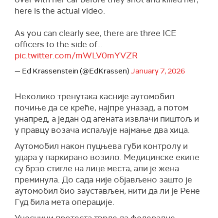
here is the actual video.
As you can clearly see, there are three ICE
officers to the side of…
pic.twitter.com/mWLV0mYVZR
— Ed Krassenstein (@EdKrassen)
January 7, 2026
Неколико тренутака касније аутомобил
почиње да се креће, најпре уназад, а потом
унапред, а један од агената извлачи пиштољ и
у правцу возача испаљује најмање два хица.
Аутомобил након пуцњева губи контролу и
удара у паркирано возило. Медицинске екипе
су брзо стигле на лице места, али је жена
преминула. До сада није објављено зашто је
аутомобил био заустављен, нити да ли је Рене
Гуд била мета операције.