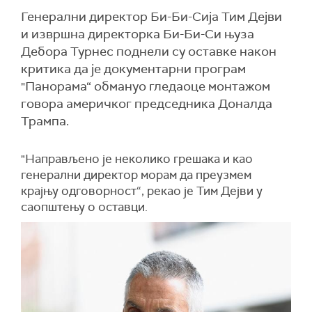
Генерални директор Би-Би-Сија Тим Дејви
и извршна директорка Би-Би-Си њуза
Дебора Турнес поднели су оставке након
критика да је документарни програм
"Панорама“ обмануо гледаоце монтажом
говора америчког председника Доналда
Трампа.
"Направљено је неколико грешака и као
генерални директор морам да преузмем
крајњу одговорност“, рекао је Тим Дејви у
саопштењу о оставци.