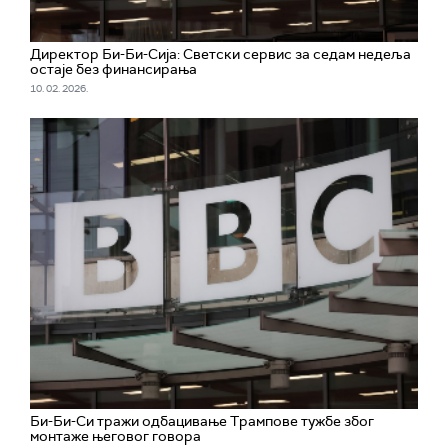
Директор Би-Би-Сија: Светски сервис за седам недеља
остаје без финансирања
10. 02. 2026.
Би-Би-Си тражи одбацивање Трампове тужбе због
монтаже његовог говора