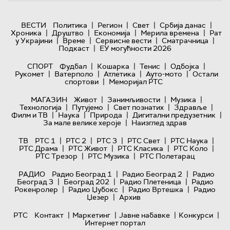
|
|
|
|
ВЕСТИ
Политика
Регион
Свет
Србија данас
|
|
|
|
Хроника
Друштво
Економија
Мерила времена
Рат
|
|
|
|
у Украјини
Време
Сервисне вести
Сматрачница
|
Подкаст
ЕУ могућности 2026
|
|
|
|
СПОРТ
Фудбал
Кошарка
Тенис
Одбојка
|
|
|
|
Рукомет
Ватерполо
Атлетика
Ауто-мото
Остали
|
спортови
Меморијал РТС
|
|
|
МАГАЗИН
Живот
Занимљивости
Музика
|
|
|
|
Технологијa
Путујемо
Свет познатих
Здравље
|
|
|
|
Филм и ТВ
Наука
Природа
Дигитални предузетник
|
За мале велике хероје
Наизглед здрав
|
|
|
|
|
ТВ
РТС 1
РТС 2
РТС 3
РТС Свет
РТС Наука
|
|
|
|
РТС Драма
РТС Живот
РТС Класика
РТС Коло
|
|
РТС Трезор
РТС Музика
РТС Полетарац
|
|
РАДИО
Радио Београд 1
Радио Београд 2
Радио
|
|
|
Београд 3
Београд 202
Радио Плетеница
Радио
|
|
|
Рокенролер
Радио Џубокс
Радио Вртешка
Радио
|
Џезер
Архив
|
|
|
|
РТС
Контакт
Маркетинг
Јавне набавке
Конкурси
Интернет портал