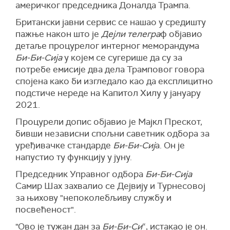
америчког председника Доналда Трампа.
Британски јавни сервис се нашао у средишту
пажње након што је
Дејли телегра
ф објавио
детаље процурелог интерног меморандума
Би-Би-Сија
у којем се сугерише да су за
потребе емисије два дела Трамповог говора
спојена како би изгледало као да експлицитно
подстиче нереде на Kапитол Хилу у јануару
2021.
Процурели допис објавио је Мајкл Прескот,
бивши независни спољни саветник одбора за
уређивачке стандарде
Би-Би-Сиј
а. Он је
напустио ту функцију у јуну.
Председник Управног одбора
Би-Би-Сија
Самир Шах захвалио се Дејвију и Турнесовој
за њихову "непоколебљиву службу и
посвећеност".
"Ово је тужан дан за
Би-Би-Си
“, истакао је он.