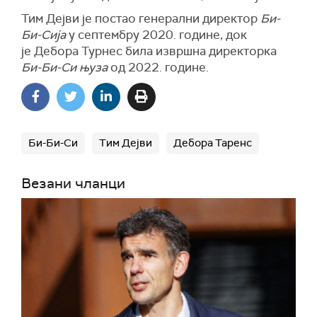
Тим Дејви је постао генерални директор
Би-
Би-Сија
у септембру 2020. године, док
је Дебора Турнес била извршна директорка
Би-Би-Си њуза
од 2022. године.
Би-Би-Си
Тим Дејви
Дебора Таренс
Везани чланци