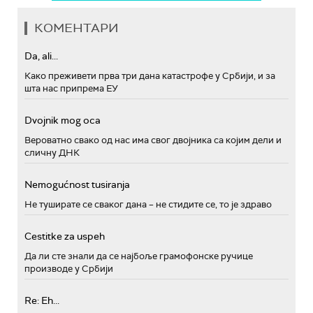
КОМЕНТАРИ
Da, ali...
Како преживети прва три дана катастрофе у Србији, и за
шта нас припрема ЕУ
Dvojnik mog oca
Вероватно свако од нас има свог двојника са којим дели и
сличну ДНК
Nemogućnost tusiranja
Не туширате се сваког дана – не стидите се, то је здраво
Cestitke za uspeh
Да ли сте знали да се најбоље грамофонске ручице
производе у Србији
Re: Eh...