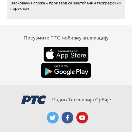
Лесковачка спржа – производ са заштићеним географским
пореклом
Преузмите РТС мобилну апликацију
Радио Телевизија Србије