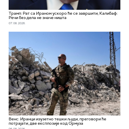
Трамп: Рат са Ираном ускоро ће се завршити; Калибаф:
Речи без дела не значе ништа
07. 08. 2026.
Венс: Иранци изузетно тешки људи, преговори ће
потрајати; две експлозије код Ормуза
06. 08. 2026.