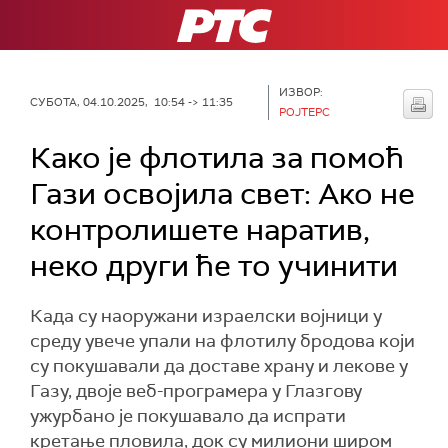
РТС
ИЗВОР:
СУБОТА, 04.10.2025, 10:54 -> 11:35
РОЈТЕРС
Како је флотила за помоћ
Гази освојила свет: Ако не
контролишете наратив,
неко други ће то учинити
Када су наоружани израелски војници у
среду увече упали на флотилу бродова који
су покушавали да доставе храну и лекове у
Газу, двоје веб-програмера у Глазгову
ужурбано је покушавало да испрати
кретање пловила, док су милиони широм