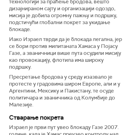
технологији за праћење бродова, вешто
дизајнираном сајту и организацији одоздо,
мисија је добила огромну пажњу и подршку,
подстичући глобални покрет за укидање
блокаде.
Иако Израел тврди да је блокада легална, јер
се бори против милитаната Хамаса у Појасу
Газе, а званичници више пута осудили мисију
као провокацију, флотила има широку
подршку.
Пресретање бродова у среду изазвало је
протесте у градовима широм Европе, али и у
Аргентини, Мексику и Пакистану, те осуде
политичара и званичника од Колумбије до
Малезије.
Стварање покрета
Израел је први пут увео блокаду Газе 2007.
године, када је Хамас преузео контролу над