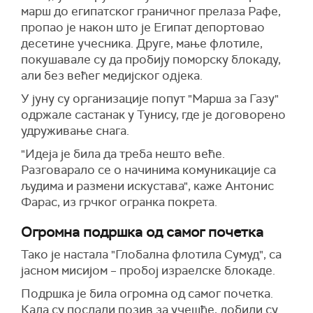
марш до египатског граничног прелаза Рафе,
пропао је након што је Египат депортовао
десетине учесника. Друге, мање флотиле,
покушавале су да пробију поморску блокаду,
али без већег медијског одјека.
У јуну су организације попут "Марша за Газу"
одржале састанак у Тунису, где је договорено
удруживање снага.
"Идеја је била да треба нешто веће.
Разговарало се о начинима комуникације са
људима и размени искустава", каже Антонис
Фарас, из грчког огранка покрета.
Огромна подршка од самог почетка
Тако је настала "Глобална флотила Сумуд", са
јасном мисијом – пробој израелске блокаде.
Подршка је била огромна од самог почетка.
Када су послали позив за учешће, добили су