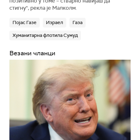
позитивно у томе – стварно навијаш да
стигну", рекла је Малколм.
Појас Газе
Израел
Газа
Хуманитарна флотила Сумуд
Везани чланци