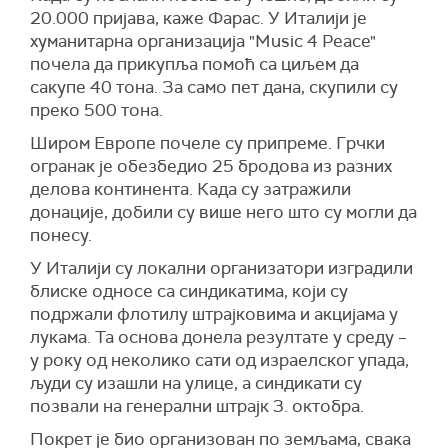
20.000 пријава, каже Фарас. У Италији је
хуманитарна организација "Music 4 Peace"
почела да прикупља помоћ са циљем да
сакупе 40 тона. За само пет дана, скупили су
преко 500 тона.
Широм Европе почеле су припреме. Грчки
огранак је обезбедио 25 бродова из разних
делова континента. Када су затражили
донације, добили су више него што су могли да
понесу.
У Италији су локални организатори изградили
блиске односе са синдикатима, који су
подржали флотилу штрајковима и акцијама у
лукама. Та основа донела резултате у среду –
у року од неколико сати од израелског упада,
људи су изашли на улице, а синдикати су
позвали на генерални штрајк 3. октобра.
Покрет је био организован по земљама, свака