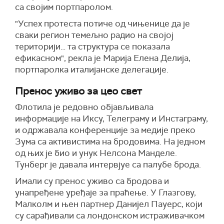
са својим портпаролом.
"Успех протеста потиче од чињенице да је
сваки регион темељно радио на својој
територији… та структура се показала
ефикасном", рекла је Марија Елена Делија,
портпаролка италијанске делегације.
Пренос уживо за цео свет
Флотила је редовно објављивала
информације на Иксу, Телеграму и Инстаграму,
и одржавала конференције за медије преко
Зума са активистима на бродовима. На једном
од њих је био и унук Нелсона Манделе.
Тунберг је давала интервјуе са палубе брода.
Имали су пренос уживо са бродова и
унапређене уређаје за праћење. У Глазгову,
Малколм и њен партнер Данијел Пауерс, који
су сарађивали са лондонском истраживачком