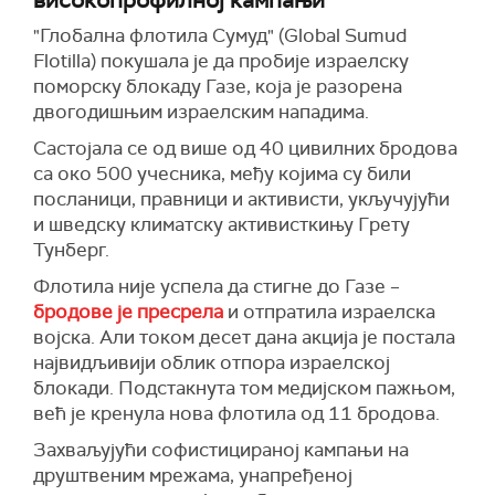
високопрофилној кампањи
"Глобална флотила Сумуд" (Global Sumud
Flotilla) покушала је да пробије израелску
поморску блокаду Газе, која је разорена
двогодишњим израелским нападима.
Састојала се од више од 40 цивилних бродова
са око 500 учесника, међу којима су били
посланици, правници и активисти, укључујући
и шведску климатску активисткињу Грету
Тунберг.
Флотила није успела да стигне до Газе –
бродове је пресрела
и отпратила израелска
војска. Али током десет дана акција је постала
највидљивији облик отпора израелској
блокади. Подстакнута том медијском пажњом,
већ је кренула нова флотила од 11 бродова.
Захваљујући софистицираној кампањи на
друштвеним мрежама, унапређеној