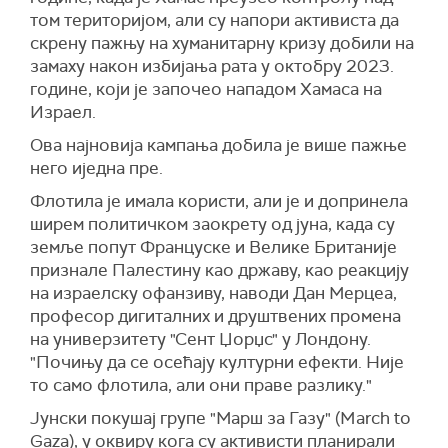
том територијом, али су напори активиста да
скрену пажњу на хуманитарну кризу добили на
замаху након избијања рата у октобру 2023.
године, који је започео нападом Хамаса на
Израел.
Ова најновија кампања добила је више пажње
него иједна пре.
Флотила је имала користи, али је и допринела
ширем политичком заокрету од јуна, када су
земље попут Француске и Велике Британије
признале Палестину као државу, као реакцију
на израелску офанзиву, наводи Дан Мерцеа,
професор дигиталних и друштвених промена
на универзитету "Сент Џорџс" у Лондону.
"Почињу да се осећају културни ефекти. Није
то само флотила, али они праве разлику."
Јунски покушај групе "Марш за Газу" (March to
Gaza), у оквиру кога су активисти планирали