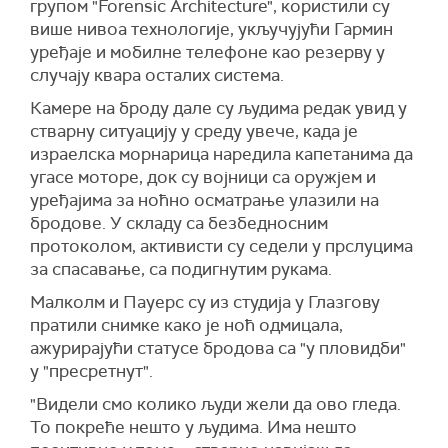
групом "Forensic Architecture", користили су
више нивоа технологије, укључујући Гармин
уређаје и мобилне телефоне као резерву у
случају квара осталих система.
Камере на броду дале су људима редак увид у
стварну ситуацију у среду увече, када је
израелска морнарица наредила капетанима да
угасе моторе, док су војници са оружјем и
уређајима за ноћно осматрање улазили на
бродове. У складу са безбедносним
протоколом, активисти су седели у прслуцима
за спасавање, са подигнутим рукама.
Малколм и Пауерс су из студија у Глазгову
пратили снимке како је ноћ одмицала,
ажурирајући статусе бродова са "у пловидби"
у "пресретнут".
"Видели смо колико људи жели да ово гледа.
То покреће нешто у људима. Има нешто