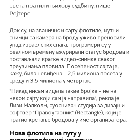
света пратили њихову судбину, пише
Ројтерс.
Док су, на званичном сајту флотиле, мутни
снимци са камера на броду уживо преносили
упад израелских снага, програмери су у
реалном времену ажурирали статус бродова и
постављали кратке видео-снимке сваког
преузимања пловила. Посећеност сајта је,
кажу, била невиђена – 2,5 милиона посета у
среду и 3,5 милиона у четвртак.
"Никад нисам видела такве бројке – не на
неком сајту који сам ја направила", рекла је
Лизи Малколм, суоснивач студија за дизајн и
софтвер "Правоугаоник" (Rectangle), који је
пратио кретање бродова у име организатора.
Нова флотила на путу у