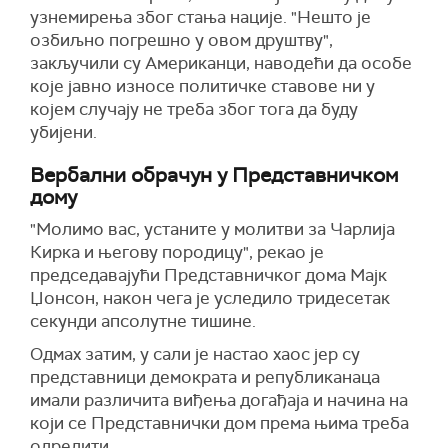
узнемирења због стања нације. "Нешто је
озбиљно погрешно у овом друштву",
закључили су Американци, наводећи да особе
које јавно износе политичке ставове ни у
којем случају не треба због тога да буду
убијени.
Вербални обрачун у Представничком
дому
"Молимо вас, устаните у молитви за Чарлија
Кирка и његову породицу", рекао је
председавајући Представничког дома Мајк
Џонсон, након чега је уследило тридесетак
секунди апсолутне тишине.
Одмах затим, у сали је настао хаос јер су
представници демократа и републиканаца
имали различита виђења догађаја и начина на
који се Представнички дом према њима треба
одредити.