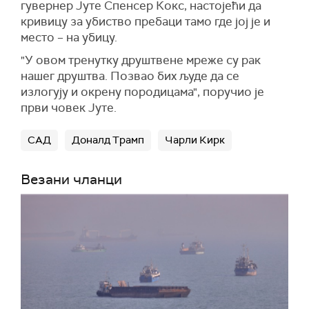
гувернер Јуте Спенсер Кокс, настојећи да
кривицу за убиство пребаци тамо где јој је и
место – на убицу.
"У овом тренутку друштвене мреже су рак
нашег друштва. Позвао бих људе да се
излогују и окрену породицама", поручио је
први човек Јуте.
САД
Доналд Трамп
Чарли Кирк
Везани чланци