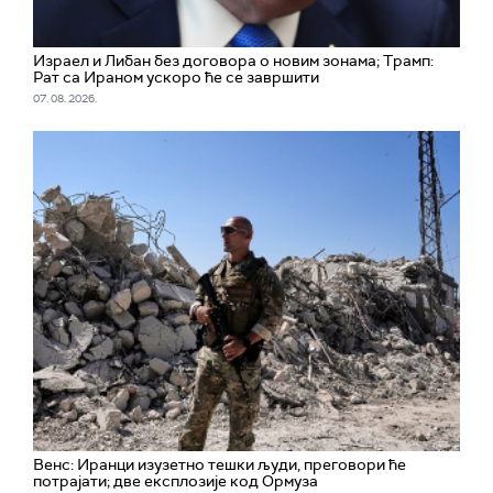
Израел и Либан без договора о новим зонама; Трамп:
Рат са Ираном ускоро ће се завршити
07. 08. 2026.
Венс: Иранци изузетно тешки људи, преговори ће
потрајати; две експлозије код Ормуза