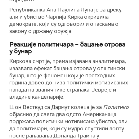
Републиканка Ана Паулина Луна је за дреку,
али и убиство Чарлија Кирка окривила
демократе, који су одговорили опаскама о
закону о држању оружја.
Реакције политичара – бацање отрова
у бунар
Киркова смрт је, према изјавама аналитичара,
изазвала ефекат бацања отрова у општински
бунар, што је феномен који је претходних
година довео до низа политички мотивисаних
напада на званичнике странака, Јевреје и
владине канцеларије.
Шон Вествуд са Дармут колеџа је за
Политико
објаснио да свега два одсто Американаца
подржава политички мотивисана убиства, али
да политичари, који су мудро спустили лопту
после рањавања Доналда Трампа у