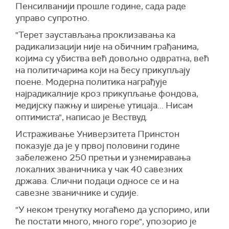
Пенсилванији прошле године, сада раде
управо супротно.
"Терет заустављања проклизавања ка
радикализацији није на обичним грађанима,
којима су убиства већ довољно одвратна, већ
на политичарима који на бесу прикупљају
поене. Модерна политика награђује
најрадикалније кроз прикупљање фондова,
медијску пажњу и ширење утицаја... Нисам
оптимиста", написао је Вествуд.
Истраживање Универзитета Принстон
показује да је у првој половини године
забележено 250 претњи и узнемиравања
локалних званичника у чак 40 савезних
држава. Слични подаци односе се и на
савезне званичнике и судије.
"У неком тренутку могаћемо да успоримо, или
ће постати много, много горе", упозорио је