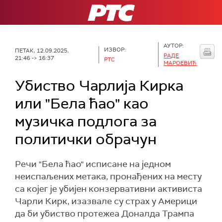
РТС
АУТОР:
ИЗВОР:
ПЕТАК, 12.09.2025,
РАДЕ
21:46 -> 16:37
РТС
МАРОЕВИЋ
Убиство Чарлија Кирка
или "Бела ћао" као
музичка подлога за
политички обрачун
Речи "Бела ћао" исписане на једном
неиспаљених метака, пронађених на месту
са којег је убијен конзервативни активиста
Чарли Кирк, изазвале су страх у Америци
да би убиство протежеа Доналда Трампа