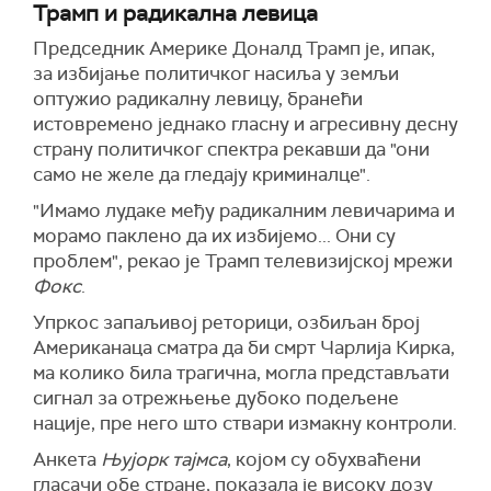
Трамп и радикална левица
Председник Америке Доналд Трамп је, ипак,
за избијање политичког насиља у земљи
оптужио радикалну левицу, бранећи
истовремено једнако гласну и агресивну десну
страну политичког спектра рекавши да "они
само не желе да гледају криминалце".
"Имамо лудаке међу радикалним левичарима и
морамо паклено да их избијемо... Они су
проблем", рекао је Трамп телевизијској мрежи
Фокс
.
Упркос запаљивој реторици, озбиљан број
Американаца сматра да би смрт Чарлија Кирка,
ма колико била трагична, могла представљати
сигнал за отрежњење дубоко подељене
нације, пре него што ствари измакну контроли.
Анкета
Њујорк тајмса
, којом су обухваћени
гласачи обе стране, показала је високу дозу