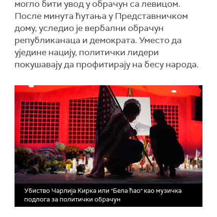
могло бити увод у обрачун са левицом.
После минута ћутања у Представничком
дому, уследио је вербални обрачун
републиканаца и демократа. Уместо да
уједине нацију, политички лидери
покушавају да профитирају на бесу народа.
Убиство Чарлија Кирка или "Бела ћао" као музичка
подлога за политички обрачун