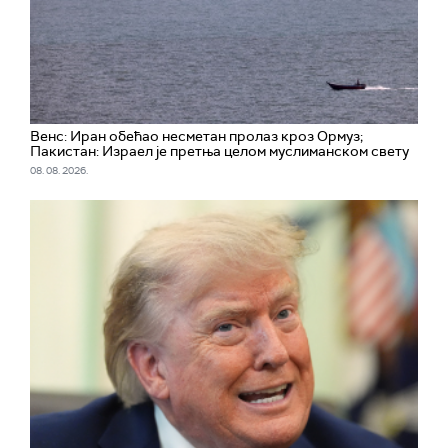
Венс: Иран обећао несметан пролаз кроз Ормуз;
Пакистан: Израел је претња целом муслиманском свету
08. 08. 2026.