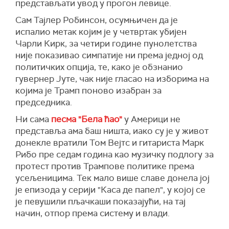
представљати увод у прогон левице.
Сам Тајлер Робинсон, осумњичен да је
испалио метак којим је у четвртак убијен
Чарли Кирк, за четири године пунолетства
није показивао симпатије ни према једној од
политичких опција, те, како је обзнанио
гувернер Јуте, чак није гласао на изборима на
којима је Трамп поново изабран за
председника.
Ни сама
песма "Бела ћао"
у Америци не
представља ама баш ништа, иако су је у живот
донекле вратили Том Вејтс и гитариста Марк
Рибо пре седам година као музичку подлогу за
протест против Трампове политике према
усељеницима. Тек мало више славе донела јој
је епизода у серији "Каса де папел", у којој се
је певушили пљачкаши показајући, на тај
начин, отпор према систему и влади.