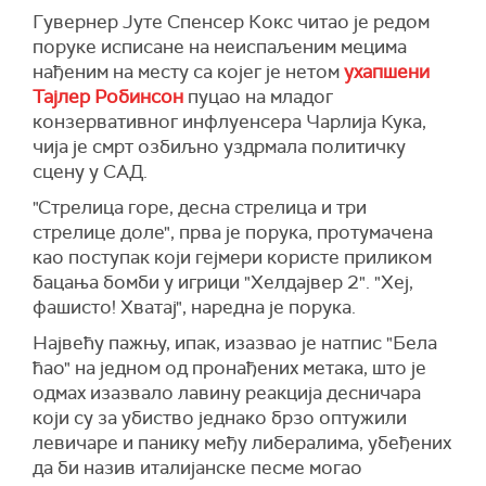
Гувернер Јуте Спенсер Кокс читао је редом
поруке исписане на неиспаљеним мецима
нађеним на месту са којег је нетом
ухапшени
Тајлер Робинсон
пуцао на младог
конзервативног инфлуенсера Чарлија Кука,
чија је смрт озбиљно уздрмала политичку
сцену у САД.
"Стрелица горе, десна стрелица и три
стрелице доле", прва је порука, протумачена
као поступак који гејмери користе приликом
бацања бомби у игрици "Хелдајвер 2". "Хеј,
фашисто! Хватај", наредна је порука.
Највећу пажњу, ипак, изазвао је натпис "Бела
ћао" на једном од пронађених метака, што је
одмах изазвало лавину реакција десничара
који су за убиство једнако брзо оптужили
левичаре и панику међу либералима, убеђених
да би назив италијанске песме могао