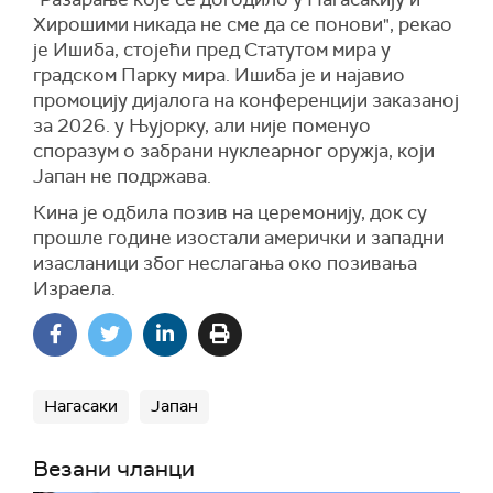
Хирошими никада не сме да се понови", рекао
је Ишиба, стојећи пред Статутом мира у
градском Парку мира. Ишиба је и најавио
промоцију дијалога на конференцији заказаној
за 2026. у Њујорку, али није поменуо
споразум о забрани нуклеарног оружја, који
Јапан не подржава.
Кина је одбила позив на церемонију, док су
прошле године изостали амерички и западни
изасланици због неслагања око позивања
Израела.
Нагасаки
Jапан
Везани чланци