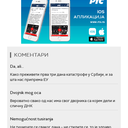
КОМЕНТАРИ
Da, ali...
Како преживети прва три дана катастрофе у Србији, и за
шта нас припрема ЕУ
Dvojnik mog oca
Вероватно свако од нас има свог двојника са којим дели и
сличну ДНК
Nemogućnost tusiranja
Не туширате се сваког дана – не стидите се, то је здраво