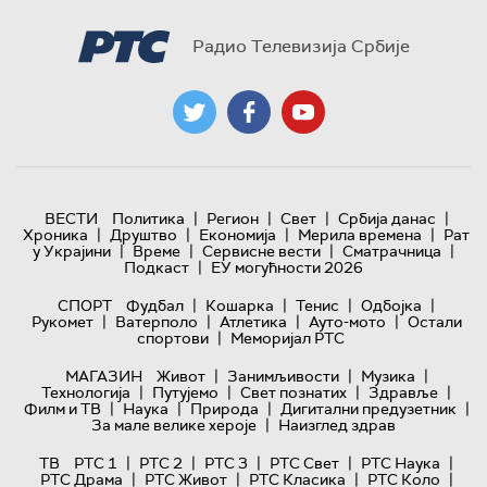
Радио Телевизија Србије
|
|
|
|
ВЕСТИ
Политика
Регион
Свет
Србија данас
|
|
|
|
Хроника
Друштво
Економија
Мерила времена
Рат
|
|
|
|
у Украјини
Време
Сервисне вести
Сматрачница
|
Подкаст
ЕУ могућности 2026
|
|
|
|
СПОРТ
Фудбал
Кошарка
Тенис
Одбојка
|
|
|
|
Рукомет
Ватерполо
Атлетика
Ауто-мото
Остали
|
спортови
Меморијал РТС
|
|
|
МАГАЗИН
Живот
Занимљивости
Музика
|
|
|
|
Технологијa
Путујемо
Свет познатих
Здравље
|
|
|
|
Филм и ТВ
Наука
Природа
Дигитални предузетник
|
За мале велике хероје
Наизглед здрав
|
|
|
|
|
ТВ
РТС 1
РТС 2
РТС 3
РТС Свет
РТС Наука
|
|
|
|
РТС Драма
РТС Живот
РТС Класика
РТС Коло