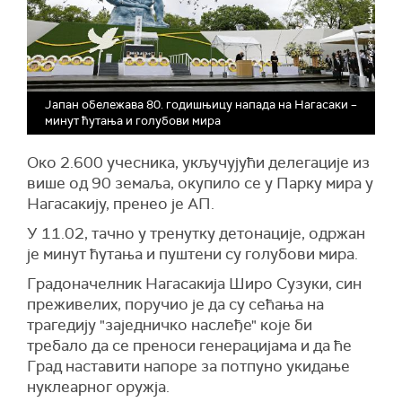
Jапан обележава 80. годишњицу напада на Нагасаки –
минут ћутања и голубови мира
Око 2.600 учесника, укључујући делегације из
више од 90 земаља, окупило се у Парку мира у
Нагасакију, пренео је АП.
У 11.02, тачно у тренутку детонације, одржан
је минут ћутања и пуштени су голубови мира.
Градоначелник Нагасакија Широ Сузуки, син
преживелих, поручио је да су сећања на
трагедију "заједничко наслеђе" које би
требало да се преноси генерацијама и да ће
Град наставити напоре за потпуно укидање
нуклеарног оружја.