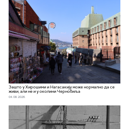
Зашто у Хирошими и Нагасакију може нормално да се
живи, али не и у околини Чернобиља
04. 08. 2026.