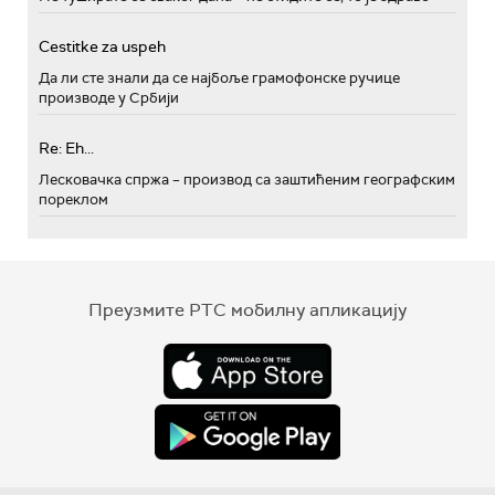
Cestitke za uspeh
Да ли сте знали да се најбоље грамофонске ручице
производе у Србији
Re: Eh...
Лесковачка спржа – производ са заштићеним географским
пореклом
Преузмите РТС мобилну апликацију