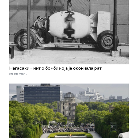
Нагасаки – мит о бомби која је окончала рат
09. 08. 2025.