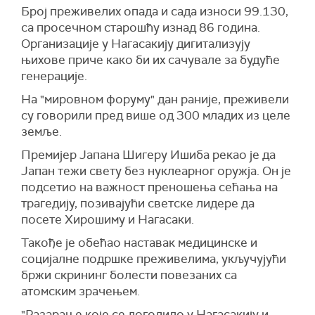
Број преживелих опада и сада износи 99.130,
са просечном старошћу изнад 86 година.
Организације у Нагасакију дигитализују
њихове приче како би их сачувале за будуће
генерације.
На "мировном форуму" дан раније, преживели
су говорили пред више од 300 младих из целе
земље.
Премијер Јапана Шигеру Ишиба рекао је да
Јапан тежи свету без нуклеарног оружја. Он је
подсетио на важност преношења сећања на
трагедију, позивајући светске лидере да
посете Хирошиму и Нагасаки.
Такође је обећао наставак медицинске и
социјалне подршке преживелима, укључујући
бржи скрининг болести повезаних са
атомским зрачењем.
"Разарање које се догодило у Нагасакију и