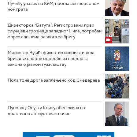
Лучићу улазак на КиМ, проглашен персоном
нон грата
Директорка "Батута”: Регистровани први
случајеви грознице западног Нила, потребан
опрез али нема разлога за бригу
Министар Вујић прихватио иницијативу за
брисање спорне одредбе из предлога
закона o јавном тужилаштву
Пола тоне дроге заплењено код Смедерева
Пуповац: Олуја у Книну обележена на
драстично антиуставан начин