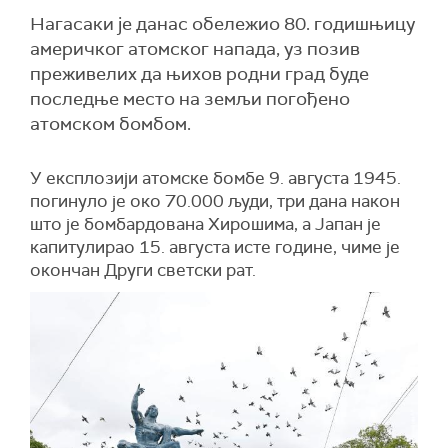
Нагасаки је данас обележио 80. годишњицу
америчког атомског напада, уз позив
преживелих да њихов родни град буде
последње место на земљи погођено
атомском бомбом.
У експлозији атомске бомбе 9. августа 1945.
погинуло је око 70.000 људи, три дана након
што је бомбардована Хирошима, а Јапан је
капитулирао 15. августа исте године, чиме је
окончан Други светски рат.