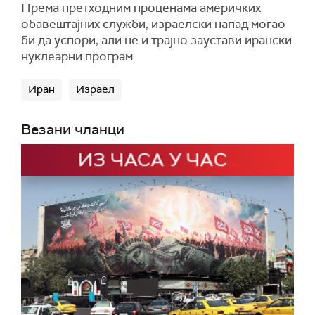
Према претходним проценама америчких
обавештајних служби, израелски напад могао
би да успори, али не и трајно заустави ирански
нуклеарни програм.
Иран
Израел
Везани чланци