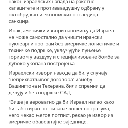
након израелских напада на ракетне
капацитете и противваздушну одбрану у
октобру, као и економских последица
санкција.
Ипак, амерички извори напомињу да Израел
не може самостално да уништи ирански
нуклеарни програм без америчке логистичке и
техничке подршке, укључујући пуњење
горивом у ваздуху и специјализоване бомбе за
дубоко укопана постројења.
Израелски извори наводе да би, у случају
"неприхватљивог договора" између
Вашингтона и Техерана, били спремни да
делују и без подршке САД.
"Више је вероватно да би Израел напао како
би саботирао постизање лошег споразума,
него чекао његов потпис", рекао је извор из
америчке обавештајне заједнице.