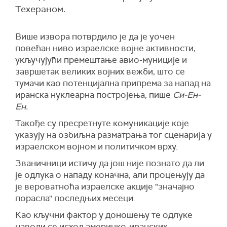
Техераном.
Више извора потврдило је да је уочен
повећан ниво израелске војне активности,
укључујући премештање авио-муниције и
завршетак великих војних вежби, што се
тумачи као потенцијална припрема за напад на
иранска нуклеарна постројења, пише
Си-Ен-
Ен.
Такође су пресретнуте комуникације које
указују на озбиљна разматрања тог сценарија у
израелском војном и политичком врху.
Званичници истичу да још није познато да ли
је одлука о нападу коначна, али процењују да
је вероватноћа израелске акције "значајно
порасла" последњих месеци.
Као кључни фактор у доношењу те одлуке
наводи се исход америчко-иранских