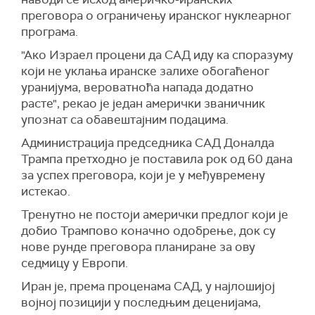
преговора о ограничењу иранског нуклеарног
програма.
"Ако Израел процени да САД иду ка споразуму
који не уклања иранске залихе обогаћеног
уранијума, вероватноћа напада додатно
расте", рекао је један амерички званичник
упознат са обавештајним подацима.
Администрација председника САД Доналда
Трампа претходно је поставила рок од 60 дана
за успех преговора, који је у међувремену
истекао.
Тренутно не постоји амерички предлог који је
добио Трампово коначно одобрење, док су
нове рунде преговора планиране за ову
седмицу у Европи.
Иран је, према проценама САД, у најлошијој
војној позицији у последњим деценијама,