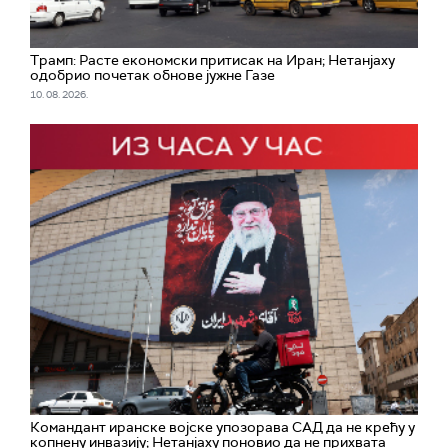
Трамп: Расте економски притисак на Иран; Нетанјаху
одобрио почетак обнове јужне Газе
10. 08. 2026.
Командант иранске војске упозорава САД да не крећу у
копнену инвазију; Нетанјаху поновио да не прихвата