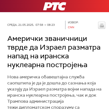
РТС
ИЗВОР:
СРЕДА, 21.05.2025, 07:58 -> 08:23
CNN
Амерички званичници
тврде да Израел разматра
напад на иранска
нуклеарна постројења
Нова америчка обавештајна служба
саопштила је да је дошла до сазнања која
указују да Израел разматра војни напада на
иранска нуклеарна постројења, чак и док
Трампова администрација
тежи дипломатском споразуму са