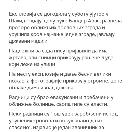
Експлозија се догодила у суботу ујутро у
Шахид Раџају, делу луке Бандер Абас, разнела
прозоре оближњих пословних зграда и
урушила кров најмање једне зграде, јављају
државни медији.
Надлежни за сада нису пријавили да има
жртава, али снимци приказују рањене људе
који леже на улици.
На месту експлозије и даље бесни велики
пожар, а фотографије приказују огромне, црне
облаке дима изнад докова.
Радници су брзо евакуисани и пребачени у
оближње болнице, саопштиле су власти.
Неки радници су "још увек заробљени испод
урушених кровова и покушавамо да их
спасемо", изјавио је један званичник за