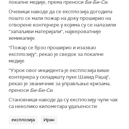
локалне медије, према преноси
Би-Би-Си.
Очевици наводе да се експлозија догодила
пошто се мали пожар на доку проширио на
отворене контејнере у којима су се налазили
"запаљиви материјали", највероватније
хемикалије.
"Пожар се брзо проширио и изазвао
експлозију", рекао је сведок за локалне
медије.
"Узрок овог инцидента је експлозија више
контејнера у складишту луке Шахид Раџај",
рекао је званичник за управљање кризама,
преноси
Би-Би-Си
.
Становници наводе да су експлозију чули чак
са неколико километара удаљености.
експлозија
Иран