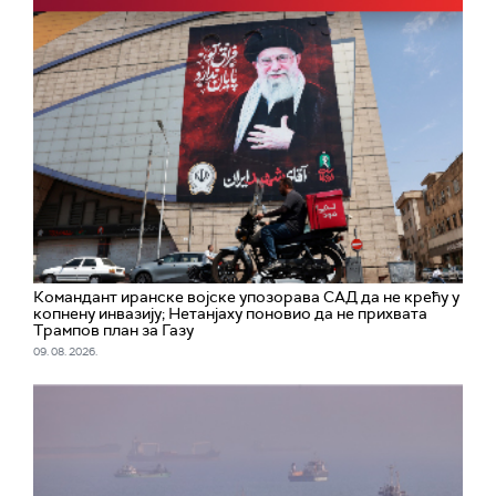
Командант иранске војске упозорава САД да не крећу у
копнену инвазију; Нетанјаху поновио да не прихвата
Трампов план за Газу
09. 08. 2026.