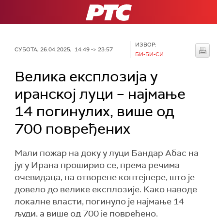
РТС
ИЗВОР:
СУБОТА, 26.04.2025, 14:49 -> 23:57
БИ-БИ-СИ
Велика експлозија у
иранској луци – најмање
14 погинулих, више од
700 повређених
Мали пожар на доку у луци Бандар Абас на
југу Ирана проширио се, према речима
очевидаца, на отворене контејнере, што је
довело до велике експлозије. Како наводе
локалне власти, погинуло је најмање 14
људи, а више од 700 је повређено.