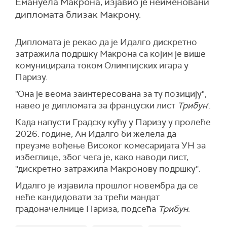
Емануела Макрона, изјавио је неименовани
дипломата близак Макрону.
Дипломата је рекао да је Идалго дискретно
затражила подршку Макрона са којим је више
комуницирала током Олимпијских игара у
Паризу.
"Она је веома заинтересована за ту позицију",
навео је дипломата за француски лист
Трибун
'.
Када напусти Градску кућу у Паризу у пролеће
2026. године, Ан Идалго би желела да
преузме вођење Високог комесаријата УН за
избеглице, због чега је, како наводи лист,
''дискретно затражила Макронову подршку''.
Идалго је изјавила прошлог новембра да се
неће кандидовати за трећи мандат
градоначелнице Париза, подсећа
Трибун
.