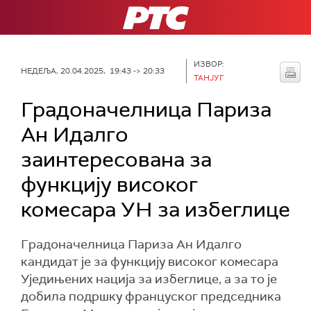
РТС
ИЗВОР:
НЕДЕЉА, 20.04.2025, 19:43 -> 20:33
ТАНЈУГ
Градоначелница Париза
Ан Идалго
заинтересована за
функцију високог
комесара УН за избеглице
Градоначелница Париза Ан Идалго
кандидат је за функцију високог комесара
Уједињених нација за избеглице, а за то је
добила подршку француског председника