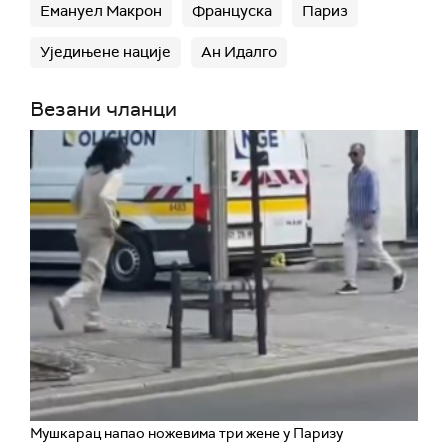
Емануел Макрон
Француска
Париз
Уједињене нације
Ан Идалго
Везани чланци
Мушкарац напао ножевима три жене у Паризу