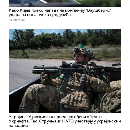
Како Кијев преко напада на компанију "Вајлдберис"
удара на мала руска предузећа
07. 08. 2026.
Украјина: У руским нападима погођени објекти
Укрнафта; Тас: Стручњаци НАТО учествују у украјинским
нападима