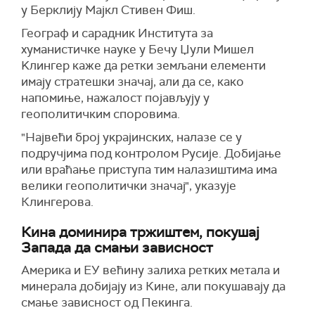
у Берклију Мајкл Стивен Фиш.
Географ и сарадник Института за
хуманистичке науке у Бечу Џули Мишел
Kлингер каже да ретки земљани елементи
имају стратешки значај, али да се, како
напомиње, нажалост појављују у
геополитичким споровима.
"Највећи број украјинских, налазе се у
подручјима под контролом Русије. Добијање
или враћање приступа тим налазиштима има
велики геополитички значај", указује
Клингерова.
Кина доминира тржиштем, покушај
Запада да смањи зависност
Америка и ЕУ већину залиха ретких метала и
минерала добијају из Кине, али покушавају да
смање зависност од Пекинга.