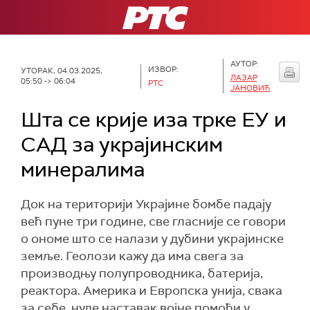
РТС
АУТОР:
ИЗВОР:
УТОРАК, 04.03.2025,
ЛАЗАР
05:50 -> 06:04
РТС
ЈАНОВИЋ
Шта се крије иза трке ЕУ и
САД за украјинским
минералима
Док на територији Украјине бомбе падају
већ пуне три године, све гласније се говори
о ономе што се налази у дубини украјинске
земље. Геолози кажу да има свега за
производњу полупроводника, батерија,
реактора. Америка и Европска унија, свака
за себе, нуде наставак војне помоћи у