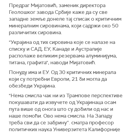
Предраг Мијатовић, заменик директора
Геолошког завода Србије каже да су све
западне земље донеле тај списак о критичним
минералним сировинама, који садржи око 50
различитих сировина.
"Украјина од тих сировина које се налазе на
списку и САД, ЕУ, Канаде и Аустралије
располаже великим резервама алуминијума,
титана, графита", наводи Мијатовић.
Понуду има и ЕУ. Од 30 критичних минерала
који су потребни Европи, 21 би могла да
обезбеди Украјина.
"Нема смисла чак ни из Трампове перспективе
покушавати да извучете од Украјинаца осам
пута више од онога што су добили од нас и
наше помоћи. Ово нема смисла. На Западу
треба сви да се забрину“. сматра професор
политичких наука Универзитета Калифорније