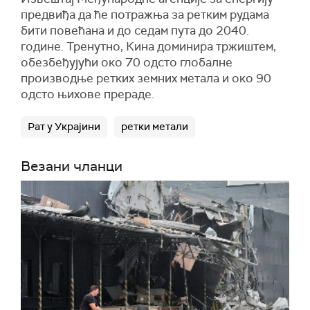
предвиђа да ће потражња за ретким рудама
бити повећана и до седам пута до 2040.
године. Тренутно, Кина доминира тржиштем,
обезбеђујући око 70 одсто глобалне
производње ретких земних метала и око 90
одсто њихове прераде.
Рат у Украјини
ретки метали
Везани чланци