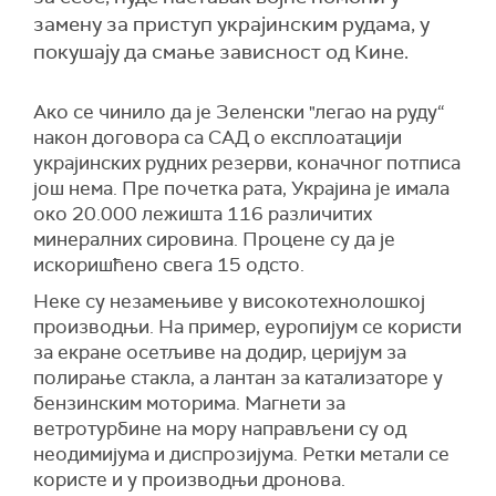
замену за приступ украјинским рудама, у
покушају да смање зависност од Кине.
Ако се чинило да је Зеленски "легао на руду“
након договора са САД о експлоатацији
украјинских рудних резерви, коначног потписа
још нема. Пре почетка рата, Украјина је имала
око 20.000 лежишта 116 различитих
минералних сировина. Процене су да је
искоришћено свега 15 одсто.
Неке су незамењиве у високотехнолошкој
производњи. На пример, еуропијум се користи
за екране осетљиве на додир, церијум за
полирање стакла, а лантан за катализаторе у
бензинским моторима. Магнети за
ветротурбине на мору направљени су од
неодимијума и диспрозијума. Ретки метали се
користе и у производњи дронова.