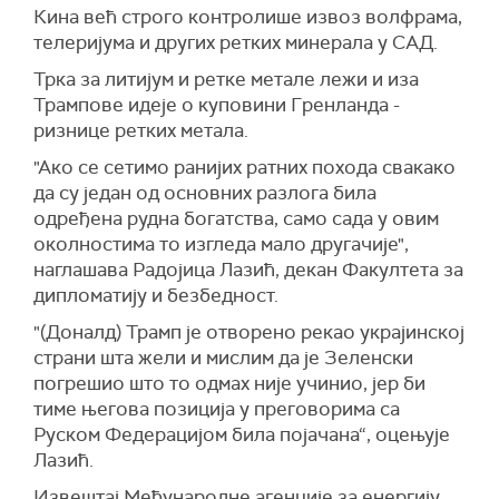
Кина већ строго контролише извоз волфрама,
телеријума и других ретких минерала у САД.
Трка за литијум и ретке метале лежи и иза
Трампове идеје о куповини Гренланда -
ризнице ретких метала.
"Ако се сетимо ранијих ратних похода свакако
да су један од основних разлога била
одређена рудна богатства, само сада у овим
околностима то изгледа мало другачије",
наглашава Радојица Лазић, декан Факултета за
дипломатију и безбедност.
"(Доналд) Трамп је отворено рекао украјинској
страни шта жели и мислим да је Зеленски
погрешио што то одмах није учинио, јер би
тиме његова позиција у преговорима са
Руском Федерацијом била појачана“, оцењује
Лазић.
Извештај Међународне агенције за енергију