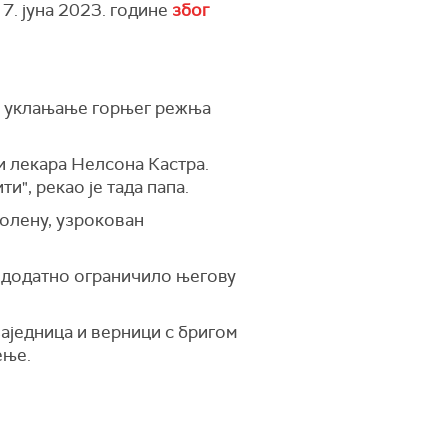
 7. јуна 2023. године
због
ала уклањање горњег режња
и лекара Нелсона Кастра.
и", рекао је тада папа.
колену, узрокован
је додатно ограничило његову
аједница и верници с бригом
ење.