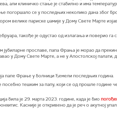
ва, али клиничко стање је стабилно и има температур
ње погоршало се у последњих неколико дана због бро
тором велике париске џамије у Дому Свете Марте изјав
ебруара, такође је одустао од излагања и поверио га 
ом јубиларне прославе, папа Фрања је морао да преки
авао у Дому Свете Марте, а не у Апостолској палати, 
ија папе Фрање у болници Ђемели последњих година.
 посебно тешким за папу, који се од прошле године ч
ја била је 29. марта 2023. године, када је био
погође
онхитис. Касније је откривено да је реч о акутној упал