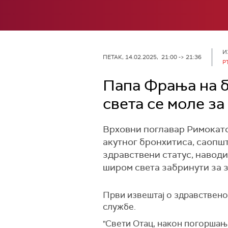
И
ПЕТАК, 14.02.2025, 21:00 -> 21:36
Р
Папа Фрања на 
света се моле з
Врховни поглавар Римокато
акутног бронхитиса, саопшт
здравствени статус, наводи
широм света забринути за 
Први извештај о здравствено
службе.
"Свети Отац, након погоршањ