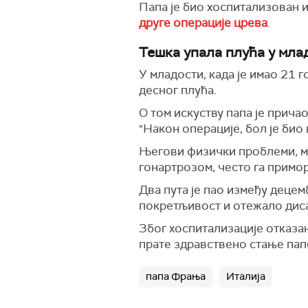
Папа је био хоспитализован и 
друге операције црева
.
Тешка упала плућа у мла
У младости, када је имао 21 
десног плућа.
О том искуству папа је прича
"Након операције, бол је био 
Његови физички проблеми, ме
гонартрозом, често га примо
Два пута је пао између децем
покретљивост и отежало дис
Због хоспитализације отказан
прате здравствено стање пап
папа Фрања
Италија