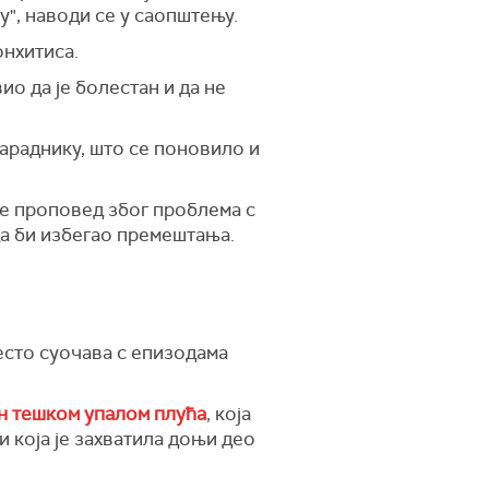
у", наводи се у саопштењу.
нхитиса.
ио да је болестан и да не
сараднику, што се поновило и
не проповед због проблема с
да би избегао премештања.
есто суочава с епизодама
н тешком упалом плућа
, која
и која је захватила доњи део