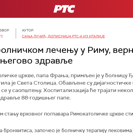
РТС
ЗВОР:
АУТОР:
ТС
САЊА ЛУЧИЋ, ДОПИСНИЦА РТС-А ИЗ ИТАЛИЈЕ
болничком лечењу у Риму, вер
а његово здравље
личке цркве, папа Фрања, примљен је у болницу Ђ
ила је Света Столица. Обављене су дијагностичке 
 се у саопштењу. Хоспитализација ће трајати некол
здравље 88-годишњег папе.
м стању врховног поглавара Римокатоличке цркве стиг
а бронхитиса, започео је болничку терапију лековима