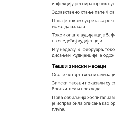
инфекцију респираторних путе
Здравствено стање папе Фра
Папа је током сусрета са рек
може да излази.
Током опште аудијенције 5. ф
на следећој аудијенцији.
И у недељу, 9. фебруара, ток
дисањем. Аудијенције је одрж
Тешки зимски месеци
Ово је четврта хоспитализац
Зимски месеци показали су се
бронхитиса и прехлада.
Прва озбиљнија хоспитализаци
је испрва била описана као бр
плућа.