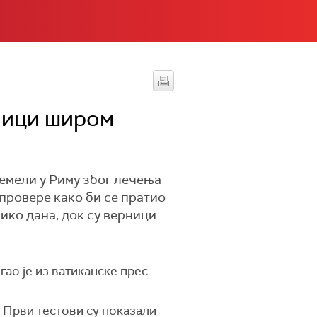
ници широм
емели у Риму због лечења
провере како би се пратио
ико дана, док су верници
ао је из ватиканске прес-
. Први тестови су показали