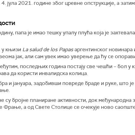
4. јула 2021. године због цревне опструкције, а затим
дости
годину, папа је имао тешку упалу плућа која је захтев
о у књизи
La salud de los Papas
аргентинског новинара 
веома јак, али сам увек имао уверење да ћу се опоравит
ђутим, последњих година постају све чешћи – бол у 
рава да користи инвалидска колица.
бра и јануара, задобивши повреде браде и руке, што 
ање.
е су бројне планиране активности, док међународна з
е Фрање, а од Свете Столице се очекује ново саопшт