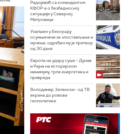
Радојевић са командантом
КФОР-а о безбедносној
ситуацији у Северној
Митровици
Ухапшен у Београду
осумњичени за злостављање и
мучење, одређен му је притвор
од 30 дана
Европа на удару суше – Дунав
и Рајна на историјском
минимуму, трпе енергетика и
привреда
Володимир Зеленски - од ТВ
екрана до ровова
геополитике