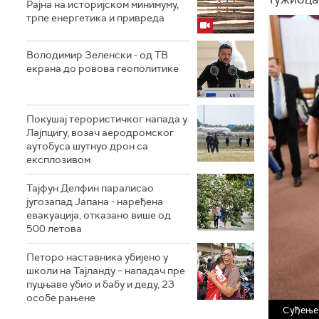
Рајна на историјском минимуму,
трпе енергетика и привреда
Володимир Зеленски - од ТВ
екрана до ровова геополитике
Покушај терористичког напада у
Лајпцигу, возач аеродромског
аутобуса шутнуо дрон са
експлозивом
Тајфун Делфин паралисао
југозапад Јапана - наређена
евакуација, отказано више од
500 летова
Петоро наставника убијено у
школи на Тајланду – нападач пре
пуцњаве убио и бабу и деду, 23
особе рањене
Суђење 