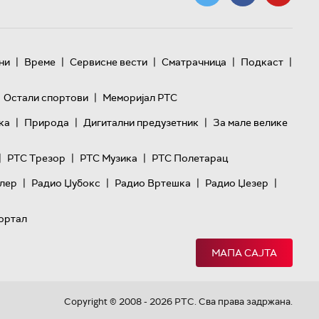
|
|
|
|
|
ни
Време
Сервисне вести
Сматрачница
Подкаст
|
Остали спортови
Меморијал РТС
|
|
|
ка
Природа
Дигитални предузетник
За мале велике
|
|
|
РТС Трезор
РТС Музика
РТС Полетарац
|
|
|
|
лер
Радио Џубокс
Радио Вртешка
Радио Џезер
ортал
МАПА САЈТА
Copyright © 2008 - 2026 РТС. Сва права задржана.