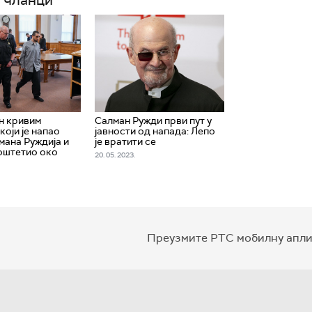
н кривим
Салман Ружди први пут у
који је напао
јавности од напада: Лепо
мана Руждија и
је вратити се
 оштетио око
20. 05. 2023.
Преузмите РТС мобилну апли