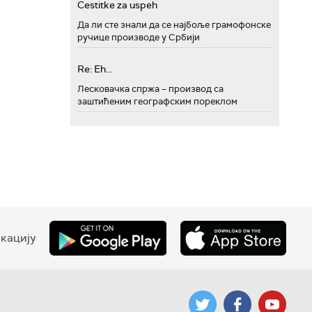
Cestitke za uspeh
Да ли сте знали да се најбоље грамофонске
ручице производе у Србији
Re: Eh...
Лесковачка спржа – производ са
заштићеним географским пореклом
кацију