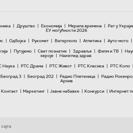
|
|
|
|
оника
Друштво
Економија
Мерила времена
Рат у Украји
ЕУ могућности 2026
|
|
|
|
|
|
ис
Одбојка
Рукомет
Ватерполо
Атлетика
Ауто-мото
|
|
|
|
|
гијa
Путујемо
Свет познатих
Здравље
Филм и ТВ
Нау
|
хероје
Наизглед здрав
|
|
|
|
С Наука
РТС Драма
РТС Живот
РТС Класика
РТС Коло
|
|
|
 Београд 3
Београд 202
Радио Плетеница
Радио Рокенро
Архив
|
|
|
|
Контакт
Маркетинг
Јавне набавке
Конкурси
Интернет п
 сајта