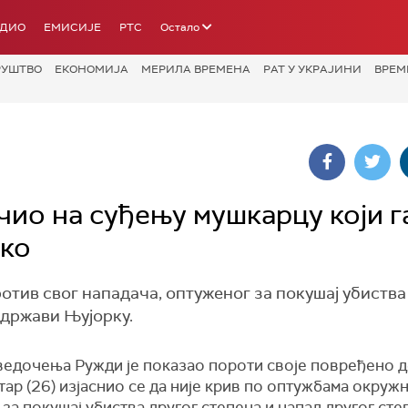
АДИО
ЕМИСИЈЕ
РТС
Остало
РУШТВО
ЕКОНОМИЈА
МЕРИЛА ВРЕМЕНА
РАТ У УКРАЈИНИ
ВРЕМ
о на суђењу мушкарцу који га
око
отив свог нападача, оптуженог за покушај убиства
 држави Њујорку.
ведочења Ружди је показао пороти своје повређено д
ар (26) изјаснио се да није крив по оптужбама окруж
за покушај убиства другог степена и напад другог сте