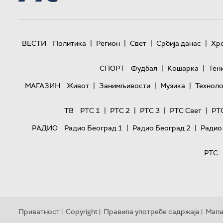
|
|
|
|
ВЕСТИ
Политика
Регион
Свет
Србија данас
Хр
|
|
СПОРТ
Фудбал
Кошарка
Тен
|
|
|
МАГАЗИН
Живот
Занимљивости
Музика
Техноло
|
|
|
|
ТВ
РТС 1
РТС 2
РТС 3
РТС Свет
РТ
|
|
РАДИО
Радио Београд 1
Радио Београд 2
Радио
РТС
Приватност
Copyright
Правила употребе садржаја
Мапа
|
|
|