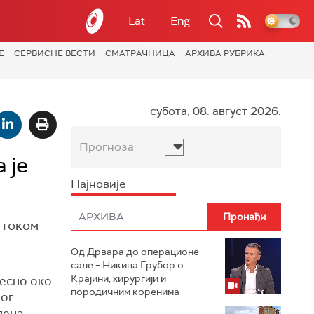
Lat
Eng
Е
СЕРВИСНЕ ВЕСТИ
СМАТРАЧНИЦА
АРХИВА РУБРИКА
субота, 08. август 2026.
Прогноза
 је
Најновије
 током
Од Дрвара до операционе
сале – Никица Грубор о
Крајини, хирургији и
есно око.
породичним коренима
ног
пена.