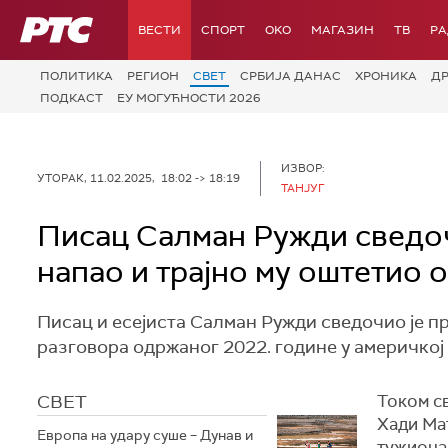
РТС
ВЕСТИ
СПОРТ
OKO
МАГАЗИН
ТВ
Р
ПОЛИТИКА
РЕГИОН
СВЕТ
СРБИЈА ДАНАС
ХРОНИКА
Д
ПОДКАСТ
ЕУ МОГУЋНОСТИ 2026
ИЗВОР:
УТОРАК, 11.02.2025, 18:02 -> 18:19
ТАНЈУГ
Писац Салман Ружди сведочи
напао и трајно му оштетио 
Писац и есејиста Салман Ружди сведочио је пр
разговора одржаног 2022. године у америчкој
СВЕТ
Током с
Хади Мат
Европа на удару суше – Дунав и
тужиоца 