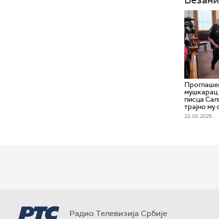
Проглаше
мушкарац 
писца Сал
трајно му
22. 02. 2025.
Радио Телевизија Србије