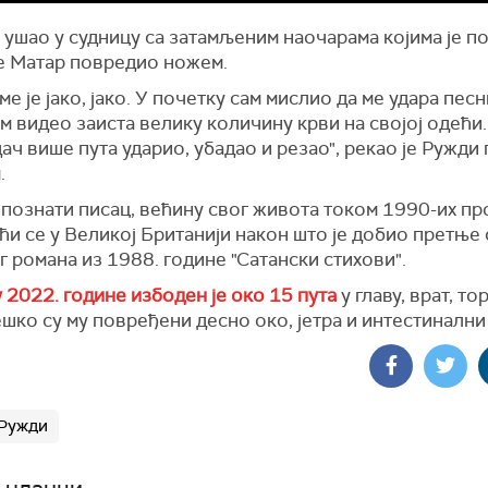
 ушао у судницу са затамљеним наочарама којима је п
је Матар повредио ножем.
ме је јако, јако. У почетку сам мислио да ме удара песн
м видео заиста велику количину крви на својој одећи.
ач више пута ударио, убадао и резао", рекао је Ружди
.
познати писац, већину свог живота током 1990-их пр
ћи се у Великој Британији након што је добио претње
г романа из 1988. године "Сатански стихови".
 2022. године избоден је око 15 пута
у главу, врат, то
ешко су му повређени десно око, јетра и интестинални 
 Ружди
 чланци