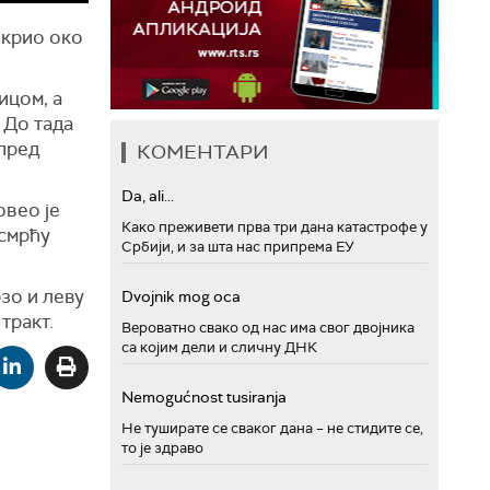
окрио око
ицом, а
 До тада
 пред
КОМЕНТАРИ
Da, ali...
овео је
Како преживети прва три дана катастрофе у
 смрћу
Србији, и за шта нас припрема ЕУ
рзо и леву
Dvojnik mog oca
тракт.
Вероватно свако од нас има свог двојника
са којим дели и сличну ДНК
Nemogućnost tusiranja
Не туширате се сваког дана – не стидите се,
то је здраво