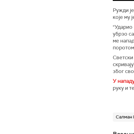
Ружди је
које му 
"Ударио 
убрзо са
ме напад
поротом
Светски 
скривају
због сво
У нападу
руку и т
Салман
Везани