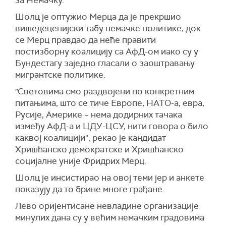
за Немачку.
Шолц је оптужио Мерца да је прекршио
вишедеценијски табу немачке политике, док
се Мерц правдао да неће правити
постизборну коалицију са АфД-ом иако су у
Бундестагу заједно гласали о заоштравању
мигрантске политике.
"Световима смо раздвојени по конкретним
питањима, што се тиче Европе, НАТО-а, евра,
Русије, Америке – нема додирних тачака
између АфД-а и ЦДУ-ЦСУ, нити говора о било
каквој коалицији", рекао је кандидат
Хришћанско демократске и Хришћанско
социјалне уније Фридрих Мерц.
Шолц је инсистирао на овој теми јер и анкете
показују да то брине многе грађане.
Лево оријентисане невладине организације
минулих дана су у већим немачким градовима