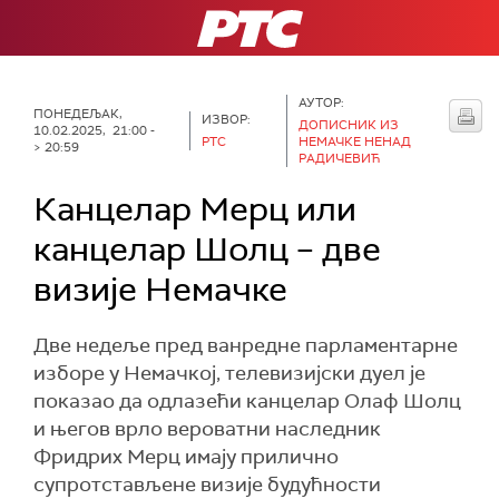
РТС
АУТОР:
ПОНЕДЕЉАК,
ИЗВОР:
ДОПИСНИК ИЗ
10.02.2025, 21:00 -
РТС
НЕМАЧКЕ НЕНАД
> 20:59
РАДИЧЕВИЋ
Канцелар Мерц или
канцелар Шолц – две
визије Немачке
Две недеље пред ванредне парламентарне
изборе у Немачкој, телевизијски дуел је
показао да одлазећи канцелар Олаф Шолц
и његов врло вероватни наследник
Фридрих Мерц имају прилично
супротстављене визије будућности