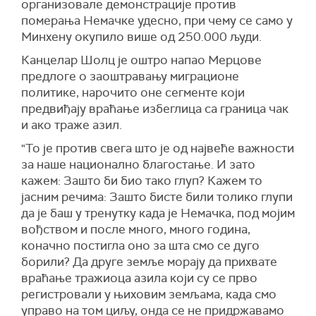
организовале демонстрације против
померања Немачке удесно, при чему се само у
Минхену окупило више од 250.000 људи.
Канцелар Шолц је оштро напао Мерцове
предлоге о заоштравању миграционе
политике, нарочито оне сегменте који
предвиђају враћање избеглица са граница чак
и ако траже азил.
"То је против свега што је од највеће важности
за наше национално благостање. И зато
кажем: Зашто би био тако глуп? Кажем то
јасним речима: Зашто бисте били толико глупи
да је баш у тренутку када је Немачка, под мојим
вођством и после много, много година,
коначно постигла оно за шта смо се дуго
борили? Да друге земље морају да прихвате
враћање тражиоца азила који су се прво
регистровали у њиховим земљама, када смо
управо на том циљу, онда се не придржавамо