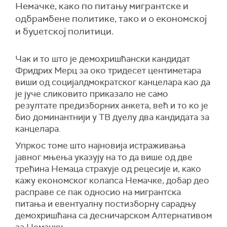
Немачке, како по питању мигрантске и
одбрамбене политике, тако и о економској
и буџетској политици.
Чак и то што је демохришћански кандидат
Фридрих Мерц за око тридесет центиметара
виши од социјалдмократског канцелара као да
је јуче сликовито приказало не само
резултате предизборних анкета, већ и то ко је
био доминантнији у ТВ дуелу два кандидата за
канцелара.
Упркос томе што најновија истраживања
јавног мњења указују на то да више од две
трећина Немаца страхује од рецесије и, како
кажу економског колапса Немачке, добар део
расправе се пак односио на мигрантска
питања и евентуалну постизборну сарадњу
демохришћана са десничарском Алтернативом