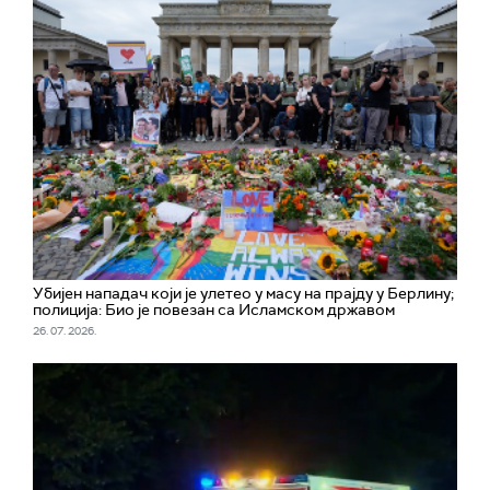
Убијен нападач који је улетео у масу на прајду у Берлину;
полиција: Био је повезан са Исламском државом
26. 07. 2026.