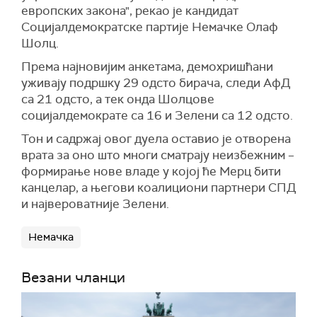
европских закона", рекао је кандидат
Социјалдемократске партије Немачке Олаф
Шолц.
Према најновијим анкетама, демохришћани
уживају подршку 29 одсто бирача, следи АфД
са 21 одсто, а тек онда Шолцове
социјалдемократе са 16 и Зелени са 12 одсто.
Тон и садржај овог дуела оставио је отворена
врата за оно што многи сматрају неизбежним –
формирање нове владе у којој ће Мерц бити
канцелар, а његови коалициони партнери СПД
и највероватније Зелени.
Немачка
Везани чланци