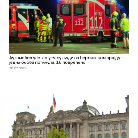
Аутомобил улетео у масу људи на берлинском прајду -
једна особа погинула, 16 повређено
26. 07. 2026.