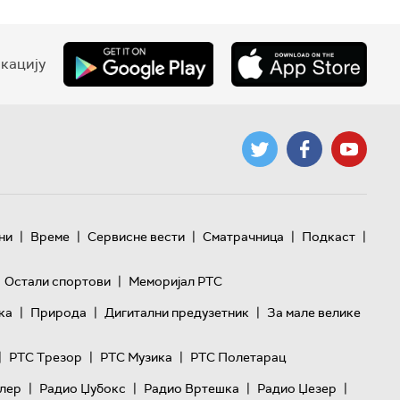
кацију
|
|
|
|
|
ни
Време
Сервисне вести
Сматрачница
Подкаст
|
Остали спортови
Меморијал РТС
|
|
|
ка
Природа
Дигитални предузетник
За мале велике
|
|
|
РТС Трезор
РТС Музика
РТС Полетарац
|
|
|
|
лер
Радио Џубокс
Радио Вртешка
Радио Џезер