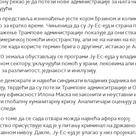
ну рекао је да потези нове администрације за њега н
јући.
о представља изненађење јесте којом брзином и коли
о за кратко време. Чињеница да су Ју-Ес-ејд и страна 
пажење Трампове администрације показује да они ств
америчкој помоћи иностранству, али не на начин на ко
ле када користе термин брига о другима", истакао је А
0 земаља обустављају се програми Ју-Ес-ејда у влади
ом сектору, укључујући помоћ у храни, лековима али 
 за различитост, једнакост и инклузију.
е демократе и највећи синдикати владиних радника в
ују, тврдећи да су потези Трампове админситрације и
ину ефикасност Илона Маска незаконити и неуставни и
и глобалну хуманитарну кризу. Аналитичари оцењују д
 следи.
 о томе да се сада отвара можда највећа афера којој
тво присуствује кад је у питању криминал на државно
вном нивоу. Дакле, Ју-Ес-ејд је улагао у низ пројекат