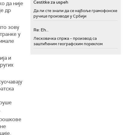
Cestitke za uspeh
о да није
је др
Да ли сте знали да се најбоље грамофонске
ручице производе у Србији
што зову
Re: Eh...
транке у
Лесковачка спржа – производ са
 имале
заштићеним географским пореклом
ија и
других
суочавају
ратска
сруше
.
трошкове
ине
ције.