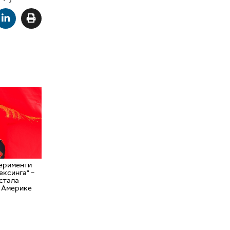
ерименти
ексинга" –
остала
д Америке