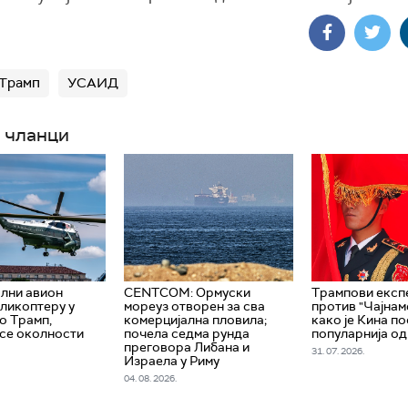
 Трамп
УСАИД
 чланци
лни авион
CENTCOM: Ормуски
Трампови експ
ликоптеру у
мореуз отворен за сва
против "Чајнам
ио Трамп,
комерцијална пловила;
како је Кина п
 се околности
почела седма рунда
популарнија о
преговора Либана и
31. 07. 2026.
Израела у Риму
04. 08. 2026.