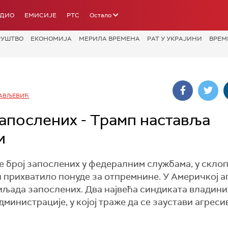
АДИО
ЕМИСИЈЕ
РТС
Остало
РУШТВО
ЕКОНОМИЈА
МЕРИЛА ВРЕМЕНА
РАТ У УКРАЈИНИ
ВРЕМ
САВЉЕВИЋ
 запослених - Трамп наставља
и
е број запослених у федералним службама, у скло
и прихватило понуде за отпремнине. У Америчкој а
хиљада запослених. Два највећа синдиката владини
министрације, у којој траже да се заустави агреси