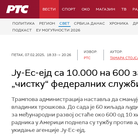
РТС
ВЕСТИ
СПОРТ
OKO
МАГАЗИН
ТВ
Р
ПОЛИТИКА
РЕГИОН
СВЕТ
СРБИЈА ДАНАС
ХРОНИКА
Д
ПОДКАСТ
ЕУ МОГУЋНОСТИ 2026
ИЗВОР:
АУТОР:
ПЕТАК, 07.02.2025, 18:33 -> 20:26
РТС
ТАМАРА СТОЈ
Ју-Ес-ејд са 10.000 на 600
„чистку“ федералних служб
Трампова администрација наставља да смањуј
владиних трошкова. До сада је 60 хиљада људ
за међународни развој остаће око 600 од 10 
радника у Америци поднела су тужбу против ад
укидање агенције Ју-Ес-ејд.