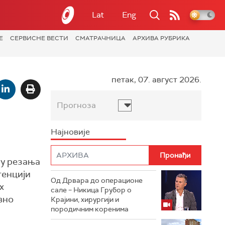
Lat
Eng
Е
СЕРВИСНЕ ВЕСТИ
СМАТРАЧНИЦА
АРХИВА РУБРИКА
петак, 07. август 2026.
Прогноза
Најновије
пу резања
генцији
Од Дрвара до операционе
х
сале – Никица Грубор о
вно
Крајини, хирургији и
породичним коренима