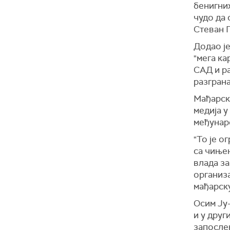
бенигних
чудо да 
Стеван Г
Додао је
"мега ка
САД и ра
разграна
Мађарски
медија у
међунар
"То је о
са чиње
влада за
организа
мађарску
Осим Ју
и у друг
запосле