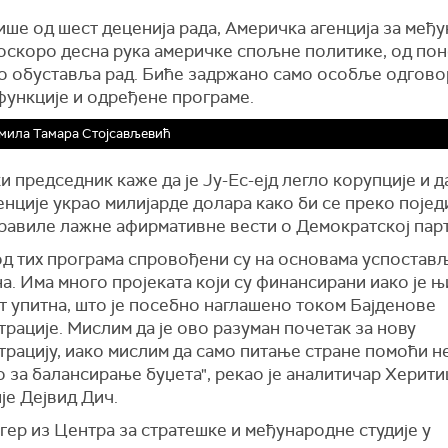
ише од шест деценија рада, Америчка агенција за међ
доскоро десна рука америчке спољне политике, од по
о обуставља рад. Биће задржано само особље одгово
функције и одређене програме.
мила Тамара Стојсављевић
 председник каже да је Ју-Ес-ејд легло корупције и да
енције украо милијарде долара како би се преко појед
равиле лажне афирмативне вести о Демократској парт
од тих програма спровођени су на основама успостав
а. Има много пројеката који су финансирани иако је 
т упитна, што је посебно наглашено током Бајденове
рације. Мислим да је ово разуман почетак за нову
рацију, иако мислим да само питање стране помоћи н
 за балансирање буџета", рекао је аналитичар Херити
је Дејвид Дич.
ер из Центра за стратешке и међународне студије у