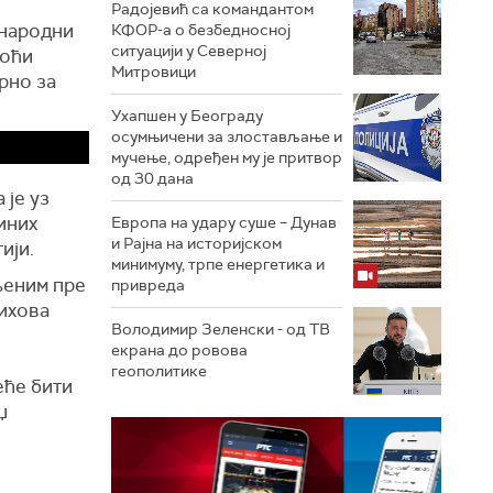
Радојевић са командантом
ународни
КФОР-а о безбедносној
ситуацији у Северној
ноћи
Митровици
рно за
Ухапшен у Београду
осумњичени за злостављање и
мучење, одређен му је притвор
од 30 дана
 је уз
иних
Европа на удару суше – Дунав
и Рајна на историјском
ији.
минимуму, трпе енергетика и
љеним пре
привреда
њихова
Володимир Зеленски - од ТВ
екрана до ровова
геополитике
еће бити
џ