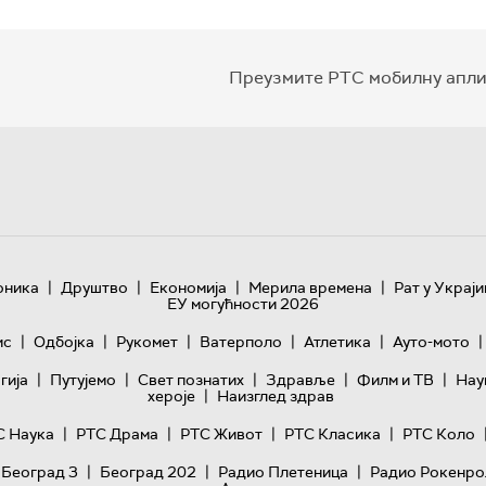
Преузмите РТС мобилну апли
|
|
|
|
оника
Друштво
Економија
Мерила времена
Рат у Украји
ЕУ могућности 2026
|
|
|
|
|
|
ис
Одбојка
Рукомет
Ватерполо
Атлетика
Ауто-мото
|
|
|
|
|
гијa
Путујемо
Свет познатих
Здравље
Филм и ТВ
Нау
|
хероје
Наизглед здрав
|
|
|
|
С Наука
РТС Драма
РТС Живот
РТС Класика
РТС Коло
|
|
|
 Београд 3
Београд 202
Радио Плетеница
Радио Рокенро