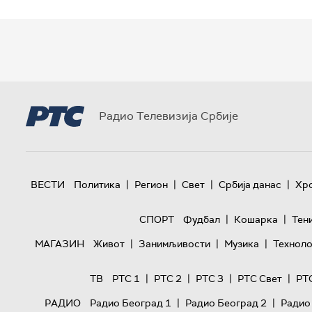
Радио Телевизија Србије
|
|
|
|
ВЕСТИ
Политика
Регион
Свет
Србија данас
Хр
|
|
СПОРТ
Фудбал
Кошарка
Тен
|
|
|
МАГАЗИН
Живот
Занимљивости
Музика
Техноло
|
|
|
|
ТВ
РТС 1
РТС 2
РТС 3
РТС Свет
РТ
|
|
РАДИО
Радио Београд 1
Радио Београд 2
Радио