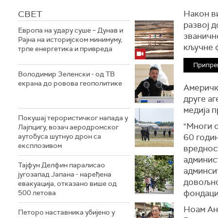
СВЕТ
Након в
развој 
Европа на удару суше – Дунав и
званичн
Рајна на историјском минимуму,
кључне 
трпе енергетика и привреда
Припре
Володимир Зеленски - од ТВ
екрана до ровова геополитике
Амерички
друге аг
медија п
Покушај терористичког напада у
"Многи 
Лајпцигу, возач аеродромског
аутобуса шутнуо дрон са
60 годин
експлозивом
вреднос
админист
Тајфун Делфин паралисао
админсит
југозапад Јапана - наређена
довољно
евакуација, отказано више од
фондаци
500 летова
Ноам Анг
Петоро наставника убијено у