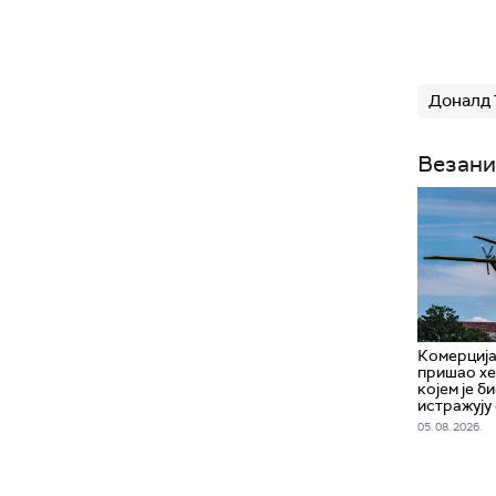
Доналд
Везани
Комерција
пришао хе
којем је б
истражују
05. 08. 2026.