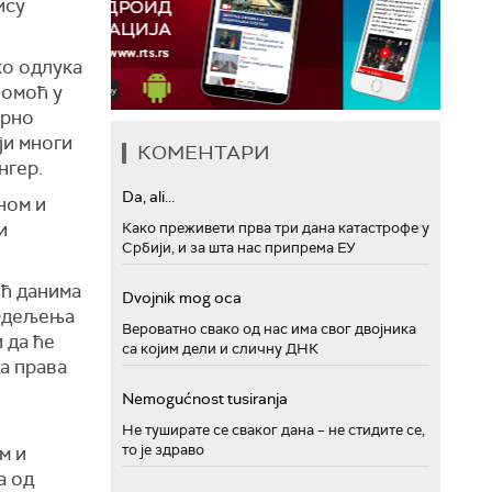
ису
ко одлука
помоћ у
арно
ји многи
КОМЕНТАРИ
нгер.
Da, ali...
ном и
и
Како преживети прва три дана катастрофе у
Србији, и за шта нас припрема ЕУ
ећ данима
Dvojnik mog oca
 Одељења
Вероватно свако од нас има свог двојника
 да ће
са којим дели и сличну ДНК
а права
Nemogućnost tusiranja
Не туширате се сваког дана – не стидите се,
то је здраво
м и
а од