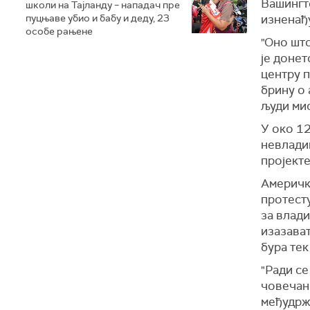
Вашингто
школи на Тајланду – нападач пре
пуцњаве убио и бабу и деду, 23
изненађу
особе рањене
"Оно шт
је донет
центру 
брину о 
људи мис
У око 12
невладин
пројекте
Америчк
протест
за влад
изазават
бура тек
"Ради се
човечанс
међудржа