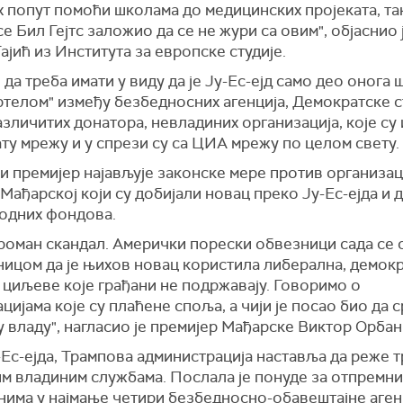
 попут помоћи школама до медицинских пројеката, так
се Бил Гејтс заложио да се не жури са овим", објаснио 
ајић из Института за европске студије.
 да треба имати у виду да је Ју-Ес-ејд само део онога 
ртелом" између безбедносних агенција, Демократске с
зличитих донатора, невладиних организација, које су
ту мрежу и у спрези су са ЦИА мрежу по целом свету.
 премијер најављује законске мере против организац
 Мађарској који су добијали новац преко Ју-Ес-ејда и 
одних фондова.
громан скандал. Амерички порески обвезници сада се 
ницом да је њихов новац користила либерална, демок
 циљеве које грађани не подржавају. Говоримо о
цијама које су плаћене споља, а чији је посао био да 
 владу", нагласио је премијер Мађарске Виктор Орбан
-Ес-ејда, Трампова администрација наставља да реже 
им владиним службама. Послала је понуде за отпремн
нима у најмање четири безбедносно-обавештајне аген