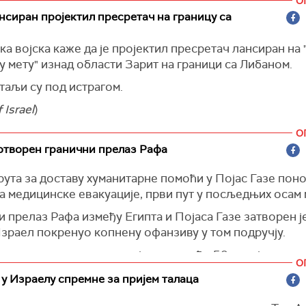
О
 Israel
)
сиран пројектил пресретач на границу са
а војска каже да је пројектил пресретач лансиран на
 мету" изнад области Зарит на граници са Либаном.
таљи су под истрагом.
 Israel
)
О
отворен гранични прелаз Рафа
ута за доставу хуманитарне помоћи у Појас Газе пон
а медицинске евакуације, први пут у посљедњих осам 
 прелаз Рафа између Египта и Појаса Газе затворен је
Израел покренуо копнену офанзиву у том подручју.
здравствена организација каже да ће 50 пацијената с
О
ано преко прелаза.
у Израелу спремне за пријем талаца
ra
)