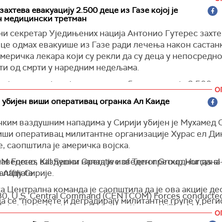
 сати касније, трупе ИДФ-а опколиле су зграду у коју
ахтева евакуацију 2.500 деце из Газе којој је
н медицински третман
 побегли, и након још једне размене ватре их убили.
и секретар Уједињених нација Антонио Гутерес захте
 Israel
)
це одмах евакуише из Газе ради лечења након састанк
меричка лекара који су рекли да су деца у непосредно
ти од смрти у наредним недељама.
ијентима којима је хитно потребно лечење је 2.500 д
О
идхва, калифорнијски хирург за трауматологију који ј
 убијен виши оперативац огранка Ал Каиде
25. марта до 8. априла прошле године.
ким ваздушним нападима у Сирији убијен је Мухамед 
2.500 деце, великој већини треба да се ураде веома ј
иши оперативац милитантне организације Хурас ел Дин
 каже Сидхва новинарима након састанка са Гутересом
, саопштила је америчка војска.
 случај трогодишњег дечака који је задобио опекоти
наведено, ваздушни напад је изведен претходног дана
Forces Kill Senior Operative of Terror Group Hurras al-
ападу Сирије.
Affiliate
не су зарасле, али ожиљно ткиво је полако прекидал
тављајући га у опасности од ампутације, каже Сидхва.
 Централна команда је саопштила да је ова акције де
30, U.S. Central Command (CENTCOM) Forces conducte
а се "поремете и деградирају милитантне групе у реги
кажу да се залажу за централизовани процес медицин
 airstrike in Northwest Syria targeting and killing Muham
је са јасним смерницама.
О
г
)
, a senior operative in the terrorist…
pic.twitter.com/7waf