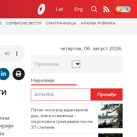
Lat
Eng
Е
СЕРВИСНЕ ВЕСТИ
СМАТРАЧНИЦА
АРХИВА РУБРИКА
четвртак, 06. август 2026.
Прогноза
Најновије
ти
Петак носи још један врели
дан, али и освежење –
ални
пљускови и грмљавина после
ирији
37 степени
на