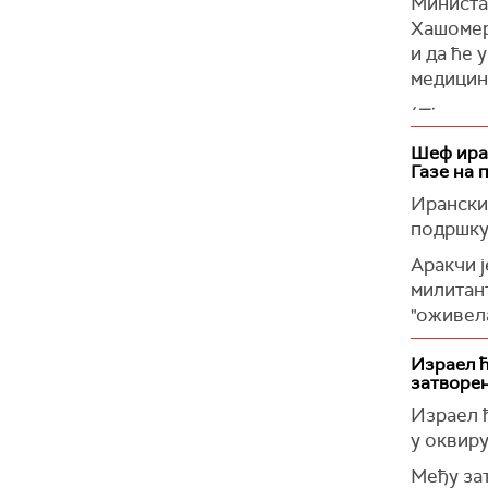
Министа
Хашомеру
и да ће 
медицин
(
Times of
Шеф иран
Газе на 
Ирански
подршку 
Аракчи ј
милитант
"оживела
глобалн
Израел ћ
Потврди
затворе
пренела 
Израел ћ
Када је 
у оквиру
сиријску
Међу зат