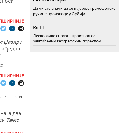
Cestitke za uspeh
реноси
Да ли сте знали да се најбоље грамофонске
ручице производе у Србији
 преноси
ПШИРНИЈЕ
Re: Eh...
Лесковачка спржа – производ са
л Џазиру
заштићеним географским пореклом
а "једна
".
се
 рата у
ПШИРНИЈЕ
 северном
на, а два
оси
Тајмс