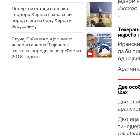
једном н
Аксиос
.
Посмртни остаци предака
Теодора Херцла сахрањени
Радни с
поред њега на брду Херцл у
Акиос
.
Јерусалиму
Техеран:
највећа 
(
Times of
Случај Србина који је замало
Ирански
испао из авиона "Рајанера" -
зашто се пореди са несрећом из
да би по
2018. године
од најве
Арагчи к
нападну 
региону"
Две особ
Фах
(
Times of
Две особ
арапском
Двојица 
тинејџер
оф Изра