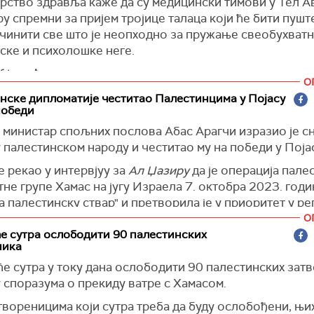
рство здравља каже да су медицински тимови у Тел А
 спремни за пријем тројице талаца који ће бити пушт
учинити све што је неопходно за пружање свеобухват
ске и психолошке неге.
 Israel
)
О
ске дипломатије честитао Палестинцима у Појасу
победи
 министар спољних послова Абас Арагчи изразио је с
палестинском народу и честитао му на победи у Појас
е рекао у интервјуу за
Ал Џазиру
да је операција пале
не групе Хамас на југу Израела 7. октобра 2023. годи
 палестинску ствар" и претворила је у приоритет у ре
о.
О
е сутра ослободити 90 палестинских
о је спремност Ирана да помогне Палестинцима у Поја
ника
је иранска новинска агенција
Ирна
.
е сутра у току дана ослободити 90 палестинских зат
реч о Сирији, Арагчи је рекао да ће Иран подржати бил
 споразума о прекиду ватре с Хамасом.
 владу коју одобри сиријски народ.
вореницима који сутра треба да буду ослобођени, њи