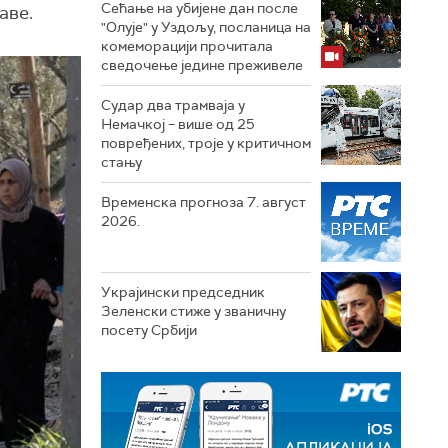
Сећање на убијене дан после
аве.
"Олује" у Уздољу, посланица на
комеморацији прочитала
сведочење једине преживеле
Судар два трамваја у
Немачкој – више од 25
повређених, троје у критичном
стању
Временска прогноза 7. август
2026.
Украјински председник
Зеленски стиже у званичну
посету Србији