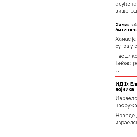
Истакао 
осуђено 
интегрит
вишегод
(
Танјуг
)
(
Tanjug
)
Хамас об
бити ос
Хамас је
сутра у 
Таоци к
Бибас, р
Израел ј
је реч 
ИДФ: Eли
војника
(
Танјуг
)
Израелск
наоружа
Наводе д
израелск
Наоружан