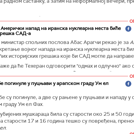
а радном састанку, а затим на неформалној вечери, п
астанак се очекује око поднева по источном времену
О
 Амерички напад на иранска нуклеарна места биће
грешка САД-а
 Israel
)
 министар спољних послова Абас Арагчи рекао је за
А
кретање војног напада на иранска нуклеарна места бил
ћих историјских грешака које би САД могле да направе
аже да ће Техеран одговорити "одмах и одлучно" ако 
његова нуклеарна места, што ће довести до "потпуног
О
.
е погинуле у пуцњави у арапском граду Ум ел
 Israel
)
е су погинуле, а две су рањене у пуцњави и нападу у
 граду Ум ел Фах.
убијених мушкараца била су старости око 25 и 50 годи
а старости 17 и 16 година тешко су повређена, прен
ел
.