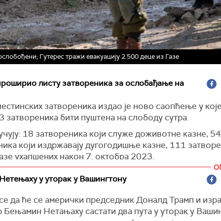
ослобођени; Гутерес тражи евакуацију 2.500 деце из Газе
проширио листу затвореника за ослобађање на
естинских затвореника издао је ново саопћење у које
3 затвореника бити пуштена на слободу сутра.
чују: 18 затвореника који служе доживотне казне, 54
ника који издржавају дугогодишње казне, 111 затворе
азе ухапшених након 7. октобра 2023.
О
ra
)
Нетењаху у уторак у Вашингтону
се да ће се амерички председник Доналд Трамп и изр
 Бењамин Нетањаху састати два пута у уторак у Вашин