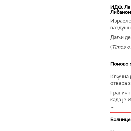
(
Times of
ИДФ: Лан
Либаном
Израелск
ваздушну
Даљи де
(
Times of
Поново 
Кључна р
отвара з
Гранични
када је 
Светска 
евакуис
Болнице 
(
Al Jazee