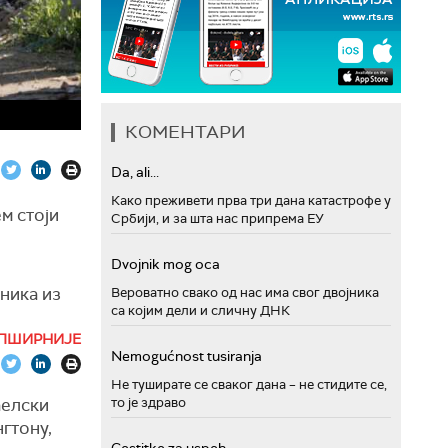
КОМЕНТАРИ
Da, ali...
Како преживети прва три дана катастрофе у
м стоји
Србији, и за шта нас припрема ЕУ
Dvojnik mog oca
ника из
Вероватно свако од нас има свог двојника
са којим дели и сличну ДНК
ПШИРНИЈЕ
Nemogućnost tusiranja
Не туширате се сваког дана – не стидите се,
аелски
то је здраво
гтону,