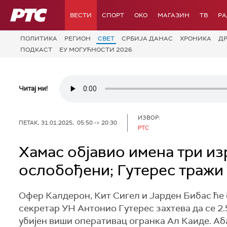
РТС
ВЕСТИ
СПОРТ
OKO
МАГАЗИН
ТВ
Р
ПОЛИТИКА
РЕГИОН
СВЕТ
СРБИЈА ДАНАС
ХРОНИКА
Д
ПОДКАСТ
ЕУ МОГУЋНОСТИ 2026
Читај ми!
ИЗВОР:
ПЕТАК, 31.01.2025, 05:50 -> 20:30
РТС
Хамас објавио имена три изр
ослобођени; Гутерес тражи 
Офер Калдерон, Кит Сигел и Јарден Бибас ће 
секретар УН Антонио Гутерес захтева да се 2.
убијен виши оперативац огранка Ал Каиде. Аба