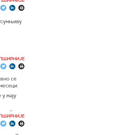
ПШИРНИЈЕ
 "сумњиву
ПШИРНИЈЕ
овно се
месеци.
 у мају
утра бити
ПШИРНИЈЕ