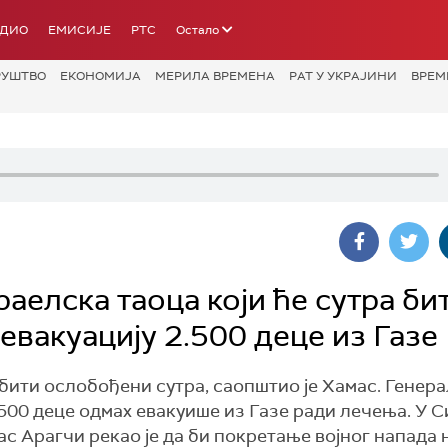
АДИО
ЕМИСИЈЕ
РТС
Остало
РУШТВО
ЕКОНОМИЈА
МЕРИЛА ВРЕМЕНА
РАТ У УКРАЈИНИ
ВРЕМ
аелска таоца који ће сутра би
евакуацију 2.500 деце из Газе
бити ослобођени сутра, саопштио је Хамас. Генер
500 деце одмах евакуише из Газе ради лечења. У С
с Арагчи рекао је да би покретање војног напада 