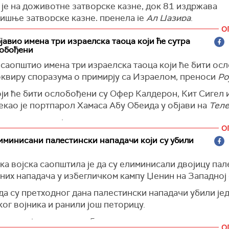
је да се Иран залаже за очување стабилности и терит
је на доживотне затворске казне, док 81 издржава
ета Сирије.
ишње затворске казне, пренела је
Ал Џазира
.
О
јавио имена три израелска таоца који ће сутра
лобођени
 саопштио имена три израелска таоца који ће бити ос
оквиру споразума о примирју са Израелом, преноси
Ро
оји ће бити ослобођени су Офер Калдерон, Кит Сигел 
екао је портпарол Хамаса Абу Обеида у објави на
Теле
е потврдио да је примио списак са именима три таоца, 
О
о мушкарцима, преноси
Тајмс ов Израел
.
минисани палестински нападачи који су убили
а војска саопштила је да су елиминисали двојицу пал
них нападача у избегличком кампу Џенин на Западној 
а су претходног дана палестински нападачи убили је
ог војника и ранили још петорицу.
и пар је успео да побегне након инцидента.
О