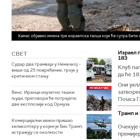
Хамас објавио имена три израелска таоца који ће сутра бити 
Израел 
СВЕТ
183
Судар два трамваја у Немачкој –
Клуб пал
више од 25 повређених, троје у
да ће 18
критичном стању
Они укљу
затворе
Венс: Иранци изузетно тешки
људи, преговори ће потрајати;
Појаса Г
две експлозије код Ормуза
(
Al Jazee
Трамп и 
Комерцијални авион пришао
Очекује 
хеликоптеру у којем је био Трамп,
истражују се околности
премијер