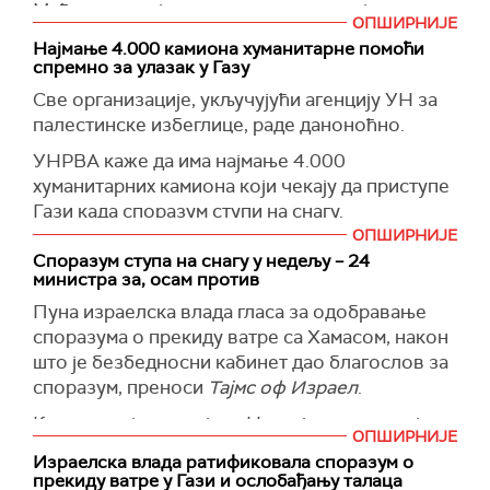
Међу познатијим именима на списку је
ОПШИРНИЈЕ
Закарија Зубеиди, бивши командант
Најмање 4.000 камиона хуманитарне помоћи
Фатахових бригада, пренео је
Јерусалем пост
.
спремно за улазак у Газу
На списку је и Махмуд Атала, који служи
Све организације, укључујући агенцију УН за
доживотну казну за убиство Палестинке која
палестинске избеглице, раде даноноћно.
је оптужена за сарадњу са Израелом.
УНРВА каже да има најмање 4.000
Министарство је навело да први затвореници
хуманитарних камиона који чекају да приступе
неће бити ослобођени пре 16 сати по
Гази када споразум ступи на снагу.
локалном времену у недељу.
ОПШИРНИЈЕ
(
Al Jazeera
)
Споразум ступа на снагу у недељу – 24
(
Tanjug
)
министра за, осам против
Пуна израелска влада гласа за одобравање
споразума о прекиду ватре са Хамасом, након
што је безбедносни кабинет дао благослов за
споразум, преноси
Тајмс оф Израел
.
Канцеларија премијера Нетанјахуа издала је
ОПШИРНИЈЕ
саопштење у којем потврђује да је влада
Израелска влада ратификовала споразум о
одобрила споразум, како преносе локални
прекиду ватре у Гази и ослобађању талаца