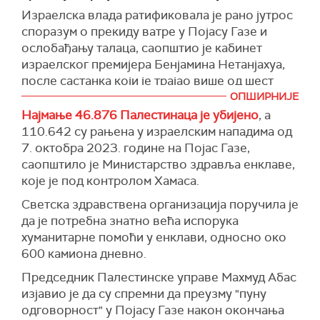
медији 24 министра гласала су за, а осам
Израелска влада ратификовала је рано јутрос
против.
споразум о прекиду ватре у Појасу Газе и
У саопштењу се додаје да ће споразум ступити
ослобађању талаца, саопштио је кабинет
на снагу у недељу, када треба да буду
израелског премијера Бенјамина Нетанјахуа,
ослобођена прва три израелска
после састанка који је трајао више од шест
таоца. Тридесет три таоца треба да буду
сати.
ОПШИРНИЈЕ
ослобођена у првој, 42-дневној фази
Најмање 46.876 Палестинаца је убијено
, а
Према споразуму, којем се жестоко противе
споразума.
110.642 су рањена у израелским нападима од
поједини министри крајње деснице у влади,
7. октобра 2023. године на Појас Газе,
(
Times of Israel
)
шестонедељни прекид ватре требало би да
саопштило је Министарство здравља енклаве,
ступи на снагу сутра, када ће бити обављена
које је под контролом Хамаса.
прва у низу размена талаца које држи Хамас,
за палестинске затворенике у израелским
Светска здравствена организација поручила је
затворима, пренео је
Тајмс оф Израел
.
да је потребна знатно већа испорука
хуманитарне помоћи у енклави, односно око
Споразум би могао да отвори пут за окончање
600 камиона дневно.
петнаестомесечног рата у Појасу Газе.
Председник Палестинске управе Махмуд Абас
Израел је одредио 95 палестинских
изјавио је да су спремни да преузму "пуну
затвореника који ће бити ослобођени из
одговорност" у Појасу Газе након окончања
израелских затвора у првој фази споразума о