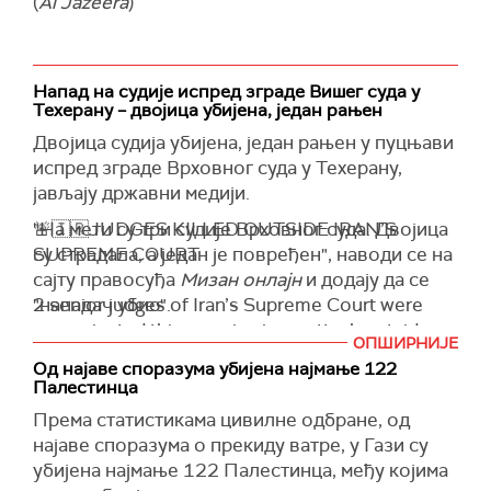
(
Al Jazeera
)
Напад на судије испред зграде Вишег суда у
Техерану – двојица убијена, један рањен
Двојица судија убијена, један рањен у пуцњави
испред зграде Врховног суда у Техерану,
јављају државни медији.
"На мети су три судије Врховног суда. Двојица
🚨🇮🇷JUDGES KILLED OUTSIDE IRAN’S
су страдала, а један је повређен", наводи се на
SUPREME COURT
сајту правосуђа
Мизан онлајн
и додају да се
"нападач убио".
2 senior judges of Iran’s Supreme Court were
assassinated this morning in an attack outside
Правосуђе је идентификовало убијене судије
ОПШИРНИЈЕ
the Palace of Justice in Tehran.
као ајатолахе Мохамеда Могисеа и Алија
Од најаве споразума убијена најмање 122
Палестинца
Разинија.
The judges, Hojjatoleslam Walmuslemin Razini
Према статистикама цивилне одбране, од
(
Times of Israel
)
and Hojjatoleslam Walmuslemin Moghiseh, were
најаве споразума о прекиду ватре, у Гази су
known for their…
pic.twitter.com/Q7mjiJje6l
убијена најмање 122 Палестинца, међу којима