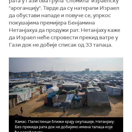
рата у Гази ова група "сломила" израелску
"ароганцију". Тврде да су натерали Израел
да обустави нападе и повуче се, упркос
покушајима премијера Бенјамина
Нетанјахуа да продужи рат. Нетанјаху каже
да Израел неће спровести прекид ватре у
Гази док не добије списак од 33 талаца.
Хамас: Палестинци ближи крају окупације; Нетанјаху:
Без прекида рата док не добијемо имена талаца које