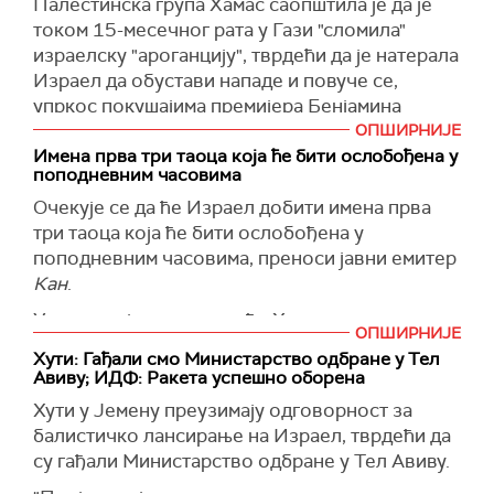
Палестинска група Хамас саопштила је да је
(Times of Israel)
је договорено. Израел неће толерисати
током 15-месечног рата у Гази "сломила"
кршење споразума. Искључива одговорност је
израелску "ароганцију", тврдећи да је натерала
на Хамасу", навео је Нетанјаху у саопштењу,
Израел да обустави нападе и повуче се,
пренео је
Ројтерс
.
упркос покушајима премијера Бенјамина
(
Танјуг
)
Нетанјахуа да продужи рат.
ОПШИРНИЈЕ
Имена прва три таоца која ће бити ослобођена у
Оцењују да Израел није постигао своје
поподневним часовима
циљеве, већ је само извршио ратне злочине,
Очекује се да ће Израел добити имена прва
пише
Ал Џазира
.
три таоца која ће бити ослобођена у
Хамас је поручио да су Палестинци сада
поподневним часовима, преноси јавни емитер
ближи крају окупације и ослобођењу.
Кан
.
"Жртве нашег народа неће бити узалудне",
У извештају се каже да ће Хамас дати имена
ОПШИРНИЈЕ
додао је Хамас у саопштењу.
Катару, који ће потом обавестити шефа
Хути: Гађали смо Министарство одбране у Тел
Мосада Дејвида Барнеа, очекује се да ће
(
Авиву; ИДФ: Ракета успешно оборена
Танјуг
)
Барнеа тада обавестити породице.
Хути у Јемену преузимају одговорност за
У извештају јавног емитера
Кан
наводи се да
балистичко лансирање на Израел, тврдећи да
се претпоставља да ће прва три таоца бити
су гађали Министарство одбране у Тел Авиву.
жене цивили, а не жене војници.