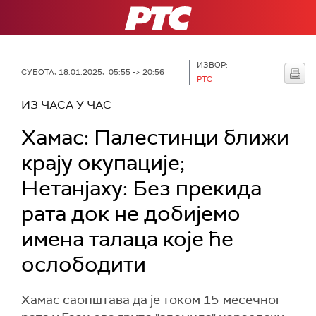
РТС
ИЗВОР:
СУБОТА, 18.01.2025, 05:55 -> 20:56
РТС
ИЗ ЧАСА У ЧАС
Хамас: Палестинци ближи
крају окупације;
Нетанјаху: Без прекида
рата док не добијемо
имена талаца које ће
ослободити
Хамас саопштава да је током 15-месечног