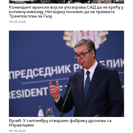
Командант иранске војске упозорава САД да не крећу у
копнену инвазију; Нетанјаху поновио да не прихвата
Трампов план за Газу
09. 08. 2026.
Вучић: У септембру отварамо фабрику дронова са
Израелцима
08. 08. 2026.