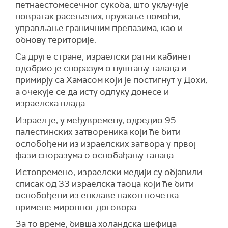
петнаестомесечног сукоба, што укључује
ослобађања талаца, у замену за три жене које
повратак расељених, пружање помоћи,
држи Хамас, објавио је израелски сајт
Инет
.
управљање граничним прелазима, као и
Прво ослобађање талаца заказано је за
обнову територије.
недељу од 16 сати према локалном времену.
Са друге стране, израелски ратни кабинет
Израелски ратни кабинет гласао је у петак за
одобрио је споразум о пуштању талаца и
одобравање споразума о ослобађању талаца и
примирју са Хамасом који је постигнут у Дохи,
примирју са Хамасом који је постигнут у Дохи,
а очекује се да исту одлуку донесе и
саопштила је канцеларија израелског
израелска влада.
премијера.
Израел је, у међувремену, одредио 95
(
Times of Israel
,
Inet
)
палестинских затвореника који ће бити
ослобођени из израелских затвора у првој
фази споразума о ослобађању талаца.
Истовремено, израелски медији су објавили
списак од 33 израелска таоца који ће бити
ослобођени из енклаве након почетка
примене мировног договора.
За то време, бивша холандска шефица