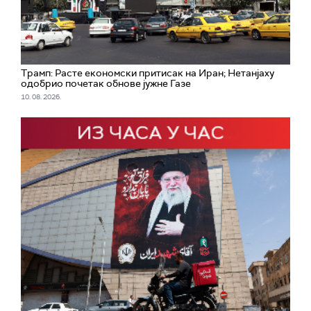
Трамп: Расте економски притисак на Иран; Нетанјаху
одобрио почетак обнове јужне Газе
10. 08. 2026.