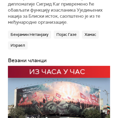
дипломатије Сигрид Каг привремено ће
обављати функцију изасланика Уједињених
нација за Блиски исток, саопштено је из те
међународне организације.
Бенјамин Нетанјаху
Појас Газе
Хамас
Израел
Везани чланци