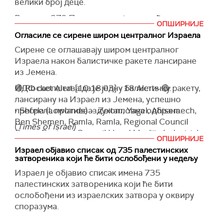
— Mario Nawfal (@MarioNawfal)
January 18, 2025
велики број деце.
Више од 270 Палестинаца је повређено.
ОПШИРНИЈЕ
Напади се и даље интензивно настављају,
Огласиле се сирене широм централног Израела
преноси
Ал Џазира
.
Сирене се оглашавају широм централног
Израела након балистичке ракете лансиране
(
Al Jazeera
)
из Јемена.
ИДФ саопштава да је једну балистичку ракету,
🔴 Rocket Alert [10:18:03] - 18 Alerts 🔴:
лансирану на Израел из Јемена, успешно
пресрела противваздухопловна одбрана.
• Shfela (Lowlands) — Zeitan, Yagel, Ahisemech,
Ben Shemen, Ramla, Ramla, Regional Council
(
Times of Israel
)
Gezer, Regional Council Hevel Modi'in Industrial
ОПШИРНИЈЕ
Park, Ginaton, Nesher Industrial Zone (Ramla),
Израел објавио списак од 735 палестинских
Achiezer, Be'er Yacov, Kfar Chabad, Lod, Ben…
затвореника који ће бити ослобођени у недељу
pic.twitter.com/HzpplosvyP
Израел је објавио списак имена 735
— ILRedAlert (@ILRedAlert)
January 18, 2025
палестинских затвореника који ће бити
ослобођени из израелских затвора у оквиру
споразума.