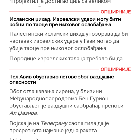
"Пројектил је достигао циљ са великом
(
Times of Israel
)
прецизношћу, а системи за пресретање нису
ОПШИРНИЈЕ
били успешни", кажу Хути.
Исламски џихад: Израелски удари могу бити
кобни по таоце пре њиховог ослобађања
ИДФ је саопштио да је ракету успешно
оборила израелска противваздухопловна
Палестински исламски џихад упозорава да би
одбрана. Остаци су слетели у градове у
наставак израелских удара у Гази могао да
близини Јерусалима, без наношења штете.
убије таоце пре њиховог ослобађања.
(
Times of Israel
)
Породице израелских талаца требало би да
затраже од израелске војске да прекине
ОПШИРНИЈЕ
појачане ударе у последњим сатима пре него
Тел Авив обуставио летове због ваздушне
што примирје ступи на снагу јер би то "био
опасности
разлог за убијање њихове деце", рекао је
Због оглашавања сирена, у близини
портпарол војног крила ПИЈ Абу Хамза.
Међународног аеродрома Бен Гурион
Исламски џихад такође држи таоце заједно са
обустављен је ваздушни саобраћај, преноси
Хамасом.
Ал Џазира
.
(
Times of Israel
)
Војска је на
Телеграму
саопштила да је
пресретнута најмање једна ракета.