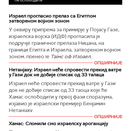
ће ослободити
Израел прогласио прелаз са Егитпом
затвореном војном зоном
У
оквиру припрема за примирје у Појасу Газе,
израелска војска (ИДФ) прогласила је
подручје граничног прелаза Ницана, на
граници Египта и Израела, затвореном војном
зоном, пренео је
Тајмс оф Израел.
ОПШИРНИЈЕ
Налог, који је потписао начелник јужне
Нетанјаху: Израел неће спровести прекид ватре
команде ИДФ, генерал-мајор Јарон
у Гази док не добије списак од 33 талаца
Финкелман, важи до 26. јануара. Такође,
Израел неће спровести прекид ватре у Гази
затворене војне зоне у областима Јад
док не добије списак од 33 таоца које ће
Мордечаи и Керем Шалом биће на снази
Хамас ослободити у првој фази споразума,
најмање до 24. јануара, додаје ИДФ.
изјавио је израелски премијер Бенјамин
Израелски цивили који нису становници тих
Нетанјаху.
подручја или немају дозволу војске, неће
ОПШИРНИЈЕ
"Нећемо спровести споразум док не добијемо
моћи да уђу у затворене војне зоне.
Хамас: Сломили смо израелску ароганцију
списак талаца који ће бити ослобођени, како