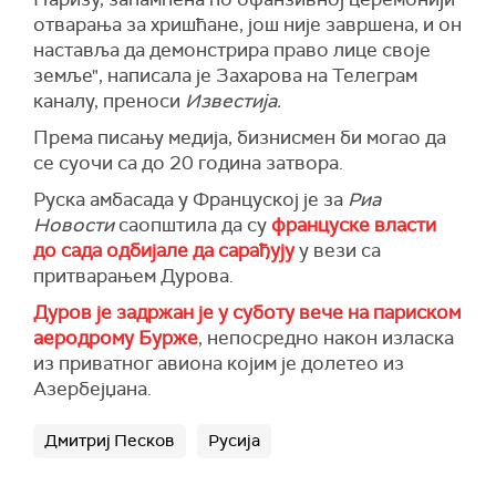
отварања за хришћане, још није завршена, и он
наставља да демонстрира право лице своје
земље", написала је Захарова на Телеграм
каналу, преноси
Известија.
Према писању медија, бизнисмен би могао да
се суочи са до 20 година затвора.
Руска амбасада у Француској је за
Риа
Новости
саопштила да су
француске власти
до сада одбијале да сарађују
у вези са
притварањем Дурова.
Дуров је задржан је у суботу вече на париском
аеродрому Бурже
, непосредно након изласка
из приватног авиона којим је долетео из
Азербејџана.
Дмитриј Песков
Русија