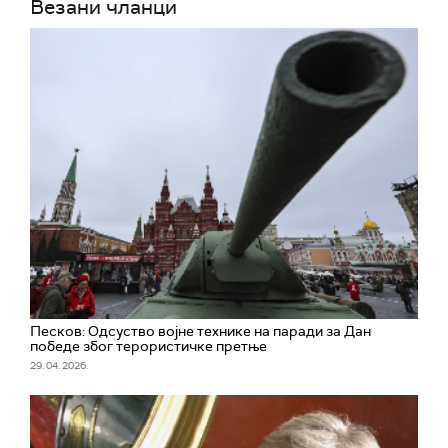
Везани чланци
Песков: Одсуство војне технике на паради за Дан
победе због терористичке претње
29. 04. 2026.