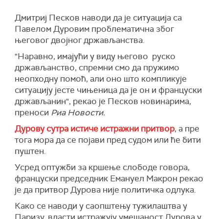
Дмитриј Песков наводи да је ситуација са
Павелом Дуровим проблематична због
његовог двојног држављанства.
"Наравно, имајући у виду његово руско
држављанство, спремни смо да пружимо
неопходну помоћ, али оно што компликује
ситуацију јесте чињеница да је он и француски
држављанин", рекао је Песков новинарима,
преноси
Риа Новости.
Дурову сутра истиче истражни притвор
, а пре
тога мора да се појави пред судом или ће бити
пуштен.
Усред оптужби за кршење слободе говора,
француски председник Емануел Макрон рекао
је да притвор Дурова није политичка одлука.
Како се наводи у саопштењу тужилаштва у
Паризу, власти истражују умешаност Дурова у