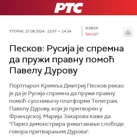
РТС
ИЗВОР:
УТОРАК, 27.08.2024, 12:07 -> 14:24
ТАНЈУГ
Песков: Русија је спремна
да пружи правну помоћ
Павелу Дурову
Портпарол Кремља Дмитриј Песков рекао
је да је Русија спремна да пружи правну
помоћ суоснивачу платформе Телеграм,
Павелу Дурову, који је притворен у
Француској. Марија Захарова каже да
"Париз демонстрира уништавање слободе
говора притварањем Дурова".