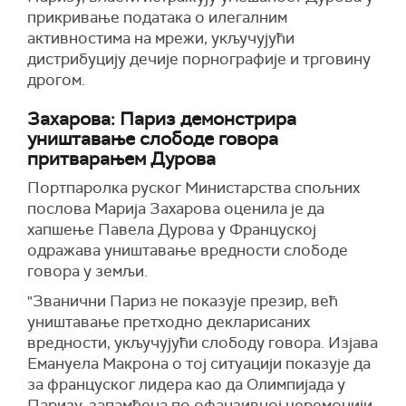
прикривање података о илегалним
активностима на мрежи, укључујући
дистрибуцију дечије порнографије и трговину
дрогом.
Захарова: Париз демонстрира
уништавање слободе говора
притварањем Дурова
Портпаролка руског Министарства спољних
послова Марија Захарова оценила је да
хапшење Павела Дурова у Француској
одражава уништавање вредности слободе
говора у земљи.
"Званични Париз не показује презир, већ
уништавање претходно декларисаних
вредности, укључујући слободу говора. Изјава
Емануела Макрона о тој ситуацији показује да
за француског лидера као да Олимпијада у
Паризу, запамћена по офанзивној церемонији