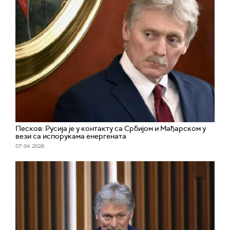
Песков: Русија је у контакту са Србијом и Мађарском у
вези са испорукама енергената
07. 04. 2026.