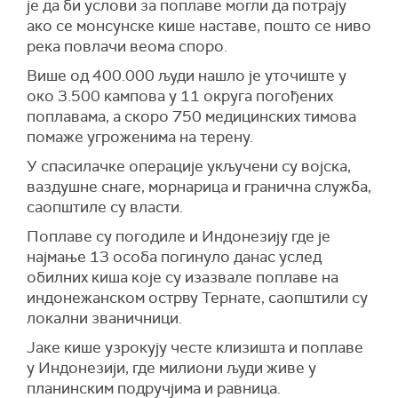
је да би услови за поплаве могли да потрају
ако се монсунске кише наставе, пошто се ниво
река повлачи веома споро.
Више од 400.000 људи нашло је уточиште у
око 3.500 кампова у 11 округа погођених
поплавама, а скоро 750 медицинских тимова
помаже угроженима на терену.
У спасилачке операције укључени су војска,
ваздушне снаге, морнарица и гранична служба,
саопштиле су власти.
Поплаве су погодиле и Индонезију где је
најмање 13 особа погинуло данас услед
обилних киша које су изазвале поплаве на
индонежанском острву Тернате, саопштили су
локални званичници.
Јаке кише узрокују честе клизишта и поплаве
у Индонезији, где милиони људи живе у
планинским подручјима и равница.