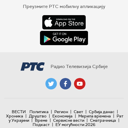
Преузмите РТС мобилну апликацију
Радио Телевизија Србије
|
|
|
|
ВЕСТИ
Политика
Регион
Свет
Србија данас
|
|
|
|
Хроника
Друштво
Економија
Мерила времена
Рат
|
|
|
|
у Украјини
Време
Сервисне вести
Сматрачница
|
Подкаст
ЕУ могућности 2026