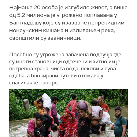
Најмање 20 особа је изгубило живот, а више
од 5,2 милиона је угрожено поплавама у
Бангладешу које су изазване непрекидним
монсунским кишама и изливањем река,
саопштили су званичници.
Посебно су угрожена забачена подручја где
су многи становници одсечени и хитно им је
потребна храна, чиста вода, лекови и сува
одећа, а блокирани путеви отежавају
спасилачке напоре.