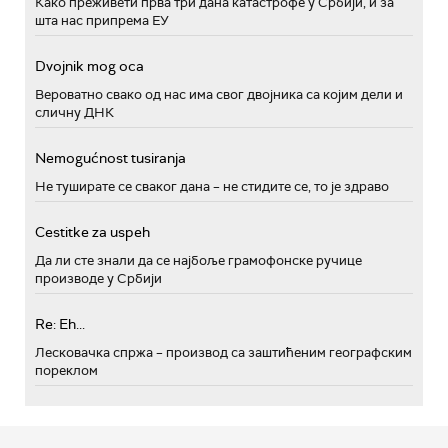
Како преживети прва три дана катастрофе у Србији, и за
шта нас припрема ЕУ
Dvojnik mog oca
Вероватно свако од нас има свог двојника са којим дели и
сличну ДНК
Nemogućnost tusiranja
Не туширате се сваког дана – не стидите се, то је здраво
Cestitke za uspeh
Да ли сте знали да се најбоље грамофонске ручице
производе у Србији
Re: Eh...
Лесковачка спржа – производ са заштићеним географским
пореклом