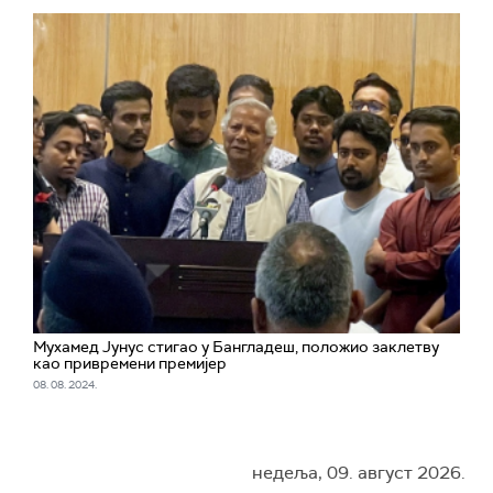
Мухамед Јунус стигао у Бангладеш, положио заклетву
као привремени премијер
08. 08. 2024.
недеља, 09. август 2026.