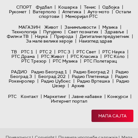
|
|
|
|
СПОРТ
Фудбал
Кошарка
Тенис
Одбојка
|
|
|
|
Рукомет
Ватерполо
Атлетика
Ауто-мото
Остали
|
спортови
Меморијал РТС
|
|
|
МАГАЗИН
Живот
Занимљивости
Музика
|
|
|
|
Технологијa
Путујемо
Свет познатих
Здравље
|
|
|
|
Филм и ТВ
Наука
Природа
Дигитални предузетник
|
За мале велике хероје
Наизглед здрав
|
|
|
|
|
ТВ
РТС 1
РТС 2
РТС 3
РТС Свет
РТС Наука
|
|
|
|
РТС Драма
РТС Живот
РТС Класика
РТС Коло
|
|
РТС Трезор
РТС Музика
РТС Полетарац
|
|
РАДИО
Радио Београд 1
Радио Београд 2
Радио
|
|
|
Београд 3
Београд 202
Радио Плетеница
Радио
|
|
|
Рокенролер
Радио Џубокс
Радио Вртешка
Радио
|
Џезер
Архив
|
|
|
|
РТС
Контакт
Маркетинг
Јавне набавке
Конкурси
Интернет портал
МАПА САЈТА
Приватност
Copyright
Правила употребе садржаја
Мапа
|
|
|