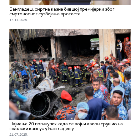
Бангладеш, смртна казна бившој премијерки због
смртоносног сузбијања протеста
17. 11. 2025.
Најмање 20 погинулих када се војни авион срушио на
школски кампус у Бангладешу
21. 07. 2025.