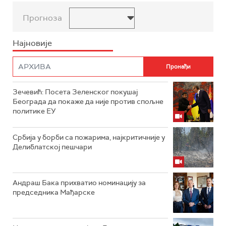
Прогноза
Најновије
Зечевић: Посета Зеленског покушај
Београда да покаже да није против спољне
политике ЕУ
Србија у борби са пожарима, најкритичније у
Делиблатској пешчари
Андраш Бака прихватио номинацију за
председника Мађарске