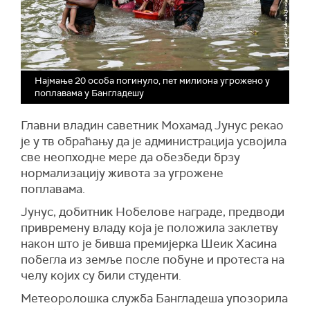
Најмање 20 особа погинуло, пет милиона угрожено у
поплавама у Бангладешу
Главни владин саветник Мохамад Јунус рекао
је у тв обраћању да је администрација усвојила
све неопходне мере да обезбеди брзу
нормализацију живота за угрожене
поплавама.
Јунус, добитник Нобелове награде, предводи
привремену владу која је положила заклетву
након што је бивша премијерка Шеик Хасина
побегла из земље после побуне и протеста на
челу којих су били студенти.
Метеоролошка служба Бангладеша упозорила