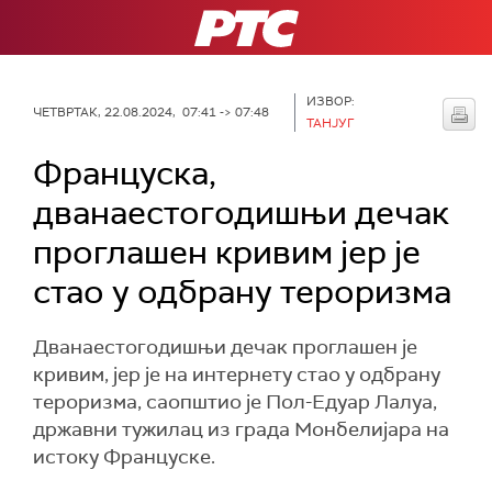
РТС
ИЗВОР:
ЧЕТВРТАК, 22.08.2024, 07:41 -> 07:48
ТАНЈУГ
Француска,
дванаестогодишњи дечак
проглашен кривим јер је
стао у одбрану тероризма
Дванаестогодишњи дечак проглашен је
кривим, јер је на интернету стао у одбрану
тероризма, саопштио је Пол-Едуар Лалуа,
државни тужилац из града Монбелијара на
истоку Француске.