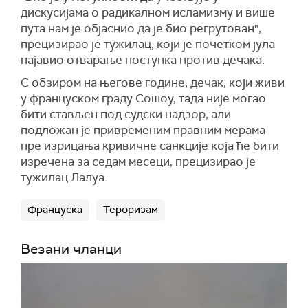
дискусијама о радикалном исламизму и више
пута нам је објаснио да је био регрутован",
прецизирао је тужилац, који је почетком јула
најавио отварање поступка против дечака.
С обзиром на његове године, дечак, који живи
у француском граду Сошоу, тада није могао
бити стављен под судски надзор, али
подложан је привременим правним мерама
пре изрицања кривичне санкције која ће бити
изречена за седам месеци, прецизирао је
тужилац Лалуа.
Француска
Тероризам
Везани чланци