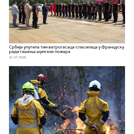
Србија упутила тим ватрогасаца-спасилаца у Француску
ради гашења шумских пожара
31. 07. 2026.