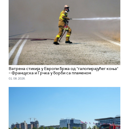
Ватрена стихија у Европи бржа од "галопирајућег коња"
– Француска и Грчка у борби са пламеном
01. 08. 2026.