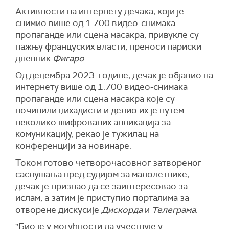
Активности на интернету дечака, који је
снимио више од 1.700 видео-снимака
пропаганде или сцена масакра, привукле су
пажњу француских власти, преноси париски
дневник
Фигаро
.
Од децембра 2023. године, дечак је објавио на
интернету више од 1.700 видео-снимака
пропаганде или сцена масакра којe су
починили џихадисти и делио их је путем
неколико шифрованих апликација за
комуникацију, рекао је тужилац на
конференцији за новинаре.
Током готово четворочасовног затвореног
саслушања пред судијом за малолетнике,
дечак је признао да се заинтересовао за
ислам, а затим је приступио порталима за
отворене дискусије
Дискорда
и
Телеграма
.
"Био је у могућности да учествује у