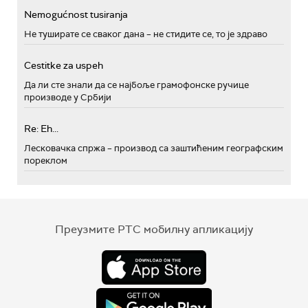
Nemogućnost tusiranja
Не туширате се сваког дана – не стидите се, то је здраво
Cestitke za uspeh
Да ли сте знали да се најбоље грамофонске ручице
производе у Србији
Re: Eh...
Лесковачка спржа – производ са заштићеним географским
пореклом
Преузмите РТС мобилну апликацију