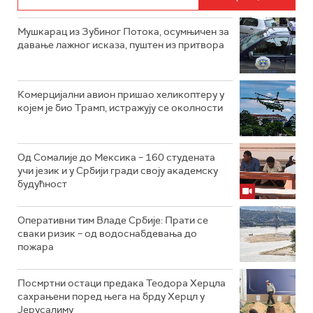
Мушкарац из Зубиног Потока, осумњичен за
давање лажног исказа, пуштен из притвора
Комерцијални авион пришао хеликоптеру у
којем је био Трамп, истражују се околности
Од Сомалије до Мексика – 160 студената
учи језик и у Србији гради своју академску
будућност
Оперативни тим Владе Србије: Прати се
сваки ризик – од водоснабдевања до
пожара
Посмртни остаци предака Теодора Херцла
сахрањени поред њега на брду Херцл у
Јерусалиму