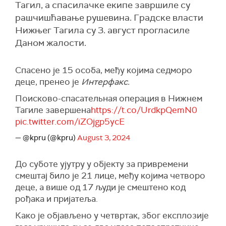
Тагил, а спасилачке екипе завршиле су
рашчишћавање рушевина. Градске власти
Нижњег Тагила су 3. август прогласиле
Даном жалости.
Спасено је 15 особа, међу којима седморо
деце, пренео је
Интерфакс.
Поисково-спасательная операция в Нижнем
Тагиле завершена
https://t.co/UrdkpQemN0
pic.twitter.com/iZOjgp5ycE
— @kpru (@kpru)
August 3, 2024
До суботе ујутру у објекту за привремени
смештај било је 21 лице, међу којима четворо
деце, а више од 17 људи је смештено код
рођака и пријатеља.
Како је објављено у четвртак, због експлозије