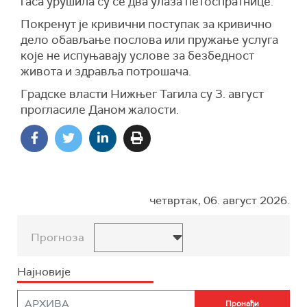
гаса урушила су се два улаза петоспратнице.
Покренут је кривични поступак за кривично
дело обављање послова или пружање услуга
које не испуњавају услове за безбедност
живота и здравља потрошача.
Градске власти Нижњег Тагила су 3. август
прогласиле Даном жалости.
четвртак, 06. август 2026.
Прогноза
Најновије