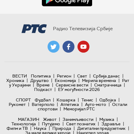
Радио Телевизија Србије
|
|
|
|
ВЕСТИ
Политика
Регион
Свет
Србија данас
|
|
|
|
Хроника
Друштво
Економија
Мерила времена
Рат
|
|
|
|
у Украјини
Време
Сервисне вести
Сматрачница
|
Подкаст
ЕУ могућности 2026
|
|
|
|
СПОРТ
Фудбал
Кошарка
Тенис
Одбојка
|
|
|
|
Рукомет
Ватерполо
Атлетика
Ауто-мото
Остали
|
спортови
Меморијал РТС
|
|
|
МАГАЗИН
Живот
Занимљивости
Музика
|
|
|
|
Технологијa
Путујемо
Свет познатих
Здравље
|
|
|
|
Филм и ТВ
Наука
Природа
Дигитални предузетник
|
За мале велике хероје
Наизглед здрав