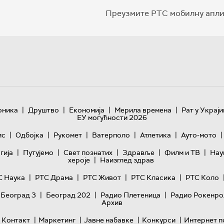
Преузмите РТС мобилну апли
|
|
|
|
оника
Друштво
Економија
Мерила времена
Рат у Украји
ЕУ могућности 2026
|
|
|
|
|
|
ис
Одбојка
Рукомет
Ватерполо
Атлетика
Ауто-мото
|
|
|
|
|
гијa
Путујемо
Свет познатих
Здравље
Филм и ТВ
Нау
|
хероје
Наизглед здрав
|
|
|
|
С Наука
РТС Драма
РТС Живот
РТС Класика
РТС Коло
|
|
|
 Београд 3
Београд 202
Радио Плетеница
Радио Рокенро
Архив
|
|
|
|
Контакт
Маркетинг
Јавне набавке
Конкурси
Интернет п