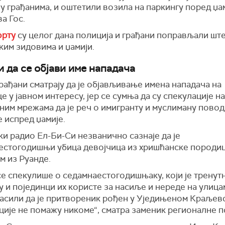
у грађанима, и оштетили возила на паркингу поред џам
а Гос.
орту
су целог дана полиција и грађани поправљали ште
ким зидовима и џамији.
и да се објави име нападача
рађани сматрају да је објављивање имена нападача на
е у јавном интересу, јер се сумња да су спекулације на
им мрежама да је реч о имигранту и муслиману повод
 испред џамије.
и радио Ел-Би-Си незванично сазнаје да је
естогодишњи убица девојчица из хришћанске породи
м из Руанде.
е спекулише о седамнаестогодишњаку, који је тренут
 и појединци их користе за насиље и нереде на улица
ласили да је притвореник рођен у Уједињеном Краљевс
ије не помажу никоме“, сматра заменик регионалне п