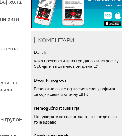
Вајтхола,
ени бити
КОМЕНТАРИ
арам на
Da, ali...
Како преживети прва три дана катастрофе у
Србији, и за шта нас припрема ЕУ
Dvojnik mog oca
буриста
насиље
Вероватно свако од нас има свог двојника
са којим дели и сличну ДНК
Nemogućnost tusiranja
Не туширате се сваког дана – не стидите се,
м групом,
то је здраво