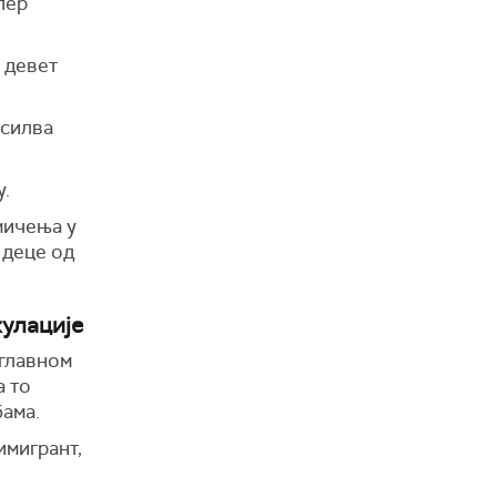
пер
о девет
асилва
у.
мичења у
 деце од
кулације
 главном
а то
бама.
имигрант,