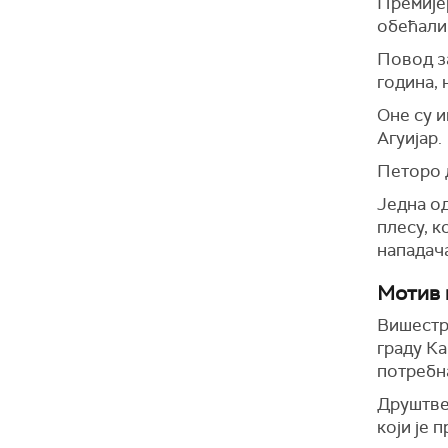
Премије
обећали 
Повод за
година, 
Оне су 
Агуијар.
Петоро д
Једна од
плесу, к
нападач
Мотив 
Вишестр
граду Ка
потребна
Друштвен
који је 