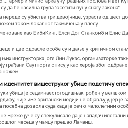
р Стармер и министарка унутрашњих послова Ивет Ку
су да ће насилна група "осетити пуну снагу закона“.
 нереде су убиства три девојчице, узраста од шест д
ножем током локалног такмичења у плесу.
именоване као БибиКинг, Елси Дот Станкомб и Елис Д
еце и две одрасле особе су и даље у критичном стањ
 њих инструкторка јоге Лин Лукас, организаторке так
оју грађани Саутпорта описују као хероја због одбране
а ножем.
и идентитет вишеструког убице подстичу спе
уки убица је седамнаестогодишњак, рођен у велшком
рдифу, чије име британски медији не објављују, јер је з
 посебна дозвола суда када је реч о малолетним осо
е мреже јуче су спекулисале да је нападач илегални 
прошлог месеца у чамцу прешао Ламанш.