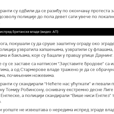
анти су одбили да се разиђу по окончању протеста за
дозволу полиције до пола девет сати увече по локал
.
испред британске владе (видео: АП)
ога, покушали су да сруше заштитну ограду око зграде
полиција узвратила хапшењима, узвратили су флашама,
ма и бакљама, које су бацали у правцу улице Даунинг.
 су се заставе са натписом "Зауставите бродове“ са 
има, а од Стармерове владе тражено је да се обрачун
ма, почињеним ножевима.
анти су скандирали "Нећете нас ућуткати“ и певали 
ну Томију Робинсону, оснивачу екстремно десне Лиге
Енглеске, а полицији скандирали "Више ниси Енглез“ 
.
и уопште не извештава о нередима испред зграде влад