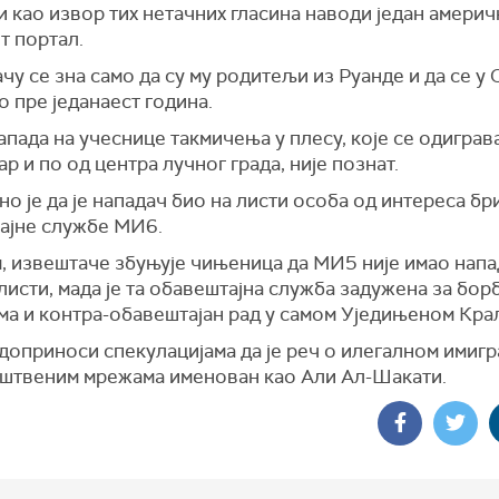
 као извор тих нетачних гласина наводи један америч
т портал.
чу се зна само да су му родитељи из Руанде и да се у
 пре једанаест година.
пада на учеснице такмичења у плесу, које се одиграв
р и по од центра лучног града, није познат.
о је да је нападач био на листи особа од интереса бр
ајне службе МИ6.
, извештаче збуњује чињеница да МИ5 није имао напа
листи, мада је та обавештајна служба задужена за бор
ма и контра-обавештајан рад у самом Уједињеном Кра
доприноси спекулацијама да је реч о илегалном имигра
руштвеним мрежама именован као Али Ал-Шакати.