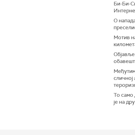
Би-Би-Си
Интерне
О напада
преселио
Мотив на
километа
Објављен
обавешт
Међутим
сличној 
терориз
То само 
је на д