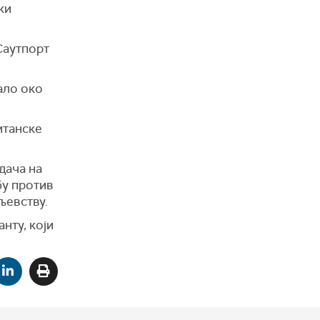
ки
 Саутпорт
ало око
итанске
дача на
бу против
љевству.
нту, који