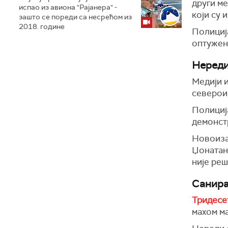
други ме
испао из авиона "Рајанера" -
који су 
зашто се пореди са несрећом из
2018. године
Полиција
оптужени
Нереди
Медији и
северои
Полиција
демонст
Новоиза
Џонатан
није реш
Санира
Тридесе
махом ма