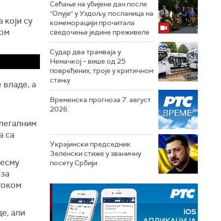
Сећање на убијене дан после
"Олује" у Уздољу, посланица на
 који су
комеморацији прочитала
ном
сведочење једине преживеле
Судар два трамваја у
Немачкој – више од 25
повређених, троје у критичном
стању
 владе, а
Временска прогноза 7. август
2026.
илегалним
а са
Украјински председник
Зеленски стиже у званичну
песму
посету Србији
 за
током
е, али