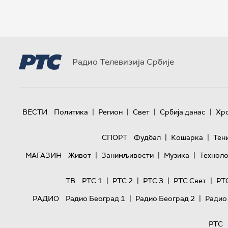
Радио Телевизија Србије
|
|
|
|
ВЕСТИ
Политика
Регион
Свет
Србија данас
Хр
|
|
СПОРТ
Фудбал
Кошарка
Тен
|
|
|
МАГАЗИН
Живот
Занимљивости
Музика
Техноло
|
|
|
|
ТВ
РТС 1
РТС 2
РТС 3
РТС Свет
РТ
|
|
РАДИО
Радио Београд 1
Радио Београд 2
Радио
РТС