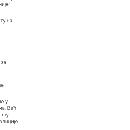
ије“,
ту на
 за
це
но у
ма. Већ
тву.
олиције.