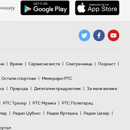
кацију
|
|
|
|
|
ни
Време
Сервисне вести
Сматрачница
Подкаст
|
Остали спортови
Меморијал РТС
|
|
|
ка
Природа
Дигитални предузетник
За мале велике
|
|
|
РТС Трезор
РТС Музика
РТС Полетарац
|
|
|
|
лер
Радио Џубокс
Радио Вртешка
Радио Џезер
ортал