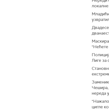
Нереди с
локалне 
Младићи
узвратил
Двадесет
дванаест
Маскиран
"Нећете 
Полициј
Лиге за 
Становни
екстремн
Заменик
Чешира, 
нереда у
"Нажало
цигле ко