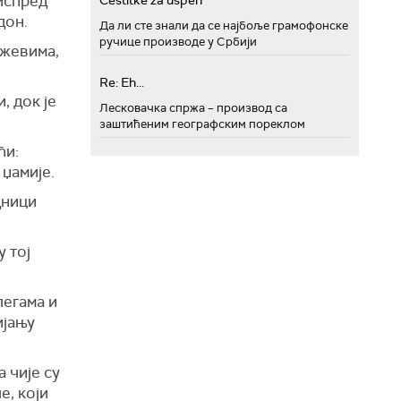
 испред
Cestitke za uspeh
дон.
Да ли сте знали да се најбоље грамофонске
ручице производе у Србији
ожевима,
Re: Eh...
, док је
Лесковачка спржа – производ са
заштићеним географским пореклом
ћи:
 џамије.
дници
 тој
легама и
ијању
 чије су
е, који