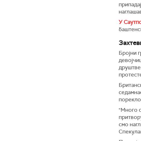
припадај
наглашав
У Саутп
баштенс
Захтев
Бројни г
девојчиц
друштвен
протесте
Британск
седамна
порекло
"Много с
притвору
смо наг
Спекулац