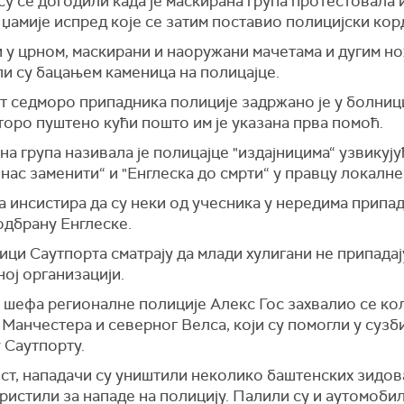
у се догодили када је маскирана група протестовала
џамије испред које се затим поставио полицијски кор
 у црном, маскирани и наоружани мачетама и дугим н
и су бацањем каменица на полицајце.
 седморо припадника полиције задржано је у болници
оро пуштено кући пошто им је указана прва помоћ.
а група називала је полицајце "издајницима“ узвикују
нас заменити“ и "Енглеска до смрти“ у правцу локалне
а инсистира да су неки од учесника у нередима припа
одбрану Енглеске.
ци Саутпорта сматрају да млади хулигани не припадају
ој организацији.
 шефа регионалне полиције Алекс Гос захвалио се ко
Манчестера и северног Велса, који су помогли у сузб
 Саутпорту.
ст, нападачи су уништили неколико баштенских зидова
ристили за нападе на полицију. Палили су и аутомобил