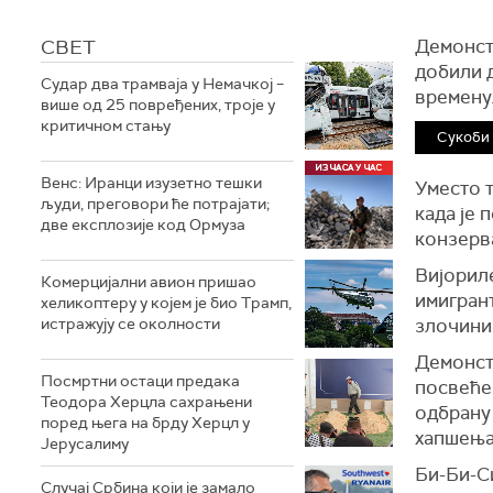
СВЕТ
Демонстр
добили 
Судар два трамваја у Немачкој –
времену
више од 25 повређених, троје у
критичном стању
Сукоби 
Венс: Иранци изузетно тешки
Уместо т
људи, преговори ће потрајати;
када је 
две експлозије код Ормуза
конзерва
Вијориле
Комерцијални авион пришао
имигрант
хеликоптеру у којем је био Трамп,
истражују се околности
злочини
Демонстр
Посмртни остаци предака
посвеће
Теодора Херцла сахрањени
одбрану 
поред њега на брду Херцл у
хапшења
Јерусалиму
Би-Би-С
Случај Србина који је замало