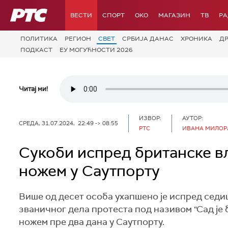
РТС
ВЕСТИ
СПОРТ
OKO
МАГАЗИН
ТВ
Р
ПОЛИТИКА
РЕГИОН
СВЕТ
СРБИЈА ДАНАС
ХРОНИКА
Д
ПОДКАСТ
ЕУ МОГУЋНОСТИ 2026
Читај ми!
ИЗВОР:
АУТОР:
СРЕДА, 31.07.2024, 22:49 -> 08:55
РТС
ИВАНА МИЛОР
Сукоби испред британске вл
ножем у Саутпорту
Више од десет особа ухапшено је испред седи
званичног дела протеста под називом "Сад је б
ножем пре два дана у Саутпорту.