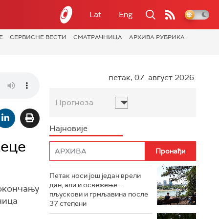
Lat
Eng
Е
СЕРВИСНЕ ВЕСТИ
СМАТРАЧНИЦА
АРХИВА РУБРИКА
петак, 07. август 2026.
Прогноза
Најновије
деце
Петак носи још један врели
дан, али и освежење –
 окончању
пљускови и грмљавина после
чица
37 степени