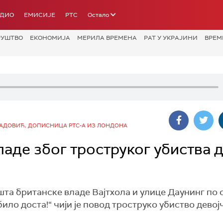
АДИО
ЕМИСИЈЕ
РТС
Остало
РУШТВО
ЕКОНОМИЈА
МЕРИЛА ВРЕМЕНА
РАТ У УКРАЈИНИ
ВРЕМ
АДОВИЋ, ДОПИСНИЦА РТС-А ИЗ ЛОНДОНА
аде због троструког убиства 
шта британске владе Вајтхола и улице Даунинг по
ило доста!“ чији је повод троструко убиство девој