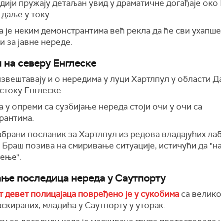
дији пружају детаљан увид у драматичне догађаје око 
и даље у току.
 је неким демонстрантима већ рекла да ће сви ухапш
 за јавне нереде.
 на северу Енглеске
звештавају и о нередима у луци Хартлпул у области Д
стоку Енглеске.
 у опреми са сузбијање нереда стоји очи у очи са
рантима.
брани посланик за Хартлпул из редова владајућих ла
 Браш позива на смиривање ситуације, истичући да "
ење".
ње последица нереда у Саутпорту
т девет полицајаца повређено је у сукобима
са велико
скираних, младића у Саутпорту у уторак.