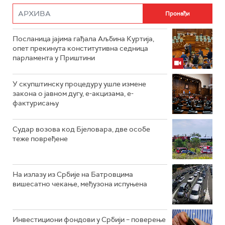
Посланица јајима гађала Аљбина Куртија,
опет прекинута конститутивна седница
парламента у Приштини
У скупштинску процедуру ушле измене
закона о јавном дугу, е-акцизама, е-
фактурисању
Судар возова код Бјеловара, две особе
теже повређене
На излазу из Србије на Батровцима
вишесатно чекање, међузона испуњена
Инвестициони фондови у Србији – поверење