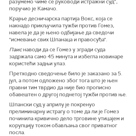
разумемо чиме се руководи истражни суд“,
поручио је Камачо.
Крајње десничарска партија Вокс, која се
накнадо прикључила тужби против Гомез,
навела је да је њено одбијање да сведочи
"исмевање свих Шпанаца и правосуђа".
Паис
наводи да се Гомез у згради суда
задржала само 45 минута и избегла новинаре
користећи задњи улаз.
Претходно сведочење било је заказано за 5.
јул, а потом одложено због тога што је њен
правни тим тврдио да није био прописно
обавештен о другој поднетој тужби против ње.
Шпански суд у априлу је покренуо
прелиминарну истрагу о томе да ли је Гомез
починила кривично дело трговине утицајем и
корупцију током обављања свог приватног
посла.