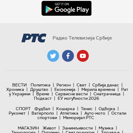
Радио Телевизија Србије
|
|
|
|
ВЕСТИ
Политика
Регион
Свет
Србија данас
|
|
|
|
Хроника
Друштво
Економија
Мерила времена
Рат
|
|
|
|
у Украјини
Време
Сервисне вести
Сматрачница
|
Подкаст
ЕУ могућности 2026
|
|
|
|
СПОРТ
Фудбал
Кошарка
Тенис
Одбојка
|
|
|
|
Рукомет
Ватерполо
Атлетика
Ауто-мото
Остали
|
спортови
Меморијал РТС
|
|
|
МАГАЗИН
Живот
Занимљивости
Музика
|
|
|
|
Технологијa
Путујемо
Свет познатих
Здравље