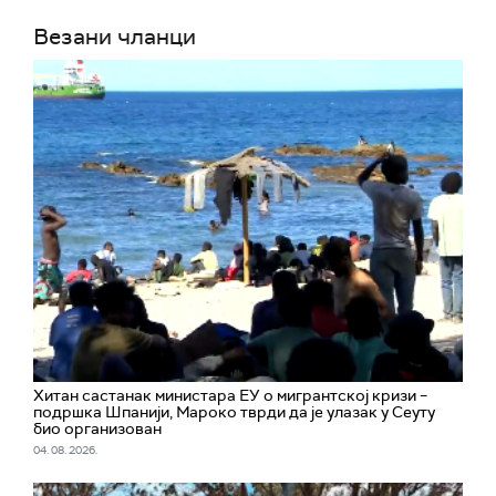
Везани чланци
Хитан састанак министара ЕУ о мигрантској кризи –
подршка Шпанији, Мароко тврди да је улазак у Сеуту
био организован
04. 08. 2026.