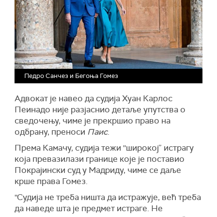
Педро Санчез и Бегоња Гомез
Адвокат је навео да судија Хуан Карлос
Пеинадо није разјаснио детаље упутства о
сведочењу, чиме је прекршио право на
одбрану, преноси
Паис
.
Према Камачу, судија тежи ''широкој” истрагу
која превазилази границе које је поставио
Покрајински суд у Мадриду, чиме се даље
крше права Гомез.
''Судија не треба ништа да истражује, већ треба
да наведе шта је предмет истраге. Не