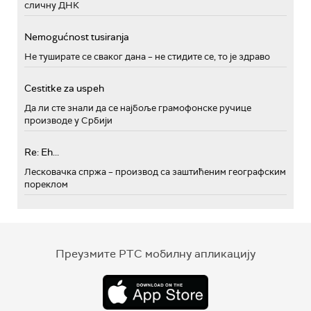
сличну ДНК
Nemogućnost tusiranja
Не туширате се сваког дана – не стидите се, то је здраво
Cestitke za uspeh
Да ли сте знали да се најбоље грамофонске ручице
производе у Србији
Re: Eh...
Лесковачка спржа – производ са заштићеним географским
пореклом
Преузмите РТС мобилну апликацију