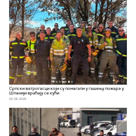
Српски ватрогасци који су помагали у гашењу пожара у
Шпанији враћају се кући
03. 08. 2026.