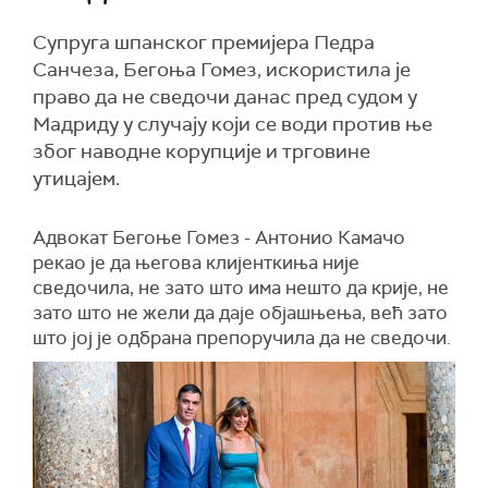
Супруга шпанског премијера Педра
Санчеза, Бегоња Гомез, искористила је
право да не сведочи данас пред судом у
Мадриду у случају који се води против ње
због наводне корупције и трговине
утицајем.
Адвокат Бегоње Гомез - Антонио Камачо
рекао је да његова клијенткиња није
сведочила, не зато што има нешто да крије, не
зато што не жели да даје објашњења, већ зато
што јој је одбрана препоручила да не сведочи.