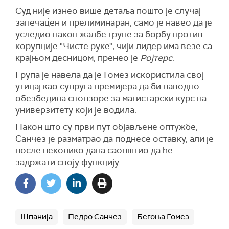
Суд није изнео више детаља пошто је случај
запечац́ен и прелиминаран, само је навео да је
уследио након жалбе групе за борбу против
корупције "Чисте руке", чији лидер има везе са
крајњом десницом, пренео је
Ројтерс
.
Група је навела да је Гомез искористила свој
утицај као супруга премијера да би наводно
обезбедила спонзоре за магистарски курс на
универзитету који је водила.
Након што су први пут објављене оптужбе,
Санчез је разматрао да поднесе оставку, али је
после неколико дана саопштио да ће
задржати своју функцију.
Шпанија
Педро Санчез
Бегоња Гомез