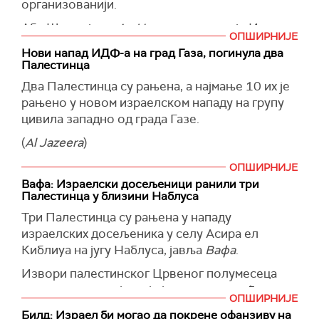
организованији.
Абу Шахин је за
Ал Џазиру
рекао да је Израел
ОПШИРНИЈЕ
користио "максималну силу" на Западној
Нови напад ИДФ-а на град Газа, погинула два
обали, укључујући и ангажовање борбених
Палестинца
авиона, али да је израелска војска била
Два Палестинца су рањена, а најмање 10 их је
приморана да смањи копнене нападе због
рањено у новом израелском нападу на групу
"ефикаснијих метода отпора са којима се
цивила западно од града Газе.
суочавала".
(
Al Jazeera
)
Представник Исламског џихада је оптужио
САД да води рат у Гази и критиковао
ОПШИРНИЈЕ
Вашингтон јер, како је навео, покушава да
Вафа: Израелски досељеници ранили три
Палестинца у близини Наблуса
"умањи тежину злочина које чини Израел".
Три Палестинца су рањена у нападу
(
Al Jazeera
)
израелских досељеника у селу Асира ел
Киблиyа на југу Наблуса, јавља
Вафа
.
Извори палестинског Црвеног полумесеца
казали су агенцији да је један од повређених
ОПШИРНИЈЕ
тешко претучен, док су друга двојица
Билд: Израел би могао да покрене офанзиву на