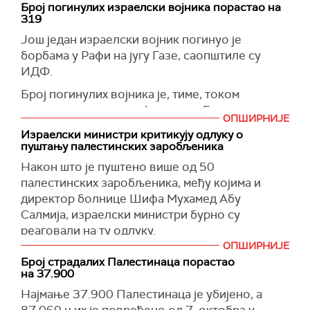
Број погинулих израелски војника порастао на
ултраортодоксне заједнице.
319
Врховни суд Израела једногласно је прошлог
Још један израелски војник погинуо је
месеца одлучио да војска мора започети
борбама у Рафи на југу Газе, саопштиле су
регрутацију ултраортодоксних Јевреја за
ИДФ.
војну службу.
Број погинулих војника је, тиме, током
Према дугогодишњим договорима, мушкарци
изралеске копнене офанзиве у Гази порастао
ОПШИРНИЈЕ
из ултраортодоксне заједнице били су
на 319.
Израелски министри критикују одлуку о
изузети од мобилизације из верских разлога.
пуштању палестинских заробљеника
(Times of Israel)
(Guardian)
Након што је пуштено више од 50
палестинских заробљеника, међу којима и
директор болнице Шифа Мухамед Абу
Салмија, израелски министри бурно су
реаговали на ту одлуку.
ОПШИРНИЈЕ
Канцеларија Бенјамина Нетанјахуа саопштила
Број страдалих Палестинаца порастао
је да је израелски премијер наредио хитну
на 37.900
истрагу, напомињући да је одлука о пуштању
Најмање 37.900 Палестинаца је убијено, а
уследила након саслушања заробљеника у