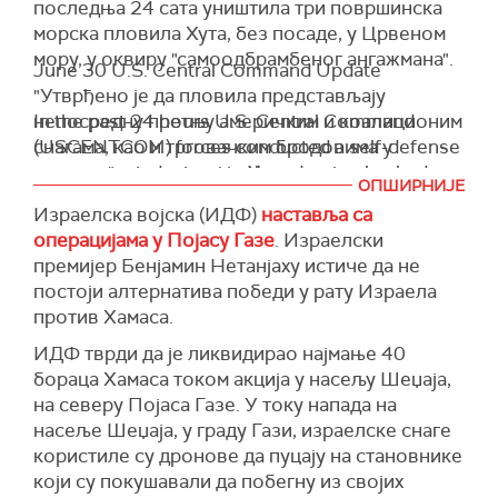
последња 24 сата уништила три површинска
морска пловила Хутa, без посаде, у Црвеном
мору, у оквиру "самоодбрамбеног ангажмана".
June 30 U.S. Central Command Update
"Утврђено је да пловила представљају
непосредну претњу америчким и коалиционим
In the past 24 hours U.S. Central Command
снагама, као и трговачким бродовима у
(USCENTCOM) forces conducted a self-defense
региону", саопштила је Централна команда
engagement, destroying three Iranian-backed
ОПШИРНИЈЕ
САД.
Houthi uncrewed surface vessels (USVs) in the
Израелска војска (ИДФ)
наставља са
Red Sea.
(Reuters)
операцијама у Појасу Газе
. Израелски
премијер Бенјамин Нетанјаху истиче да не
It was determined the USVs presented an
постоји алтернатива победи у рату Израела
imminent threat…
pic.twitter.com/GJN7jhmbdk
против Хамаса.
— U.S. Central Command (@CENTCOM)
June 30, 2024
ИДФ тврди да је ликвидирао најмање 40
бораца Хамаса током акција у насељу Шеџаја,
на северу Појаса Газе. У току напада на
насеље Шеџаја, у граду Гази, израелске снаге
користиле су дронове да пуцају на становнике
који су покушавали да побегну из својих