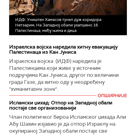
ИДФ: Уништен Хамасов тунел дуж коридора
Нетзарим; На Западној обали ухапшено 16
Палестинаца, међу њима и деца
Израелска војска наредила хитну евакуацију
Палестинаца из Кан Јуниса
Израелска војска (ИДФ) наредила је
Палестинцима који живе у источним
подручјима Кан Јуниса, другог по величини
града Газе, да хитно оду у неодређену
"хуманитарну зону".
ОПШИРНИЈЕ
(
Al Jazeera
)
Исламски џихад: Отпор на Западној обали
постаје све организованији
Члан политичког бироа Исламског џихада Али
Абу Шахин изјавио је да отпор Израелу на
окупираној Западној обали постаје све