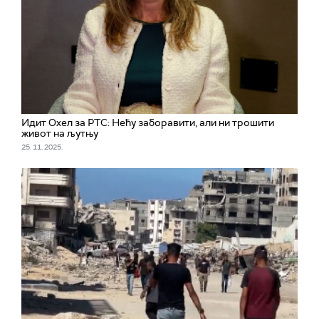
Идит Охел за РТС: Нећу заборавити, али ни трошити
живот на љутњу
25. 11. 2025.