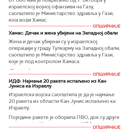
87.060 њих је повређено од 7. октобра у
Вишем суду.
израелској војној офанзиви на Газу,
Министар крајње деснице Бен Гвир навео је
саопштило је Министарство здравља у Гази,
да је реч о "безбедносно непромишљеној
која води Хамас.
одлуци", док је бивши министар ратног
ОПШИРНИЈЕ
(Reuters)
кабинета Бени Ганц оценио да је у питању
Хамас: ​​Дечак и жена убијени на Западној обали
морална грешка Владе.
Жена и дечак убијени су у израелској
операцији у граду Тулкарму на Западној обали,
Бивши израелски премијер Јаир Лапид,
саопштило је Министарство здравља у Гази,
такође, критиковао је пуштање заробљеника,
које је под контролом Хамаса.
истакавши да штети безбедности Израелаца.
(Reuters)
Израелска затворска служба, која је под
ОПШИРНИЈЕ
надлежношћу министра Бен Гвира, у
ИДФ: Најмање 20 ракета испаљено из Кан
међувремену, навела је да није одговорна за
Јуниса ка Израелу
пуштање директора болнице Шифа.
Израелска војска саопштила је да је најмање
Безбедносна агенција Шин Бет претходно
20 ракета из области Кан Јунис испаљено ка
оптужила је Гвира за пуштање палестинских
Израелу.
заробљеника.
Поједине ракете је оборила ПВО, док су друге
Директор болнице Шифа Мухамед Абу
погодиле југ Израела, наводи ИДФ.
ОПШИРНИЈЕ