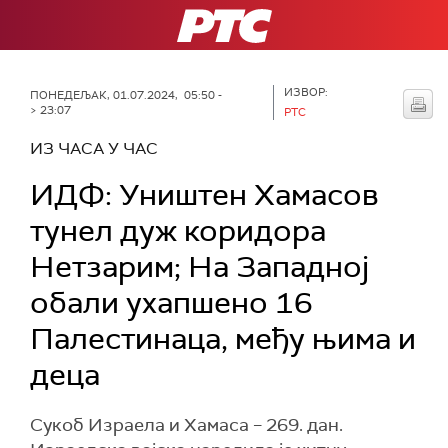
РТС
ИЗВОР:
ПОНЕДЕЉАК, 01.07.2024, 05:50 -
> 23:07
РТС
ИЗ ЧАСА У ЧАС
ИДФ: Уништен Хамасов
тунел дуж коридора
Нетзарим; На Западној
обали ухапшено 16
Палестинаца, међу њима и
деца
Сукоб Израела и Хамаса – 269. дан.