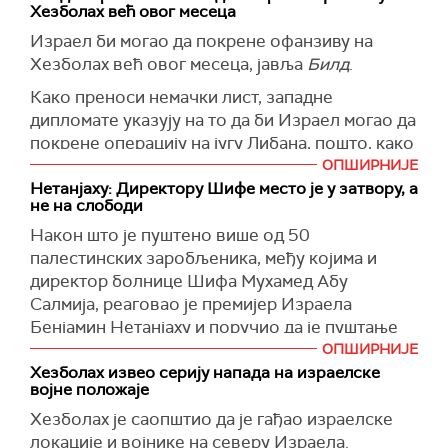
повређена каменовањем.
Хезболах већ овог месеца
(
WAFA
)
Израел би могао да покрене офанзиву на
Хезболах већ овог месеца, јавља
Билд
.
Како преноси немачки лист, западне
дипломате указују на то да би Израел могао да
покрене операцију на југу Либана, пошто, како
се наводи,
ОПШИРНИЈЕ
Нетанјаху: Директору Шифе место је у затвору, а
"Хезболах не престаје са нападима на Израел".
не на слободи
"Израелска војска се припрема за екстремни
Након што је пуштено више од 50
сценарио, а одређено је и време могуће
палестинских заробљеника, међу којима и
офанзиве", наводи се у тексту.
директор болнице Шифа Мухамед Абу
Немачка је због тога, истиче
Билд
, наложила
Салмија, реаговао је премијер Израела
својим држављанима да напусте Либан.
Бенјамин Нетанјаху и поручио да је пуштање
Абу Салмије из притвора "озбиљна грешка и
ОПШИРНИЈЕ
(
Танјуг
)
етички промашај".
Хезболах извео серију напада на израелске
војне положаје
"Овом човеку, под чијом су одговорношћу
Хезболах је саопштио да је гађао израелске
држани и убијени наши таоци је место у
локације и војнике на северу Израела.