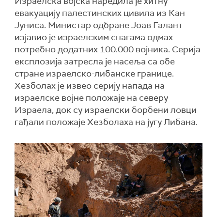
Израелска војска наредила је хитну
евакуацију палестинских цивила из Кан
Јуниса. Министар одбране Јоав Галант
изјавио је израелским снагама одмах
потребно додатних 100.000 војника. Серија
експлозија затресла је насеља са обе
стране израелско-либанске границе.
Хезболах је извео серију напада на
израелске војне положаје на северу
Израела, док су израелски борбени ловци
гађали положаје Хезболаха на југу Либана.