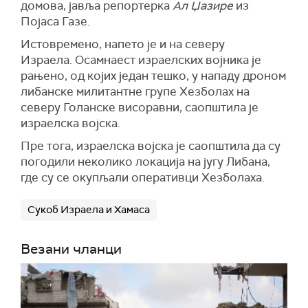
домова, јавља репортерка
Ал Џазире
из
Појаса Газе.
Истовремено, напето је и на северу
Израела. Осамнаест израелских војника је
рањено, од којих један тешко, у нападу дроном
либанске милитантне групе Хезболах на
северу Голанске висоравни, саопштила је
израелска војска.
Пре тога, израелска војска је саопштила да су
погодили неколико локација на југу Либана,
где су се окупљали оперативци Хезболаха.
Сукоб Израела и Хамаса
Везани чланци