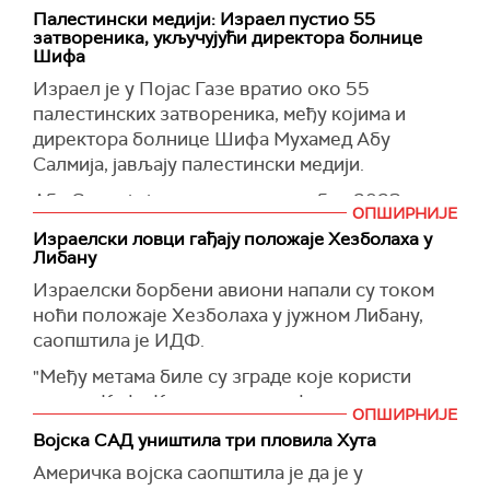
Салмија, говорећи из болнице Насер у Кан
(Times of Israel)
Палестински медији: Израел пустио 55
Јунису по пуштању, навео је да палестински
затвореника, укључујући директора болнице
заробљеници пате, те да умиру због насиља
Шифа
над њима у притвору, као и да је изненађен
Израел је у Појас Газе вратио око 55
што што чланови израелске владе не знају за
палестинских затвореника, међу којима и
одлуку.
директора болнице Шифа Мухамед Абу
Салмија, јављају палестински медији.
Израелски лист
Хаарец
преноси да министар
одбране Јоав Галант није знао да ће
Абу Салмија је ухапшен у новембру 2023.
палестински заробљеници бити пуштени,
ОПШИРНИЈЕ
године, под сумњом да је дозволио Хамасу да
Израелски ловци гађају положаје Хезболаха у
према изворима који су блиски министру.
користи болницу као оперативни центар.
Либану
(Guardin)
(Times of Israel)
Израелски борбени авиони напали су током
ноћи положаје Хезболаха у јужном Либану,
саопштила је ИДФ.
"Међу метама биле су зграде које користи
група у Кафр Кили и друга инфраструктура у
ОПШИРНИЈЕ
Хули, Бијади и Раб ел Талатину", наводи
Војска САД уништила три пловила Хута
израелска војска.
Америчка војска саопштила је да је у
(Times of Israel)