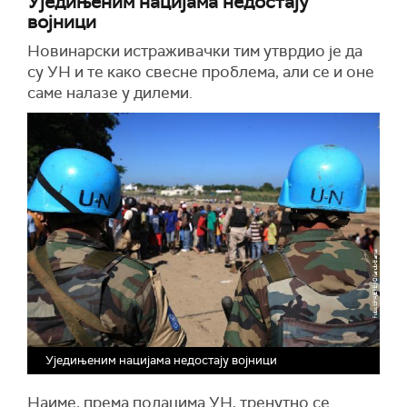
Уједињеним нацијама недостају
војници
Новинарски истраживачки тим утврдио је да
су УН и те како свесне проблема, али се и оне
саме налазе у дилеми.
Уједињеним нацијама недостају војници
Наиме, према подацима УН, тренутно се