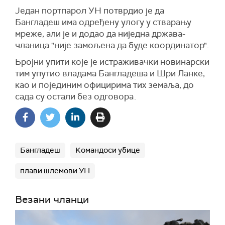
Један портпарол УН потврдио је да
Бангладеш има одређену улогу у стварању
мреже, али је и додао да ниједна држава-
чланица "није замољена да буде координатор".
Бројни упити које је истраживачки новинарски
тим упутио владама Бангладеша и Шри Ланке,
као и појединим официрима тих земаља, до
сада су остали без одговора
.
Бангладеш
Kомандоси убице
плави шлемови УН
Везани чланци