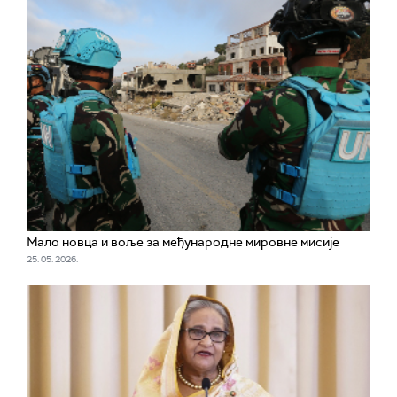
Мало новца и воље за међународне мировне мисије
25. 05. 2026.