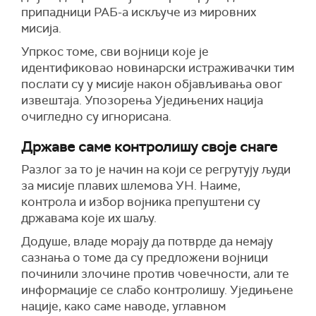
припадници РАБ-а искључе из мировних
мисија.
Упркос томе, сви војници које је
идентификовао новинарски истраживачки тим
послати су у мисије након објављивања овог
извештаја. Упозорења Уједињених нација
очигледно су игнорисана.
Државе саме контролишу своје снаге
Разлог за то је начин на који се регрутују људи
за мисије плавих шлемова УН. Наиме,
контрола и избор војника препуштени су
државама које их шаљу.
Додуше, владе морају да потврде да немају
сазнања о томе да су предложени војници
починили злочине против човечности, али те
информације се слабо контролишу. Уједињене
нације, како саме наводе, углавном