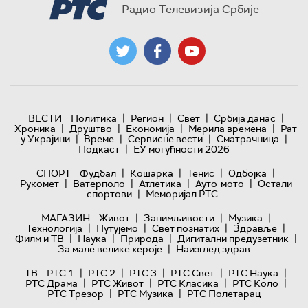
Радио Телевизија Србије
|
|
|
|
ВЕСТИ
Политика
Регион
Свет
Србија данас
|
|
|
|
Хроника
Друштво
Економија
Мерила времена
Рат
|
|
|
|
у Украјини
Време
Сервисне вести
Сматрачница
|
Подкаст
ЕУ могућности 2026
|
|
|
|
СПОРТ
Фудбал
Кошарка
Тенис
Одбојка
|
|
|
|
Рукомет
Ватерполо
Атлетика
Ауто-мото
Остали
|
спортови
Меморијал РТС
|
|
|
МАГАЗИН
Живот
Занимљивости
Музика
|
|
|
|
Технологијa
Путујемо
Свет познатих
Здравље
|
|
|
|
Филм и ТВ
Наука
Природа
Дигитални предузетник
|
За мале велике хероје
Наизглед здрав
|
|
|
|
|
ТВ
РТС 1
РТС 2
РТС 3
РТС Свет
РТС Наука
|
|
|
|
РТС Драма
РТС Живот
РТС Класика
РТС Коло
|
|
РТС Трезор
РТС Музика
РТС Полетарац