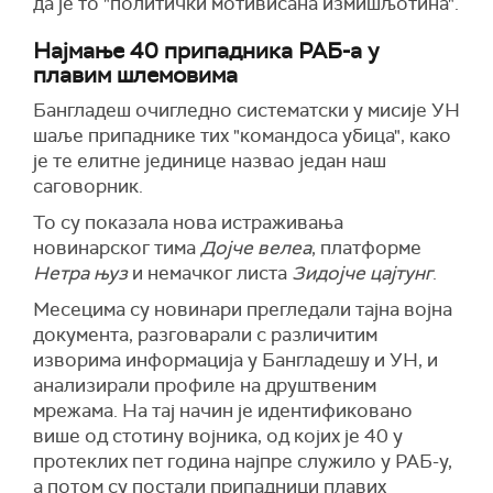
да је то "политички мотивисана измишљотина".
Најмање 40 припадника РАБ-а у
плавим шлемовима
Бангладеш очигледно систематски у мисије УН
шаље припаднике тих "командоса убица", како
је те елитне јединице назвао један наш
саговорник.
То су показала нова истраживања
новинарског тима
Дојче велеа
, платформе
Нетра њуз
и немачког листа
Зидојче цајтунг
.
Месецима су новинари прегледали тајна војна
документа, разговарали с различитим
изворима информација у Бангладешу и УН, и
анализирали профиле на друштвеним
мрежама. На тај начин је идентификовано
више од стотину војника, од којих је 40 у
протеклих пет година најпре служило у РАБ-у,
а потом су постали припадници плавих