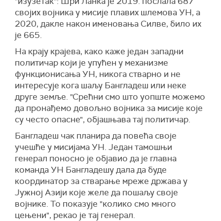
"изузетак": Шри Ланка је 2019. послала 687
својих војника у мисије плавих шлемова УН, а
2020, дакле након именовања Силве, било их
је 665.
На крају крајева, како каже један западни
политичар који је упућен у механизме
функционисања УН, никога стварно и не
интересује кога шаљу Бангладеш или неке
друге земље. "Срећни смо што уопште можемо
да пронађемо довољно војника за мисије које
су често опасне", објашњава тај политичар.
Бангладеш чак планира да повећа своје
учешће у мисијама УН. Један тамошњи
генерал поносно је објавио да је главна
команда УН Бангладешу дала да буде
координатор за стварање мреже држава у
Јужној Азији које желе да пошаљу своје
војнике. То показује "колико смо много
цењени", рекао је тај генерал.