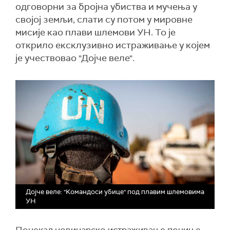
одговорни за бројна убиства и мучења у
својој земљи, слати су потом у мировне
мисије као плави шлемови УН. То је
открило ексклузивно истраживање у којем
је учествовао "Дојче веле".
Дојче веле: "Kомандоси убице" под плавим шлемовима
УН