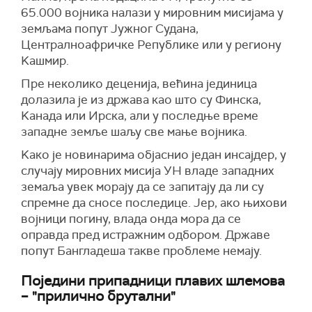
65.000 војника налази у мировним мисијама у
земљама попут Јужног Судана,
Централноафричке Републике или у региону
Kашмир.
Пре неколико деценија, већина јединица
долазила је из држава као што су Финска,
Kанада или Ирска, али у последње време
западне земље шаљу све мање војника.
Kако је новинарима објаснио један инсајдер, у
случају мировних мисија УН владе западних
земаља увек морају да се запитају да ли су
спремне да сносе последице. Јер, ако њихови
војници погину, влада онда мора да се
оправда пред истражним одбором. Државе
попут Бангладеша такве проблеме немају.
Поједини припадници плавих шлемова
– "прилично брутални"