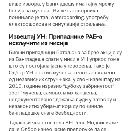
више извора, у Бангладешу има тајну мрежу
ћелија за мучење. Више саговорника
помињало је тзв. waterboarding, употребу
електрошокова и симулације стрељања.
Извештај УН: Припаднике РАБ-а
искључити из мисија
Бивши припадници Батаљона за брзе акције су
из Бангладеша слати у мисије УН упркос томе
што су постојала јасна упозорења. Тако је
Одбор УН против мучења, тело састављено
од независних стручњака, у свом извештају из
2019. године изразио "дубоку забринутост"
због "мучења, самовољних хапшења,
недокументованог држања људи у затвору и
незаконитих убијања" која су починиле
бангладешке снаге безбедности.
Тадашњи члан тог тела УН Јенс Модвиг каже
да је Одбор изнео јасне препоруке да се