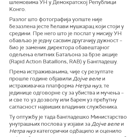
шлемовима УН у Демократској Републици
Kонго.
Разлог што фотографија уопште није
безазлена јесте ћелави мушкарац који стоји у
средини. Пре него што је послат у мисију УН
обављао је једну сасвим другачију дужност –
био је заменик директора обавештајног
одељења елитних Батаљона за брзе акције
(Rapid Action Bataillons, RAB) у Бангладешу.
Према истраживањима, чије су резултате
прошле године објавили
Дојче веле
и
истраживачка платформа
Нетра њуз
, те
јединице одговорне су за убиства и мучења –
и све то уз дозволу или барем уз прећутну
сагласност највиших владиних службеника.
Ту оптужбу је тада бангладешко Министарство
унутрашњих послова у изјави за
Дојче веле
и
Нетра њуз
категорички одбацило и оценило