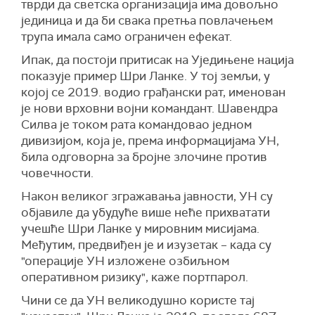
тврди да светска организација има довољно
јединица и да би свака претња повлачењем
трупа имала само ограничен ефекат.
Ипак, да постоји притисак на Уједињене нација
показује пример Шри Ланке. У тој земљи, у
којој се 2019. водио грађански рат, именован
је нови врховни војни командант. Шавендра
Силва је током рата командовао једном
дивизијом, која је, према информацијама УН,
била одговорна за бројне злочине против
човечности.
Након великог згражавања јавности, УН су
објавиле да убудуће више неће прихватати
учешће Шри Ланке у мировним мисијама.
Међутим, предвиђен је и изузетак – када су
"операције УН изложене озбиљном
оперативном ризику", каже портпарол.
Чини се да УН великодушно користе тај