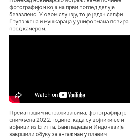
Понекад новинарско истраживање почиње
фотографијом која на први поглед делује
безазлено. У овом случају, то је један селфи.
Група жена и мушкараца у униформама позира
пред камером.
Према нашим истраживањима, фотографија је
снимљена 2022. године, када су војникиње и
војници из Египта, Бангладеша и Индонезије
завршили обуку за ангажман у плавим