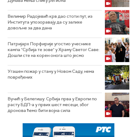
Дунава мења слику региона
Велимир Радојевић крв дао стоти пут, из
Института упозоравају да су залихе
довољне за два дана
Патријарх Порфирије угостио учеснике
кампа "Србија те зове" у Храму Светог Саве:
Дошли сте на корен онога што јесмо
Угашен пожар у стану у Новом Саду, нема
повређених
Вучић у Белегишу: Србија прва у Европи по
расту БДП-а у првих шест месеци, због
дронова ћемо бити војна сила