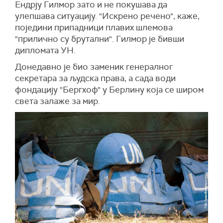
Ендрју Гилмор зато и не покушава да
улепшава ситуацију. "Искрено речено", каже,
поједини припадници плавих шлемова
"прилично су брутални". Гилмор је бивши
дипломата УН.
Донедавно је био заменик генералног
секретара за људска права, а сада води
фондацију "Бергхоф" у Берлину која се широм
света залаже за мир.