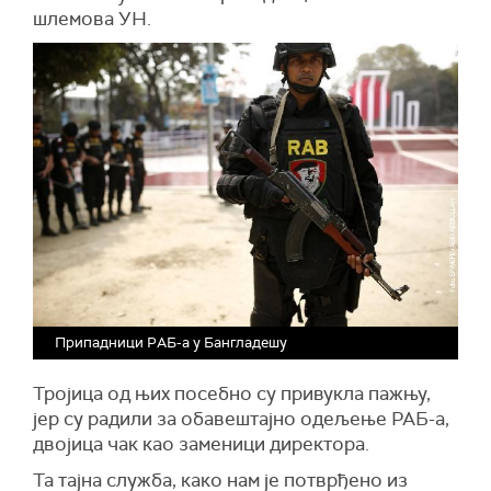
шлемова УН.
Припадници РАБ-а у Бангладешу
Тројица од њих посебно су привукла пажњу,
јер су радили за обавештајно одељење РАБ-а,
двојица чак као заменици директора.
Та тајна служба, како нам је потврђено из