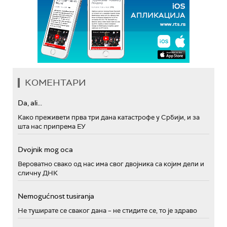
КОМЕНТАРИ
Da, ali...
Како преживети прва три дана катастрофе у Србији, и за
шта нас припрема ЕУ
Dvojnik mog oca
Вероватно свако од нас има свог двојника са којим дели и
сличну ДНК
Nemogućnost tusiranja
Не туширате се сваког дана – не стидите се, то је здраво