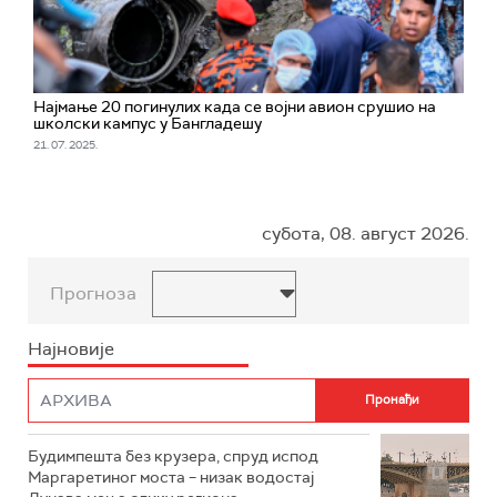
Најмање 20 погинулих када се војни авион срушио на
школски кампус у Бангладешу
21. 07. 2025.
субота, 08. август 2026.
Прогноза
Најновије
Будимпешта без крузера, спруд испод
Маргаретиног моста – низак водостај