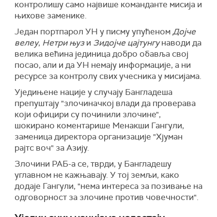
контролишу само највише команданте мисија и
њихове заменике.
Један портпарол УН у писму упућеном
Дојче
велеу
,
Нетри њуз
и
Зидојче цајтунгу
наводи да
велика већина јединица добро обавља свој
посао, али и да УН немају информације, а ни
ресурсе за контролу свих учесника у мисијама.
Уједињене нације у случају Бангладеша
препуштају "злочиначкој влади да проверава
који официри су починили злочине",
шокирано коментарише Менакши Гангули,
заменица директора организације "Хјуман
рајтс воч" за Азију.
Злочини РАБ-а се, тврди, у Бангладешу
углавном не кажњавају. У тој земљи, како
додаје Гангули, "нема интереса за позивање на
одговорност за злочине против човечности".