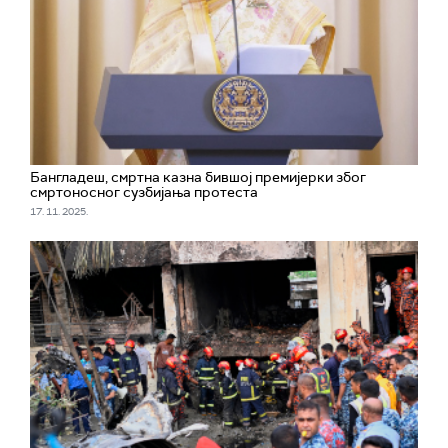
Бангладеш, смртна казна бившој премијерки због
смртоносног сузбијања протеста
17. 11. 2025.