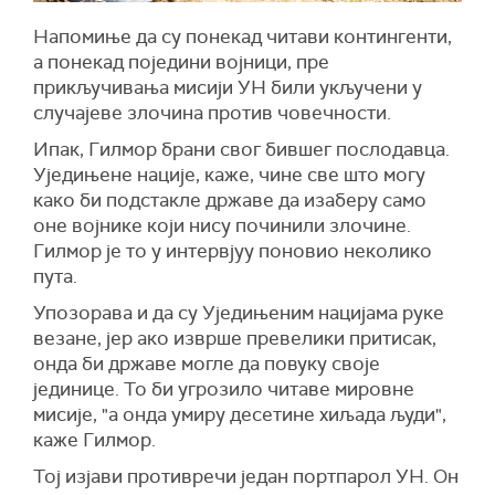
Напомиње да су понекад читави контингенти,
а понекад поједини војници, пре
прикључивања мисији УН били укључени у
случајеве злочина против човечности.
Ипак, Гилмор брани свог бившег послодавца.
Уједињене нације, каже, чине све што могу
како би подстакле државе да изаберу само
оне војнике који нису починили злочине.
Гилмор је то у интервјуу поновио неколико
пута.
Упозорава и да су Уједињеним нацијама руке
везане, јер ако изврше превелики притисак,
онда би државе могле да повуку своје
јединице. То би угрозило читаве мировне
мисије, "а онда умиру десетине хиљада људи",
каже Гилмор.
Тој изјави противречи један портпарол УН. Он