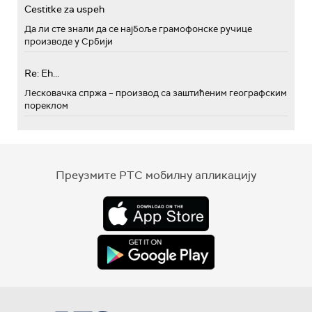
Cestitke za uspeh
Да ли сте знали да се најбоље грамофонске ручице
производе у Србији
Re: Eh...
Лесковачка спржа – производ са заштићеним географским
пореклом
Преузмите РТС мобилну апликацију