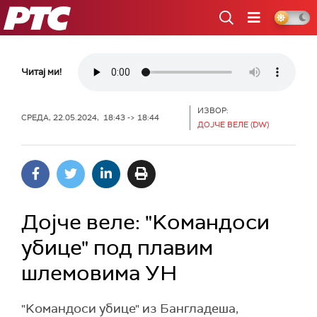
РТС
Читај ми!
ИЗВОР:
СРЕДА, 22.05.2024, 18:43 -> 18:44
ДОЈЧЕ ВЕЛЕ (DW)
Дојче веле: "Kомандоси
убице" под плавим
шлемовима УН
"Kомандоси убице" из Бангладеша,