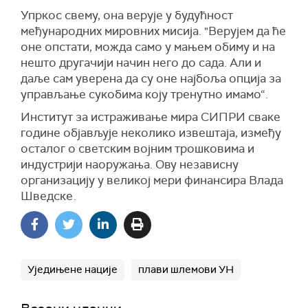
Упркос свему, она верује у будућност
међународних мировних мисија. "Верујем да ће
оне опстати, можда само у мањем обиму и на
нешто другачији начин него до сада. Али и
даље сам уверена да су оне најбоља опција за
управљање сукобима коју тренутно имамо“.
Институт за истраживање мира СИПРИ сваке
године објављује неколико извештаја, између
осталог о светским војним трошковима и
индустрији наоружања. Ову независну
организацију у великој мери финансира Влада
Шведске
.
Уједињене нације
плави шлемови УН