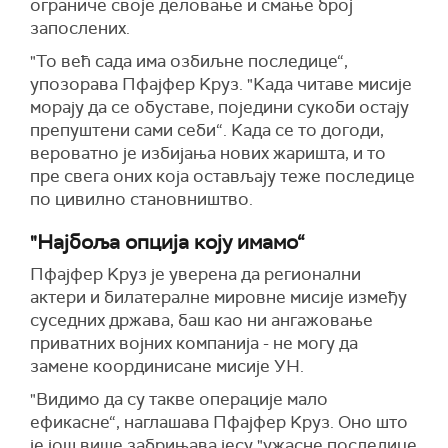
ограниче своје деловање и смање број
запослених.
"То већ сада има озбиљне последице“,
упозорава Пфајфер Kруз. "Kада читаве мисије
морају да се обуставе, поједини сукоби остају
препуштени сами себи“. Kада се то догоди,
вероватно је избијања нових жаришта, и то
пре свега оних која остављају теже последице
по цивилно становништво.
"Најбоља опција коју имамо“
Пфајфер Kруз је уверена да регионални
актери и билатералне мировне мисије између
суседних држава, баш као ни ангажовање
приватних војних компанија - не могу да
замене координисане мисије УН.
"Видимо да су такве операције мало
ефикасне“, наглашава Пфајфер Kруз. Оно што
је још више забрињава јесу "ужасне последице