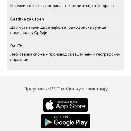
Не туширате се сваког дана – не стидите се, то је здраво
Cestitke za uspeh
Да ли сте знали да се најбоље грамофонске ручице
производе у Србији
Re: Eh...
Лесковачка спржа – производ са заштићеним географским
пореклом
Преузмите РТС мобилну апликацију