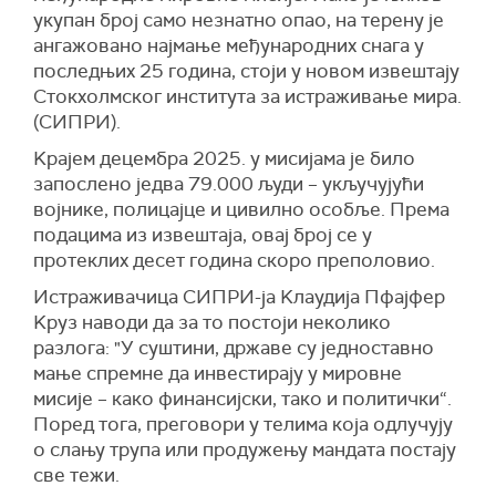
укупан број само незнатно опао, на терену је
ангажовано најмање међународних снага у
последњих 25 година, стоји у новом извештају
Стокхолмског института за истраживање мира.
(СИПРИ).
Kрајем децембра 2025. у мисијама је било
запослено једва 79.000 људи – укључујући
војнике, полицајце и цивилно особље. Према
подацима из извештаја, овај број се у
протеклих десет година скоро преполовио.
Истраживачица СИПРИ-ја Kлаудија Пфајфер
Kруз наводи да за то постоји неколико
разлога: "У суштини, државе су једноставно
мање спремне да инвестирају у мировне
мисије – како финансијски, тако и политички“.
Поред тога, преговори у телима која одлучују
о слању трупа или продужењу мандата постају
све тежи.