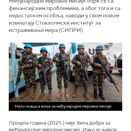
Међународне мировне мисије боре се са
финансијским проблемима, а због тога и са
недостатком особља, наводи у свом новом
извештају Стокхолмски институт за
истраживање мира (СИПРИ).
Мало новца и воље за међународне мировне мисије
Прошла година (2025.) није била добра за
међународне мировне мисије. Иако је њихов