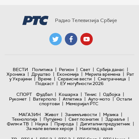
Радио Телевизија Србије
|
|
|
|
ВЕСТИ
Политика
Регион
Свет
Србија данас
|
|
|
|
Хроника
Друштво
Економија
Мерила времена
Рат
|
|
|
|
у Украјини
Време
Сервисне вести
Сматрачница
|
Подкаст
ЕУ могућности 2026
|
|
|
|
СПОРТ
Фудбал
Кошарка
Тенис
Одбојка
|
|
|
|
Рукомет
Ватерполо
Атлетика
Ауто-мото
Остали
|
спортови
Меморијал РТС
|
|
|
МАГАЗИН
Живот
Занимљивости
Музика
|
|
|
|
Технологијa
Путујемо
Свет познатих
Здравље
|
|
|
|
Филм и ТВ
Наука
Природа
Дигитални предузетник
|
За мале велике хероје
Наизглед здрав