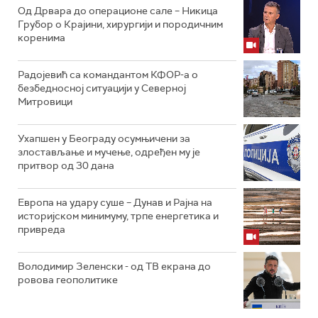
Од Дрвара до операционе сале – Никица
Грубор о Крајини, хирургији и породичним
коренима
Радојевић са командантом КФОР-а о
безбедносној ситуацији у Северној
Митровици
Ухапшен у Београду осумњичени за
злостављање и мучење, одређен му је
притвор од 30 дана
Европа на удару суше – Дунав и Рајна на
историјском минимуму, трпе енергетика и
привреда
Володимир Зеленски - од ТВ екрана до
ровова геополитике