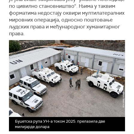
по цивилно становништво“. Њима у таквим
форматима недостају оквири мултилатералних
мировних операција, односно поштовање
људских права и међународног хуманитарног
права.
Буџетска рупа УН-а током 2025. прелазила две
милијарде долара