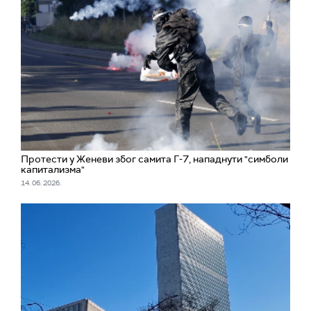
Протести у Женеви због самита Г-7, нападнути "симболи
капитализма"
14. 06. 2026.