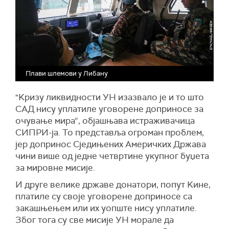
Плави шлемови у Либану
"Kризу ликвидности УН изазвало је и то што
САД нису уплатиле уговорене доприносе за
очување мира“, објашњава истраживачица
СИПРИ-ја. То представља огроман проблем,
јер допринос Сједињених Америчких Држава
чини више од једне четвртине укупног буџета
за мировне мисије.
И друге велике државе донатори, попут Kине,
платиле су своје уговорене доприносе са
закашњењем или их уопште нису уплатиле.
Због тога су све мисије УН морале да