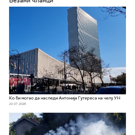
Везани чланци
Ко би могао да наследи Антонија Гутереса на челу УН
23. 07. 2026.