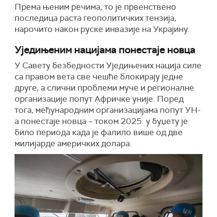
Према њеним речима, то је првенствено
последица раста геополитичких тензија,
нарочито након руске инвазије на Украјину.
Уједињеним нацијама понестаје новца
У Савету безбедности Уједињених нација силе
са правом вета све чешће блокирају једне
друге, а слични проблеми муче и регионалне
организације попут Афричке уније. Поред
тога, међународним организацијама попут УН-
а понестаје новца – током 2025. у буџету је
било периода када је фалило више од две
милијарде америчких долара.