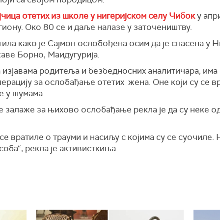
чица отетих из школе у ​​нигеријском селу Чибок
у апр
иону. Око 80 се и даље налазе у заточеништву.
тила како је Сајмон ослобођена осим да је спасена у 
жаве Борно, Маидугурија.
а изјавама родитеља и безбедносних аналитичара, има
перацију за ослобађање отетих жена. Оне који су се 
е у шумама.
се залаже за њихово ослобађање рекла је да су неке 
 се вратиле о трауми и насиљу с којима су се суочиле.
соба“, рекла је активисткиња.