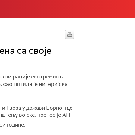
ена са своје
током рације екстремиста
е, саопштила је нигеријска
сти Гвоза у држави Борно, где
пштењу војске, пренео је АП.
ри године.