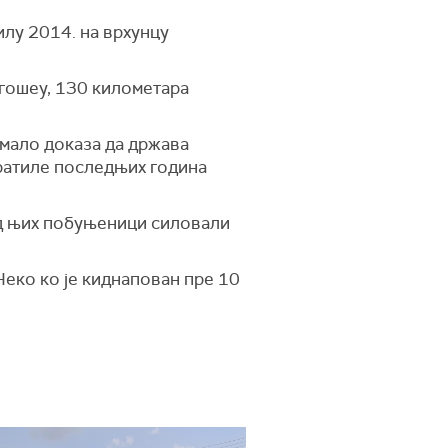
илу 2014. на врхунцу
Нгошеу, 130 километара
 мало доказа да држава
вратиле последњих година
од њих побуњеници силовали
 Неко ко је киднапован пре 10