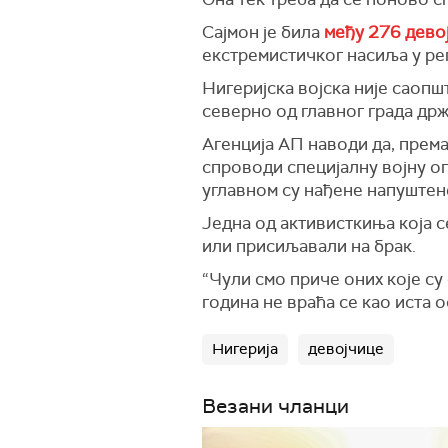
Сајмон је била
међу 276 девој
екстремистичког насиља у рег
Нигеријска војска није саопш
северно од главног града др
Агенција АП наводи да, прем
спроводи специјалну војну о
углавном су нађене напуштен
Једна од активисткиња која 
или присиљавали на брак.
“Чули смо приче оних које су
година не враћа се као иста о
Нигерија
девојчице
Везани чланци