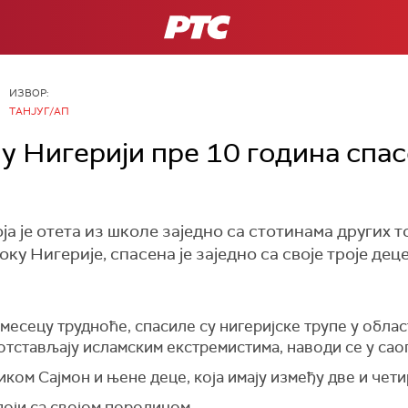
РТС
ИЗВОР:
TАНЈУГ/АП
у Нигерији пре 10 година спас
ја је отета из школе заједно са стотинама других 
ку Нигерије, спасена је заједно са своје троје дец
м месецу трудноће, спасиле су нигеријске трупе у обла
отстављају исламским екстремистима, наводи се у сао
ом Сајмон и њене деце, која имају између две и чети
поји са својом породицом.