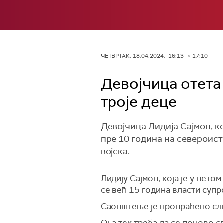
ЧЕТВРТАК, 18.04.2024, 16:13 -> 17:10
Девојчица отета 
троје деце
Девојчица Лидија Сајмон, ко
пре 10 година на североисто
војска.
Лидију Сајмон, која је у пето
се већ 15 година власти супр
Саопштење је пропраћено слик
Она тек треба да се поново с