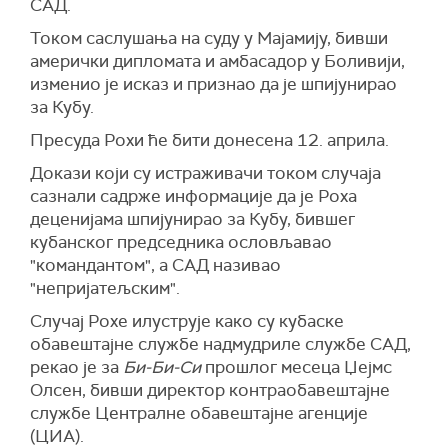
САД.
Током саслушања на суду у Мајамију, бивши
амерички дипломата и амбасадор у Боливији,
изменио је исказ и признао да је шпијунирао
за Кубу.
Пресуда Рохи ће бити донесена 12. априла.
Докази који су истраживачи током случаја
сазнали садрже информације да је Роха
деценијама шпијунирао за Кубу, бившег
кубанског председника ословљавао
"командантом", а САД називао
"непријатељским".
Случај Рохе илуструје како су кубаске
обавештајне службе надмудриле службе САД,
рекао је за
Би-Би-Си
прошлог месеца Џејмс
Олсен, бивши директор контраобавештајне
службе Централне обавештајне агенције
(ЦИА).