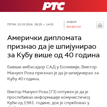
РТС
ИЗВОР:
ПЕТАК, 01.03.2024, 08:25 -> 14:02
БИ-БИ-СИ
Амерички дипломата
признао да је шпијунирао
за Кубу више од 40 година
Бивши амбасадор САД у Боливији, Виктор
Мануел Роха признао је да је шпијунирао за
Кубу 40 година.
Виктор Мануел Роха (73) оптужен је да је
прослеђивао информације комунистичкој
Куби од 1981. године, док је службовао у