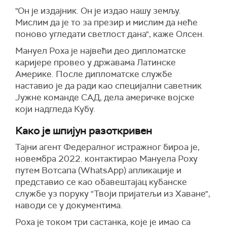
"Он је издајник. Он је издао нашу земљу.
Мислим да је то за презир и мислим да неће
поново угледати светлост дана", каже Олсен.
Мануел Роха је највећи део дипломатске
каријере провео у државама Латинске
Америке. После дипломатске службе
наставио је да ради као специјални саветник
Јужне команде САД, дела америчке војске
који надгледа Кубу.
Како је шпијун разоткривен
Тајни агент Федералног истражног бироа је,
новембра 2022. контактирао Мануела Роху
путем Вотсапа (WhatsApp) апликације и
представио се као обавештајац кубанске
службе уз поруку "Твоји пријатељи из Хаване",
наводи се у документима.
Роха је током три састанка, које је имао са