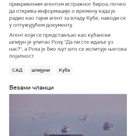
прикривеним агентом истражног бироа, почео
да открива информације о времену када је
радио као тајни агент за владу Кубе, наводи се
у оптужујућем документу.
Агент који се представљао као кубански
шпијун је упитао Роху "Да ли сте идаље уз
нас?", а Роха је био љут што се испитује његова
лојалност.
САД
шпијуни
Куба
Везани чланци