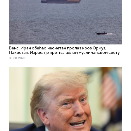
Венс: Иран обећао несметан пролаз кроз Ормуз;
Пакистан: Израел је претња целом муслиманском свету
08. 08. 2026.