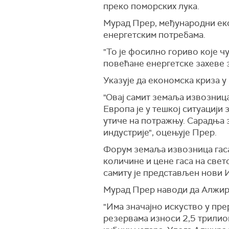
преко поморских лука.
Мурад Прер, међународни експ
енергетским потребама.
"То је фосилно гориво које ч
повећане енергетске захеве 
Указује да економска криза у
"Овај самит земаља извозница 
Европа је у тешкој ситуацији
утиче на потражњу. Сарадња 
индустрије", оцењује Прер.
Форум земаља извозница гаса
количине и цене гаса на свет
самиту је представљен нови И
Мурад Прер наводи да Алжир 
"Има значајно искуство у пре
резервама износи 2,5 трилио