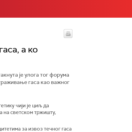
аса, а ко
кнута је улога тог форума
траживање гаса као важног
етику чији је циљ да
а на светском тржишту,
итетима за извоз течног гаса