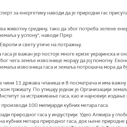
ерт за енергетику наводи да је природни гас присута
ува животну средину, тако да због потреба зелене ен
земаља у успону", наводи Прер.
 Европи и свету утиче на потражњу.
гаса је важан јер постоје многе кризе украјинска и он
 због чега земље извознице морају да јој помогну. Еко
земаља извозница гаса и земаља потрошача мора да б
 чини 11 држава чланица и 8 посматрача и има важну
ском тржишту. По утицају једнак је Организацији зема
нститут за истраживање гаса, као и најновије издање
производи 100 милијарди кубних метара гаса.
ради природног гаса у индустрији. Удео Алжира у гло
на кубних метара природног гаса, док њене природне