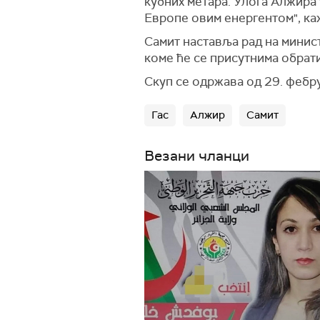
кубних метара. Улога Алжира 
Европе овим енергентом", ка
Самит наставља рад на минис
коме ће се присутнима обра
Скуп се одржава од 29. фебру
Гас
Алжир
Самит
Везани чланци