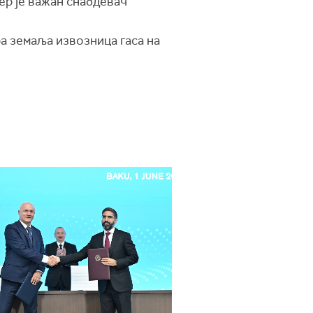
ер је важан снабдевач
ра земаља извозница гаса на