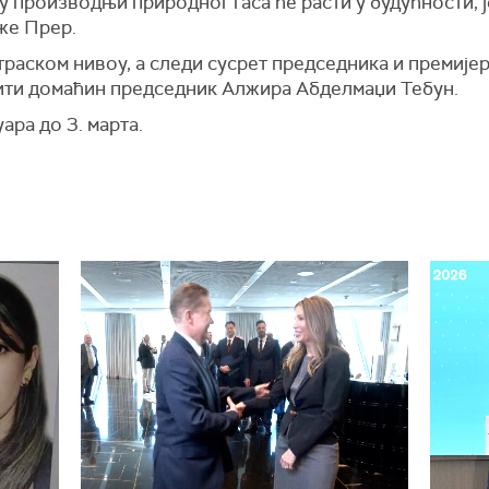
у производњи природног гаса ће расти у будућности, ј
же Прер.
траском нивоу, а следи сусрет председника и премије
тити домаћин председник Алжира Абделмаџи Тебун.
ара до 3. марта.