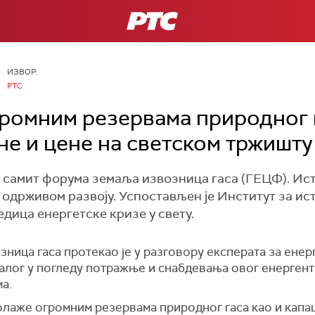
РТС
ИЗВОР:
РТС
ромним резервама природног г
не и цене на светском тржишту
 самит форума земаља извозница гаса (ГЕЦФ). Иста
 одрживом развоју. Успостављен је Институт за ис
дица енергетске кризе у свету.
ница гаса протекао је у разговору експерата за енерг
јалог у погледу потражње и снабдевања овог енергент
а.
лаже огромним резервама природног гаса као и капац