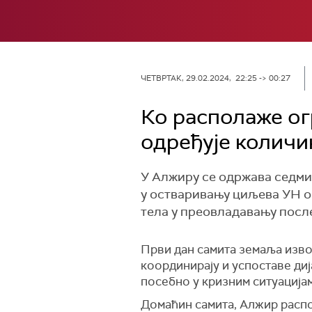
ЧЕТВРТАК, 29.02.2024, 22:25 -> 00:27
Ко располаже ог
одређује количи
У Алжиру се одржава седми
у остваривању циљева УН о
тела у преовладавању после
Први дан самита земаља извоз
координирају и успоставе ди
посебно у кризним ситуацијам
Домаћин самита, Алжир распо