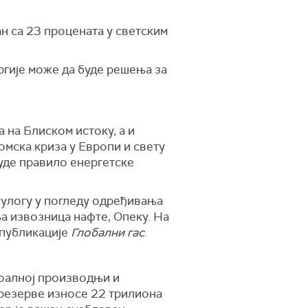
н са 23 процената у светским
ергије може да буде решења за
а на Блиском истоку, а и
номска криза у Европи и свету
уде правило енергетске
 улогу у погледу одређивања
ља извозница нафте, Опеку. На
 публикације
Глобални гас
.
боалној производњи и
 резерве износе 22 трилиона