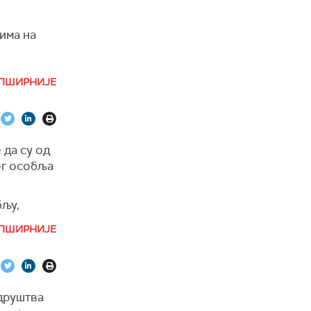
има на
 су
ПШИРНИЈЕ
 Либана
ант.
 да су од
ог особља
бљу,
ПШИРНИЈЕ
 друштва