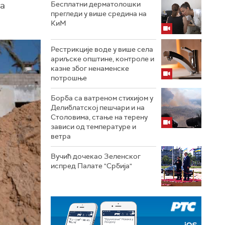
ца
Бесплатни дерматолошки
прегледи у више средина на
КиМ
Рестрикције воде у више села
ариљске општине, контроле и
казне због ненаменске
потрошње
Борба са ватреном стихијом у
Делиблатској пешчари и на
Столовима, стање на терену
зависи од температуре и
ветра
Вучић дочекао Зеленског
испред Палате "Србија"