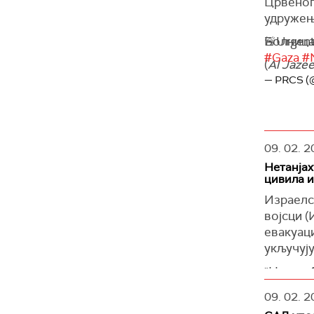
Црвеног 
удружењ
Болница
🚨Urgent
#Gaza
#
(
Al Jazee
— PRCS (
09. 02. 2
Нетанјах
цивила 
Израелск
војсци 
евакуаци
укључују
"Немогућ
ако чети
09. 02. 2
масовна