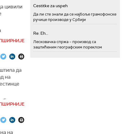
Cestitke za uspeh
да цивили
е
Да ли сте знали да се најбоље грамофонске
ручице производе у Србији
а
Re: Eh...
чи, како
ПШИРНИЈЕ
Лесковачка спржа – производ са
заштићеним географским пореклом
пштила да
ад на
лестинце
 обали,
ПШИРНИЈЕ
ричку и
на,
на на