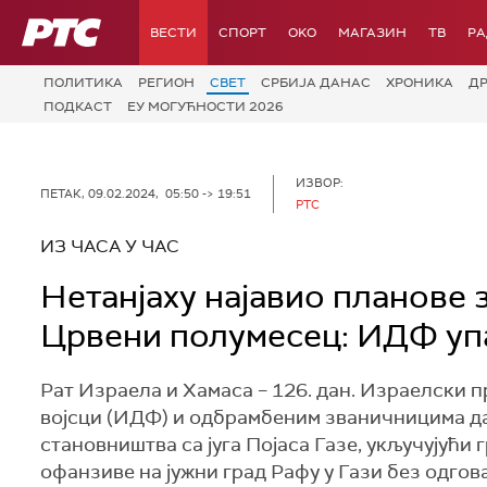
РТС
ВЕСТИ
СПОРТ
OKO
МАГАЗИН
ТВ
Р
ПОЛИТИКА
РЕГИОН
СВЕТ
СРБИЈА ДАНАС
ХРОНИКА
Д
ПОДКАСТ
ЕУ МОГУЋНОСТИ 2026
ИЗВОР:
ПЕТАК, 09.02.2024, 05:50 -> 19:51
РТС
ИЗ ЧАСА У ЧАС
Нетанјаху најавио планове 
Црвени полумесец: ИДФ упа
Рат Израела и Хамаса – 126. дан. Израелски п
војсци (ИДФ) и одбрамбеним званичницима да
становништва са југа Појаса Газе, укључујући
офанзиве на јужни град Рафу у Гази без одгов