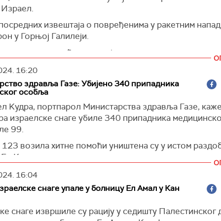
 Израел.
посредних извештаја о повређенима у ракетним напад
он у Горњој Галилеји.
еден касно синоћ уследио је неколико сати након што
О
у израелском нападу дроном у граду Набатију на југу
024.
16:20
два оперативца Хезболаха, међу којима и виши команд
ство здравља Газе: Убијено 340 припадника
 Israel
)
ског особља
л Kудра, портпарол Министарства здравља Газе, каже
бра израелске снаге убиле 340 припадника медицинск
ле 99.
 123 возила хитне помоћи уништена су у истом раздо
 Ел Kудра.
О
ra
)
024.
16:04
раелске снаге упале у болницу Ел Амал у Кан
ке снаге извршиле су рацију у седишту Палестинског