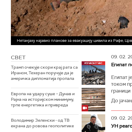
Нетанјаху најавио планове за евакуацију цивила из Рафе; Ц
09. 02. 2
СВЕТ
Египат п
Трамп очекује скори крај рата са
Ираном, Техеран поручује да је
Египат ј
америчка дипломатија пропала
током п
граници 
Европа на удару суше – Дунав и
Рајна на историјском минимуму,
До јача
трпе енергетика и привреда
израелск
пограни
09. 02. 2
Володимир Зеленски - од ТВ
У Рафи 
УН реаго
екрана до ровова геополитике
Египат с