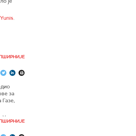
ло је
Yunis
.
ПШИРНИЈЕ
едио
ове за
 Газе,
у Хамаса
ПШИРНИЈЕ
но је да
вништва