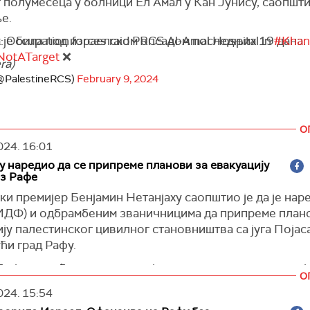
полумесеца у болници Ел Амал у Кан Јунису, саопшти
е.
 је била под израелском опсадом последњих 19 дана.
: Occupation forces raid PRCS Al-Amal Hospital in
#Khan
NotATarget
❌
ra)
@PalestineRCS)
February 9, 2024
О
024.
16:01
у наредио да се припреме планови за евакуацију
из Рафе
и премијер Бенјамин Нетанјаху саопштио је да је нар
(ИДФ) и одбрамбеним званичницима да припреме план
ју палестинског цивилног становништва са југа Појаса
ћи град Рафу.
е је постићи ратни циљ који се односи на елиминациј
О
ри батаљона Хамаса остану у Рафи. С друге стране, јас
024.
15:54
 операција у Рафи захтева евакуацију цивилног стано