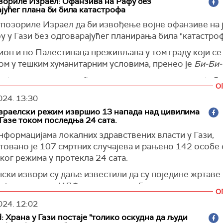
зориле Израел: Офанзива на Рафу без
где се воде борбе", наводи се у саопштењу.
јућег плана би била катастрофа
е да ће више од милион цивила, који се налазе у Рафи 
упозориле Израел да би извођење војне офанзиве на 
ћи да се евакуише пре него што ИДФ буде почео да дел
у у Гази без одговарајућег планирања била "катастроф
ион и по Палестинаца преживљава у том граду који се
не Америчке Државе су раније данас упозориле Израе
ом у тешким хуманитарним условима, пренео је
Би-Би
анзива на Рафу, без одговарајућег планирања, била
а је саопштила да неће подржати велике операције б
офа".
О
а тамошње избеглице. Саопштење је уследило неколи
024.
13:30
е је уследило неколико дана након што је Нетанјаху
о је израелски премијер Бенјамин Нетанјаху рекао да 
јсци речено да се припреми за операцију у Рафи.
зраелски режим извршио 13 напада над цивилима
а се припреми за операцију у Рафи.
 Газе током последња 24 сата.
 Israel
)
ник САД Џозеф Бајден је синоћ рекао, не помињући Ра
нформацијама локалних здравствених власти у Гази,
зраела у Појасу Газе биле "претеране".
товано је 107 смртних случајева и рањено 142 особе 
ог режима у протекла 24 сата.
ским ваздушним нападима на ту палестинску енклаву д
 најмање 15 особа, укључујући осам у Рафи, саопштил
ски извори су даље известили да су поједине жртаве
ици палестинског Министарства здравља Газе.
војених напада ИДФ-а и даље заробљени испод рушеви
О
.
није коментарисао ту информацију.
024.
12:02
е снаге намерно ометају приступ хитној помоћи и ек
уди у Рафи је расељена због борби из других делова 
d: Храна у Гази постаје "толико оскудна да људи