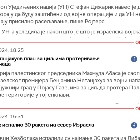
 из Газе у Синај.
ол Уједињених нација (УН) Стефан Дижарик навео је 
орају да буду заштићени од војне операције и да УН н
)
ају присилно расељавање, пише Ројтерс.
 УН-а уследила је након што је што је израелска војск
 припрему плана евакуације за избеглице из Рафе, уо
О
инвазије на град.
024.
18:25
)
танјахуов план за циљ има протеривање
наца
рија палестинског председника Махмуда Абаса je сао
аелског премијера Бенjамина Нетанјахуа за војни нап
јјужнији град у Појасу Газе, има за циљ да протера Па
е територије у тој енклави.
ларије, која врши делимичну самоуправу на Западној
О
но је да ће палестинско представништво сматрати аме
024.
16:31
ку администрацију одговорним за последице овог пла
 испалио 30 ракета на север Израела
и
Ројтерс
.
)
вци Хезболаха испалили су најмање 30 ракета из Либа