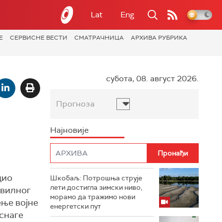
Lat
Eng
Е
СЕРВИСНЕ ВЕСТИ
СМАТРАЧНИЦА
АРХИВА РУБРИКА
субота, 08. август 2026.
Прогноза
Најновије
дио
Шкобаљ: Потрошња струје
лети достигла зимски ниво,
ивилног
морамо да тражимо нови
ење војне
енергетски пут
 снаге