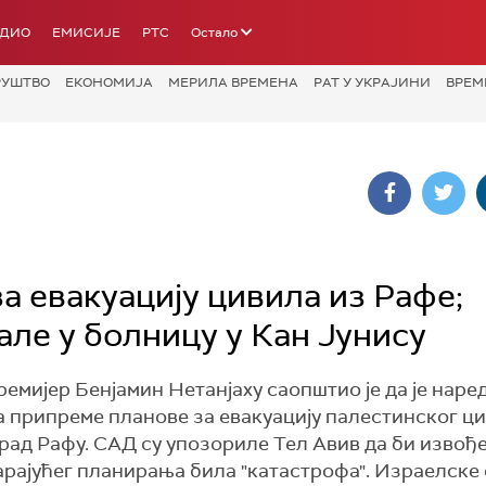
АДИО
ЕМИСИЈЕ
РТС
Остало
РУШТВО
ЕКОНОМИЈА
МЕРИЛА ВРЕМЕНА
РАТ У УКРАЈИНИ
ВРЕМ
за евакуацију цивила из Рафе;
ле у болницу у Кан Јунису
ремијер Бенјамин Нетанјаху саопштио је да је наре
 припреме планове за евакуацију палестинског ц
 град Рафу. САД су упозориле Тел Авив да би извођ
арајућег планирања била "катастрофа". Израелске