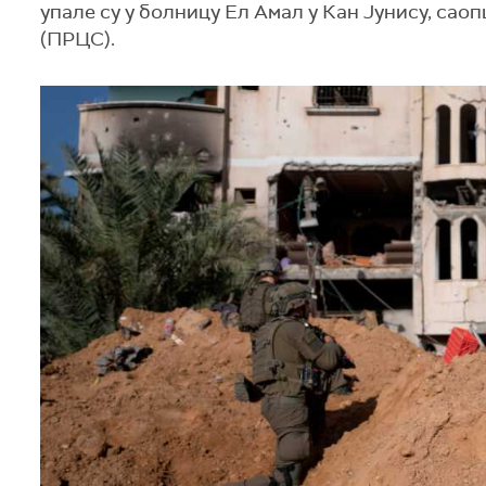
упале су у болницу Ел Амал у Кан Јунису, са
(ПРЦС).