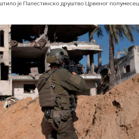
општило је Палестинско друштво Црвеног полумесе