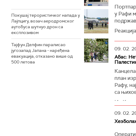
истерани
Портпар
у Рафи м
(
Reuters
Покушај терористичког напада у
подржав
Лајпцигу, возач аеродромског
аутобуса шутнуо дрон са
Реакција
експлозивом
наредила
наводе, 
Тајфун Делфин паралисао
09. 02. 2
југозапад Јапана - наређена
(
Reuters
евакуација, отказано више од
Абас: Не
Палести
500 летова
Канцела
план изр
Рафу, на
са њихов
Из Канце
наглаше
09. 02. 2
израелс
Хезболах
пренос
(
Reuters
Операти