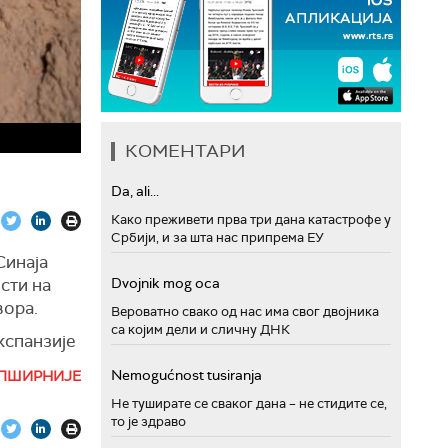
КОМЕНТАРИ
Da, ali...
Како преживети прва три дана катастрофе у
Србији, и за шта нас припрема ЕУ
Синаја
сти на
Dvojnik mog oca
вора.
Вероватно свако од нас има свог двојника
са којим дели и сличну ДНК
кспанзије
на
Nemogućnost tusiranja
ПШИРНИЈЕ
Не туширате се сваког дана – не стидите се,
х лица, а
то је здраво
но