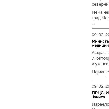
северни
Нема не
град Мер
Удар изв
наводно 
09. 02. 2
убијена 
Министар
(
Times of
медицин
Асхраф e
7. окто
и ухапси
Најмање
додао је
(
Al Jazee
09. 02. 2
ПРЦС: Из
Јунису
Израелс