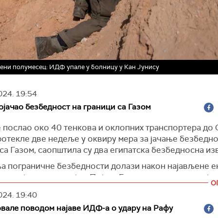
рвени полумесец: ИДФ упале у болницу у Кан Јунису
024.
19:54
ојачао безбедност на граници са Газом
е послао око 40 тенкова и оклопних транспортера до 
ротекле две недеље у оквиру мера за јачање безбедно
са Газом, саопштила су два египатска безбедносна из
ња пограничне безбедности долази након најављене е
их војних операција у Појасу Газе, с планом инвазије 
О
чни град Рафу, преноси
Ројтерс
.
024.
19:40
се тренутно налази више од 700.000 интерно расељени
вале поводом најаве ИДФ-а о удару на Рафу
трахује да би, у случају напада, они могли бити присил