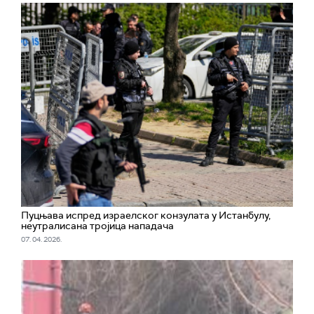
Пуцњава испред израелског конзулата у Истанбулу,
неутралисана тројица нападача
07. 04. 2026.