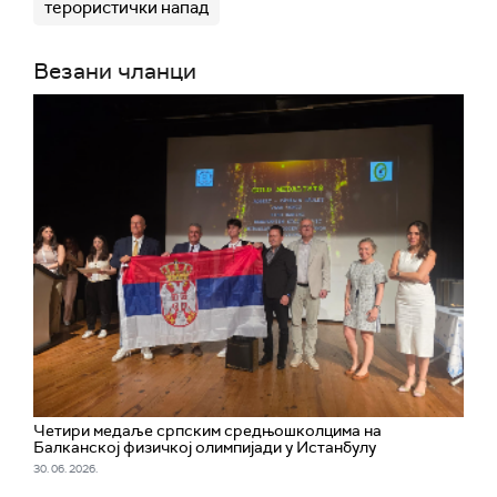
терористички напад
Везани чланци
Четири медаље српским средњошколцима на
Балканској физичкој олимпијади у Истанбулу
30. 06. 2026.