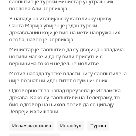
саопштио је турски министар унутрашњих
послова Али Јерликаја.
У нападу на италијанску католичку цркву
Санта Марија убијен је један турски
држављанин који је био на мети наоружаних
особа, навео је Јерликаја.
Министар је саопштио да су двојица нападача
носили маске и да су били присутни с
верницима током недељне молитве.
Мотив напада турске власти нису саопштиле, а
није познат ни идентитет осумњичених.
Одговорност за напад преузела је Исламска
држава. Како су саопштили на Телеграму, то
био одговор на њихов позив да се циљају
Јевреји и хришћани.
Исламска држава
Истанбул
Турска