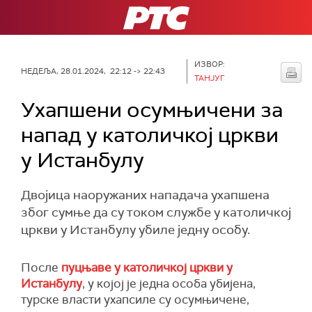
РТС
ИЗВОР:
НЕДЕЉА, 28.01.2024, 22:12 -> 22:43
ТАНЈУГ
Ухапшени осумњичени за
напад у католичкој цркви
у Истанбулу
Двојица наоружаних нападача ухапшена
због сумње да су током службе у католичкој
цркви у Истанбулу убиле једну особу.
После
пуцњаве у католичкој цркви у
Истанбулу
, у којој је једна особа убијена,
турске власти ухапсиле су осумњичене,