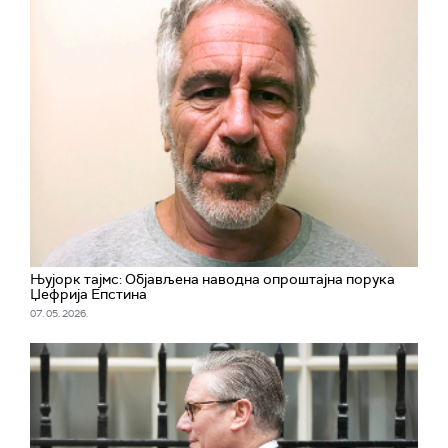
Њујорк тајмс: Објављена наводна опроштајна порука
Џефрија Епстина
07. 05. 2026.