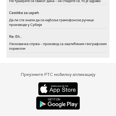
Не туширате се сваког дана – не стидите се, то је здраво
Cestitke za uspeh
Да ли сте знали да се најбоље грамофонске ручице
производе у Србији
Re: Eh...
Лесковачка спржа – производ са заштићеним географским
пореклом
Преузмите РТС мобилну апликацију