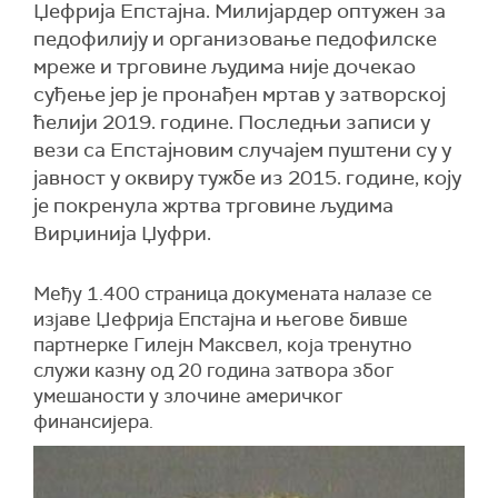
Џефрија Епстајна. Милијардер оптужен за
педофилију и организовање педофилске
мреже и трговине људима није дочекао
суђење јер је пронађен мртав у затворској
ћелији 2019. године. Последњи записи у
вези са Епстајновим случајем пуштени су у
јавност у оквиру тужбе из 2015. године, коју
је покренула жртва трговине људима
Вирџинија Џуфри.
Међу 1.400 страница докумената налазе се
изјаве Џефрија Епстајна и његове бивше
партнерке Гилејн Максвел, која тренутно
служи казну од 20 година затвора због
умешаности у злочине америчког
финансијера.