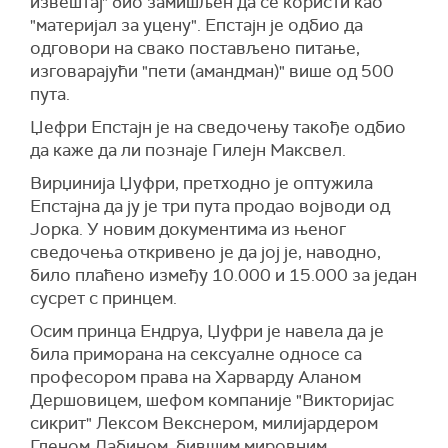
извештај" био замишљен да се користи као
"материјал за уцену". Епстајн је одбио да
одговори на свако постављено питање,
изговарајући "пети (амандман)" више од 500
пута.
Џефри Епстајн је на сведочењу такође одбио
да каже да ли познаје Гилејн Максвел.
Вирџинија Џуфри, претходно је оптужила
Епстајна да ју је три пута продао војводи од
Јорка. У новим документима из њеног
сведочења откривено је да јој је, наводно,
било плаћено између 10.000 и 15.000 за један
сусрет с принцем.
Осим принца Ендруа, Џуфри је навела да је
била приморана на сексуалне односе са
професором права на Харварду Аланом
Дершовицем, шефом компаније "Викторијас
сикрит" Лексом Векснером, милијардером
Гленом Дабином, бившим мировним