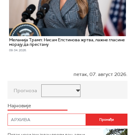
Меланија Трамп: Нисам Епстинова жртва, лажне гласине
морају да престану
09. 04. 2026.
петак, 07. август 2026.
Прогноза
Најновије
Петак носи још један врели дан, али и