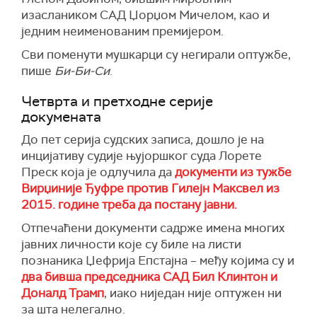
изаслаником САД Џорџом Мичелом, као и
једним неименованим премијером.
Сви поменути мушкарци су негирали оптужбе,
пише
Би-Би-Си
.
Четврта и претходне серије
докумената
До пет серија судских записа, дошло је на
инцијативу судије њујоршког суда Лорете
Преск која је одлучила да
документи из тужбе
Вирџиније Ђуфре против Гилејн Максвел из
2015. године треба да постану јавни.
Отпечаћени документи садрже имена многих
јавних личности које су биле на листи
познаника Џефрија Епстајна – међу којима су и
два бивша председника САД Бил Клинтон и
Доналд Трамп
, иако ниједан није оптужен ни
за шта нелегално.