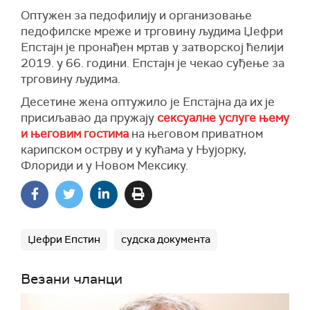
Оптужен за педофилију и организовање
педофилске мреже и трговину људима Џефри
Епстајн је пронађен мртав у затворској ћелији
2019. у 66. години. Епстајн је чекао суђење за
трговину људима.
Десетине жена оптужило је Епстајна да их је
присиљавао да пружају
сексуалне услуге њему
и његовим гостима
на његовом приватном
карипском острву и у кућама у Њујорку,
Флориди и у Новом Мексику.
Џефри Епстин
судска документа
Везани чланци