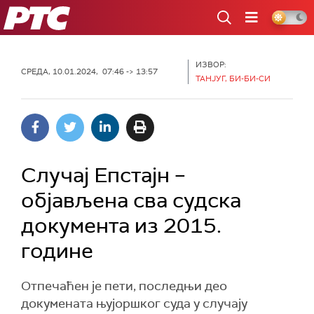
РТС
ИЗВОР:
СРЕДА, 10.01.2024, 07:46 -> 13:57
ТАНЈУГ, БИ-БИ-СИ
Случај Епстајн –
објављена сва судска
документа из 2015.
године
Отпечаћен је пети, последњи део
докумената њујоршког суда у случају