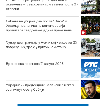
освежење – пљускови и грмљавина после 37
степени
Сећање на убијене дан после "Олује" у
Уздољу, посланица на комеморацији
прочитала сведочење једине преживеле
Судар два трамваја у Немачкој – више од 25
повређених, троје у критичном стању
Временска прогноза 7. август 2026.
Украјински председник Зеленски стиже у
званичну посету Србији