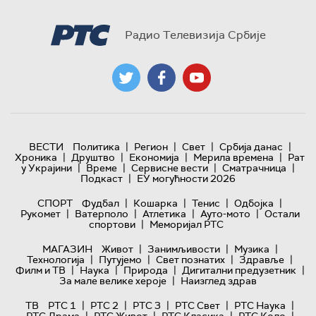
Радио Телевизија Србије
|
|
|
|
ВЕСТИ
Политика
Регион
Свет
Србија данас
|
|
|
|
Хроника
Друштво
Економија
Мерила времена
Рат
|
|
|
|
у Украјини
Време
Сервисне вести
Сматрачница
|
Подкаст
ЕУ могућности 2026
|
|
|
|
СПОРТ
Фудбал
Кошарка
Тенис
Одбојка
|
|
|
|
Рукомет
Ватерполо
Атлетика
Ауто-мото
Остали
|
спортови
Меморијал РТС
|
|
|
МАГАЗИН
Живот
Занимљивости
Музика
|
|
|
|
Технологијa
Путујемо
Свет познатих
Здравље
|
|
|
|
Филм и ТВ
Наука
Природа
Дигитални предузетник
|
За мале велике хероје
Наизглед здрав
|
|
|
|
|
ТВ
РТС 1
РТС 2
РТС 3
РТС Свет
РТС Наука