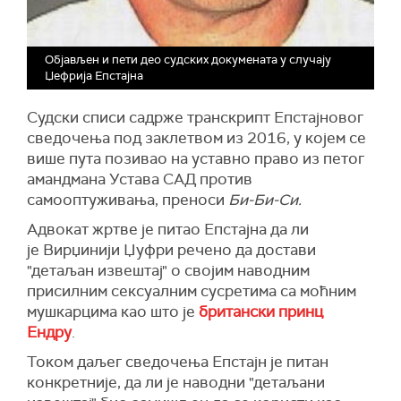
Објављен и пети део судских докумената у случају
Џефрија Епстајна
Судски списи садрже транскрипт Епстајновог
сведочења под заклетвом из 2016, у којем се
више пута позивао на уставно право из петог
амандмана Устава САД против
самооптуживања, преноси
Би-Би-Си.
Адвокат жртве је питао Епстајна да ли
је Вирџинији Џуфри речено да достави
"детаљан извештај" о својим наводним
присилним сексуалним сусретима са моћним
мушкарцима као што је
британски принц
Ендру
.
Током даљег сведочења Епстајн је питан
конкретније, да ли је наводни "детаљани