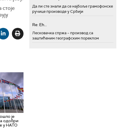
Да ли сте знали да се најбоље грамофонске
 стоје
ручице производе у Србији
зују
Re: Eh...
Лесковачка спржа – производ са
заштићеним географским пореклом
ошло је
ка одобри
е у НАТО