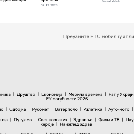
01. 12. 2023.
02. 12. 2023.
Преузмите РТС мобилну апли
|
|
|
|
оника
Друштво
Економија
Мерила времена
Рат у Украји
ЕУ могућности 2026
|
|
|
|
|
|
ис
Одбојка
Рукомет
Ватерполо
Атлетика
Ауто-мото
|
|
|
|
|
гијa
Путујемо
Свет познатих
Здравље
Филм и ТВ
Нау
|
хероје
Наизглед здрав