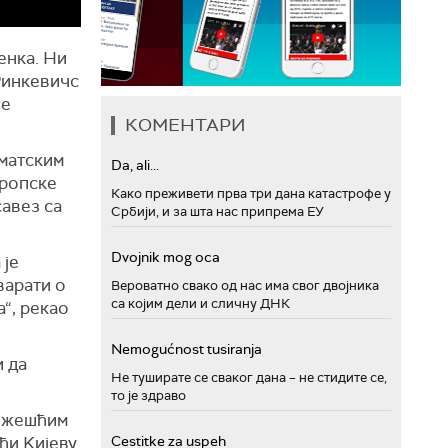
енка. Ни
Ринкевичс
је
КОМЕНТАРИ
иматским
Da, ali...
вропске
Како преживети прва три дана катастрофе у
савез са
Србији, и за шта нас припрема ЕУ
Dvojnik mog oca
 је
варати о
Вероватно свако од нас има свог двојника
са којим дели и сличну ДНК
“, рекао
Nemogućnost tusiranja
и да
Не туширате се сваког дана – не стидите се,
то је здраво
ајжешћим
Cestitke za uspeh
и Kијеву.