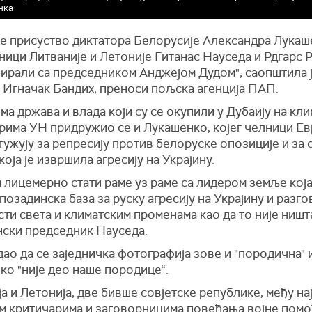
нка
 је присуство диктатора Белорусије Александра Лукаш
ници Литваније и Летоније Гитанас Науседа и Рдгарс 
зирали са председником Анджејом Дудом", саопштила 
 Игначак Бандих, преноси пољска агенција ПАП.
 држава и влада који су се окупили у Дубаију на кл
рима УН придружио се и Лукашенко, којег челници Е
тужују за репресију против белоруске опозиције и за 
која је извршила агресију на Украјину.
 лицемерно стати раме уз раме са лидером земље која
позадинска база за руску агресију на Украјину и разго
ти света и климатским променама као да то није ништа
нски председник Науседа.
дао да се заједничка фотографија зове и "породична" 
ко "није део наше породице“.
а и Летонија, две бивше совјетске републике, међу н
им критичарима и заговорницима повећања војне помоћ