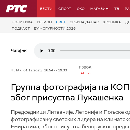
РТС
ВЕСТИ
СПОРТ
OKO
МАГАЗИН
ТВ
Р
ПОЛИТИКА
РЕГИОН
СВЕТ
СРБИЈА ДАНАС
ХРОНИКА
Д
ПОДКАСТ
ЕУ МОГУЋНОСТИ 2026
Читај ми!
ИЗВОР:
ПЕТАК, 01.12.2023, 16:54 -> 19:33
ТАНЈУГ
Групна фотографија на КОП 
због присуства Лукашенка
Председници Литваније, Летоније и Пољске од
фотографисању светских лидера на климатско
Емиратима, због присуства белоруског предс