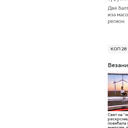
Две бал
иза масо
регион.
КОП 28
Везани
Свет на "з
раскрсниц
повећала
енергије, 