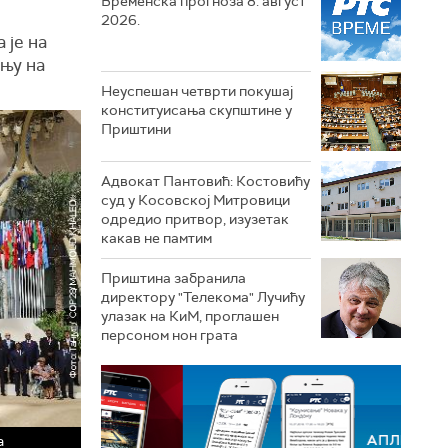
Временска прогноза 8. август
2026.
 је на
ању на
Неуспешан четврти покушај
конституисања скупштине у
Приштини
Адвокат Пантовић: Костовићу
суд у Косовској Митровици
одредио притвор, изузетак
какав не памтим
Приштина забранила
директору "Телекома" Лучићу
улазак на КиМ, проглашен
персоном нон грата
а