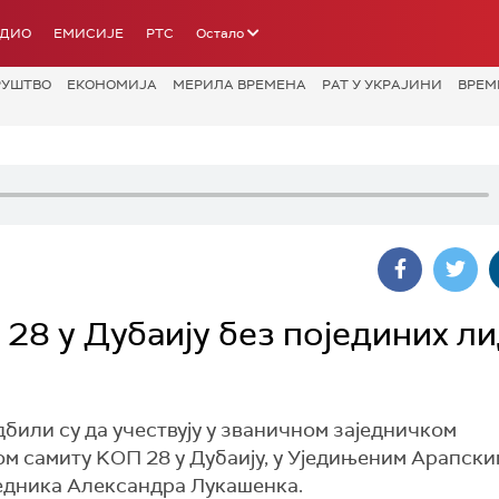
АДИО
ЕМИСИЈЕ
РТС
Остало
РУШТВО
ЕКОНОМИЈА
МЕРИЛА ВРЕМЕНА
РАТ У УКРАЈИНИ
ВРЕМ
28 у Дубаију без појединих л
били су да учествују у званичном заједничком
м самиту KОП 28 у Дубаију, у Уједињеним Арапски
едника Александра Лукашенка.