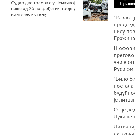
Судар два трамваја у Немачкој –
Лукаше
више од 25 повређених, троје у
критичном стању
"Разлог
председ
нису по
Гражина
Шефовима
прегово
уније оп
Русијом 
"Било би
постала 
будућнос
је литва
Он је до
Лукашен
Литваниј
су руск