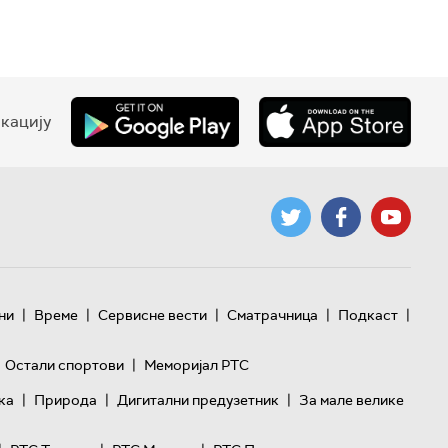
кацију
|
|
|
|
|
ни
Време
Сервисне вести
Сматрачница
Подкаст
|
Остали спортови
Меморијал РТС
|
|
|
ка
Природа
Дигитални предузетник
За мале велике