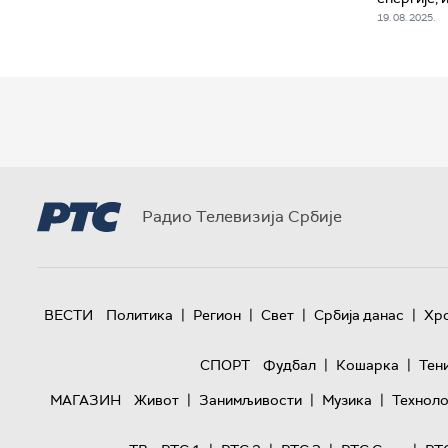
19. 08. 2025.
Радио Телевизија Србије
|
|
|
|
ВЕСТИ
Политика
Регион
Свет
Србија данас
Хр
|
|
СПОРТ
Фудбал
Кошарка
Тен
|
|
|
МАГАЗИН
Живот
Занимљивости
Музика
Техноло