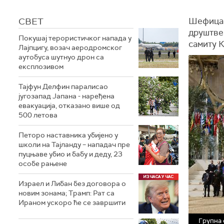
СВЕТ
Шефица 
друштве
Покушај терористичког напада у
самиту К
Лајпцигу, возач аеродромског
аутобуса шутнуо дрон са
експлозивом
Тајфун Делфин паралисао
југозапад Јапана - наређена
евакуација, отказано више од
500 летова
Петоро наставника убијено у
школи на Тајланду – нападач пре
пуцњаве убио и бабу и деду, 23
особе рањене
Израел и Либан без договора о
новим зонама; Трамп: Рат са
Ираном ускоро ће се завршити
Групна 