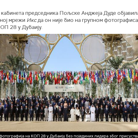
кабинета председника Пољске Анджеја Дуде објавила
ној мрежи
Икс
да он није био на групном фотографис
ОП 28 у Дубаију.
фотографија на КОП 28 у Дубаију без појединих лидера због присуств