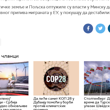
тичке земље и Пољска оптужиле су власти у Минску да
вног прилива миграната у ЕУ, у покушају да дестабили
 чланци
еленој"
Да ли ће самит КОП 28 у
Столтенберг: Д
и – Србија
Дубаију помоћи у борби
време да Турс
 удео обновљиве
против климатских
улазак Шведск
из два извора
промена