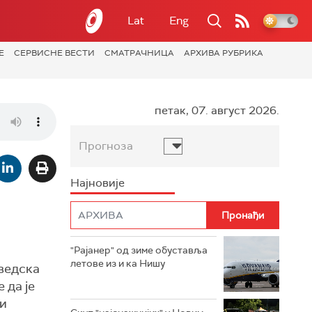
Lat
Eng
Е
СЕРВИСНЕ ВЕСТИ
СМАТРАЧНИЦА
АРХИВА РУБРИКА
петак, 07. август 2026.
Прогноза
Најновије
"Рајанер" од зиме обуставља
летове из и ка Нишу
ведска
 да је
 и