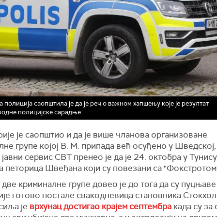
 полиција саопштила је да је реч о важном хапшењу које је резултат
одне полицијске сарадње
ије је саопштио и да је више чланова организоване
не групе којој В. М. припада већ осуђено у Шведској,
јавни сервис СВТ пренео је да је 24. октобра у Тунису
а петорица Швеђана који су повезани са "Фокстротом
две криминалне групе довео је до тога да су пуцњаве
ије готово постале свакодневица становника Стокхол
сиља је
врхунац достигао крајем септембра
када су за