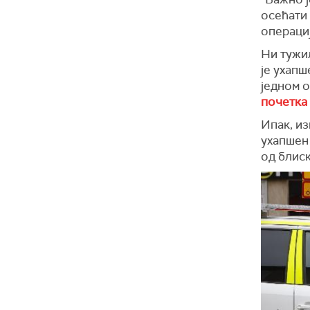
осећати 
операциј
Ни тужи
је ухапш
једном 
почетка
Ипак, и
ухапшен
од блиск