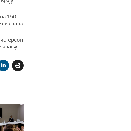
 крају
 на 150
или сва та
ристерсон
ечавању