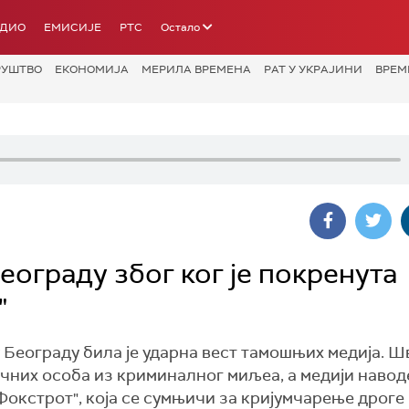
АДИО
ЕМИСИЈЕ
РТС
Остало
РУШТВО
ЕКОНОМИЈА
МЕРИЛА ВРЕМЕНА
РАТ У УКРАЈИНИ
ВРЕМ
еограду због ког је покренута
"
еограду била је ударна вест тамошњих медија. Ш
ључних особа из криминалног миљеа, а медији наводе
кстрот", која се сумњичи за кријумчарење дроге