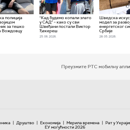
а полиција
"Кад будемо копали злато
Шведска искус
двојицом
у САД" – како су сви
модел за разво
их за тешко
Швеђани постали Виктор
енергетског с
а Вождовцу
Ђекереш
Србије
25. 06. 2026.
28. 05. 2026.
Преузмите РТС мобилну апли
|
|
|
|
оника
Друштво
Економија
Мерила времена
Рат у Украји
ЕУ могућности 2026