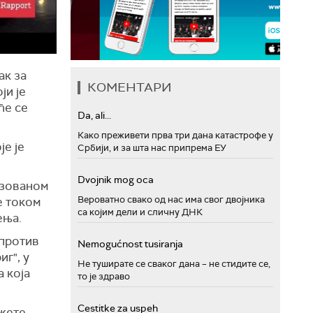
ак за
КОМЕНТАРИ
ји је
ће се
Da, ali...
Како преживети прва три дана катастрофе у
је је
Србији, и за шта нас припрема ЕУ
Dvojnik mog oca
изованом
Вероватно свако од нас има свог двојника
е током
са којим дели и сличну ДНК
ења.
 против
Nemogućnost tusiranja
г", у
Не туширате се сваког дана – не стидите се,
 која
то је здраво
Cestitke za uspeh
ожете