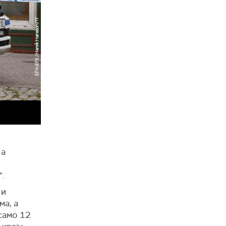
 а
".
 и
ма, а
 само 12