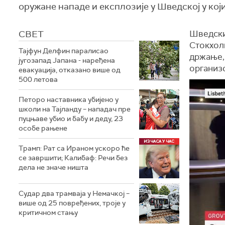
оружане нападе и експлозије у Шведској у који
СВЕТ
Шведски
Стокхолм
Тајфун Делфин паралисао
држање,
југозапад Јапана - наређена
организ
евакуација, отказано више од
500 летова
Петоро наставника убијено у
школи на Тајланду – нападач пре
пуцњаве убио и бабу и деду, 23
особе рањене
Трамп: Рат са Ираном ускоро ће
се завршити; Калибаф: Речи без
дела не значе ништа
Судар два трамваја у Немачкој –
више од 25 повређених, троје у
критичном стању