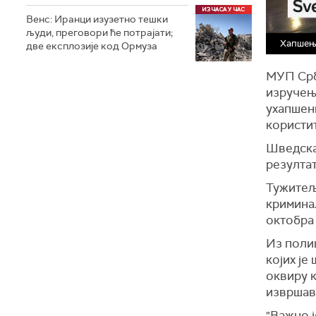
Венс: Иранци изузетно тешки
људи, преговори ће потрајати;
Хапшење
две експлозије код Ормуза
МУП Срби
изручење
ухапшени
користи
Шведска 
резулта
Тужитељ
криминал
октобра 
Из полиц
којих је
оквиру к
извршава
"Важно ј