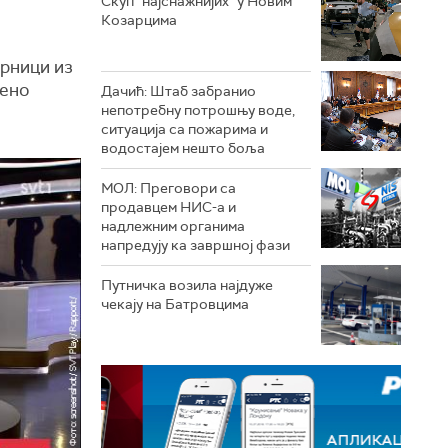
Скуп "најснажнијих" у Новим
Козарцима
рници из
ћено
Дачић: Штаб забранио
непотребну потрошњу воде,
ситуација са пожарима и
водостајем нешто боља
МОЛ: Преговори са
продавцем НИС-а и
надлежним органима
напредују ка завршној фази
Путничка возила најдуже
чекају на Батровцима