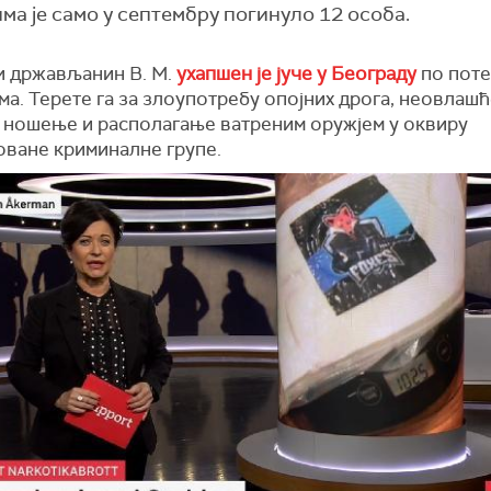
ма је само у септембру погинуло 12 особа.
 држављанин В. М.
ухапшен је јуче у Београду
по поте
а. Терете га за злоупотребу опојних дрога, неовлаш
 ношење и располагање ватреним оружјем у оквиру
оване криминалне групе.