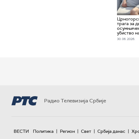
Црногорск
трага за 
осумњичен
убиство н
30. 06. 2026.
Радио Телевизија Србије
|
|
|
|
ВЕСТИ
Политика
Регион
Свет
Србија данас
Хр