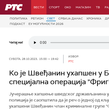
РТС
ВЕСТИ
СПОРТ
OKO
МАГАЗИН
ТВ
Р
ПОЛИТИКА
РЕГИОН
СВЕТ
СРБИЈА ДАНАС
ХРОНИКА
Д
ПОДКАСТ
ЕУ МОГУЋНОСТИ 2026
Читај ми!
ИЗВОР:
СУБОТА, 28.10.2023, 15:00 -> 19:42
РТС
Ко је Швеђанин ухапшен у Б
специјална операција "Фриг
Јучерашње хапшење шведског држављанина у Б
полиција је саопштила да је реч о једној од к
ухапшени Швеђанин члан криминалне групе "Фо