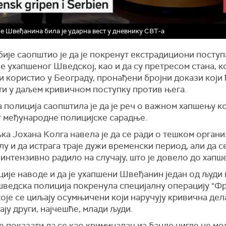
 Швеђанина била је ударна вест у дневнику СВТ-а
је саопштио је да је покренут екстрадициони поступ
 ухапшеног Шведској, као и да су претресом стана, ко
 користио у Београду, пронађени бројни докази који 
ти у даљем кривичном поступку против њега.
полиција саопштила је да је реч о важном хапшењу ко
т међународне полицијске сарадње.
ка Јохана Колга навела је да се ради о тешком орган
у и да истрага траје дужи временски период, али да с
интензивно радило на случају, што је довело до хапш
ије наводе и да је ухапшени Швеђанин један од људи
 шведска полиција покренула специјалну операцију "Фри
оје се циљају осумњичени који наручују кривична дела
ју други, најчешће, млади људи.
е показати да се као криминалац из банде нигде не м