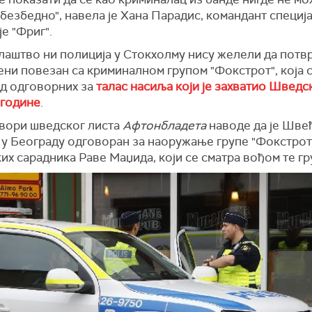
безбедно", навела је Хана Парадис, командант специј
е "Фриг".
лаштво ни полиција у Стокхолму нису желели да потвр
ени повезан са криминалном групом "Фокстрот", која 
од одговорних за
талас насиља који је захватио Шведс
 године
.
звори шведског листа
Афтонбладета
наводе да је Шве
 у Београду одговоран за наоружање групе "Фокстрот"
их сарадника Раве Маџида, који се сматра вођом те гр