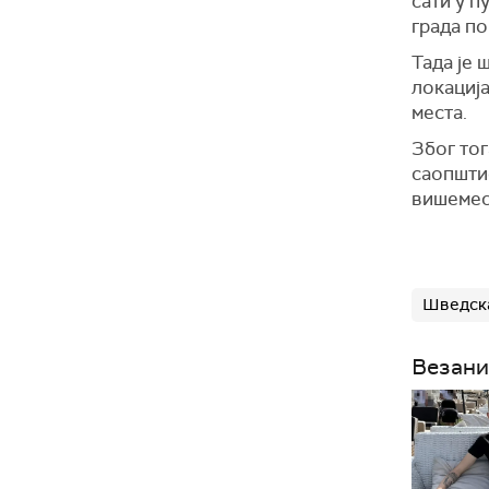
сати у п
града п
Тада је 
локација
места.
Због то
саопштио
вишемесе
Шведск
Везани