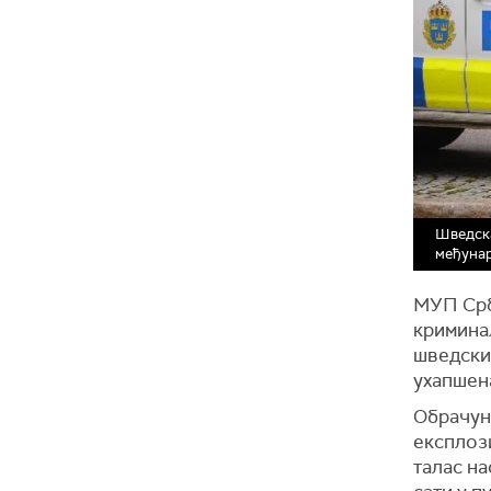
Шведска
међунар
МУП Срб
криминал
шведски 
ухапшен
Обрачун 
експлоз
талас на