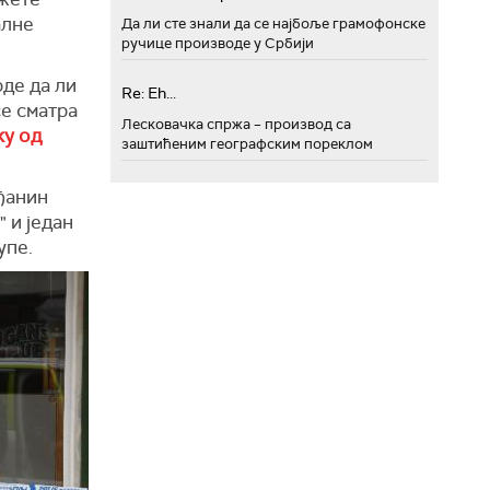
алне
Да ли сте знали да се најбоље грамофонске
ручице производе у Србији
де да ли
Re: Eh...
се сматра
Лесковачка спржа – производ са
ку од
заштићеним географским пореклом
ђанин
 и један
упе.