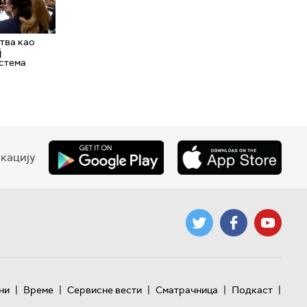
тва као
ј
истема
кацију
|
|
|
|
|
ни
Време
Сервисне вести
Сматрачница
Подкаст