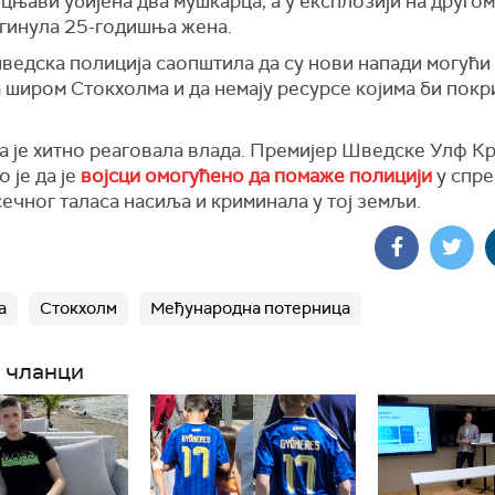
уцњави убијена два мушкарца, а у експлозији на другом
огинула 25-годишња жена.
шведска полиција саопштила да су нови напади могући
 широм Стокхолма и да немају ресурсе којима би покр
га је хитно реаговала влада. Премијер Шведске Улф К
 је да је
војсци омогућено да помаже полицији
у спр
чног таласа насиља и криминала у тој земљи.
а
Стокхолм
Међународна потерница
 чланци