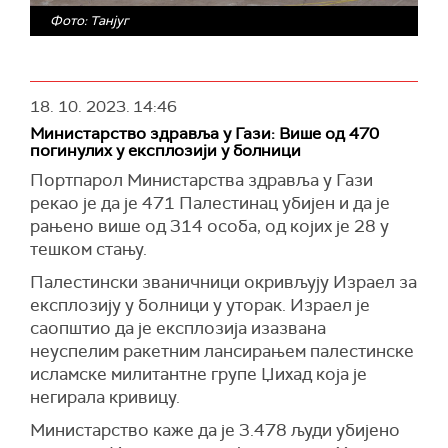
Фото: Танјуг
18. 10. 2023.
14:46
Министарство здравља у Гази: Више од 470
погинулих у експлозији у болници
Портпарол Министарства здравља у Гази
рекао је да је 471 Палестинац убијен и да је
рањено више од 314 особа, од којих је 28 у
тешком стању.
Палестински званичници окривљују Израел за
експлозију у болници у уторак. Израел је
саопштио да је експлозија изазвана
неуспелим ракетним лансирањем палестинске
исламске милитантне групе Џихад која је
негирала кривицу.
Министарство каже да је 3.478 људи убијено