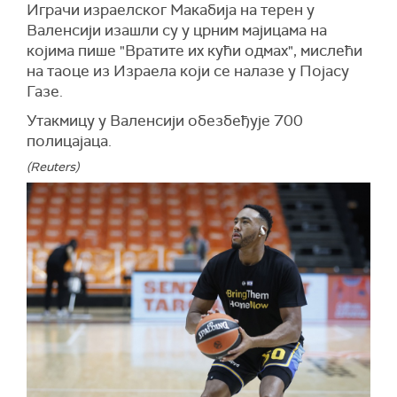
на сајту америчке мисије при УН.
Играчи израелског Макабија на терен у
Валенсији изашли су у црним мајицама на
Томас-Гринфилдова је истакла да је Америка
којима пише "Вратите их кући одмах", мислећи
присутна на терену где обавља тежак
на таоце из Израела који се налазе у Појасу
дипломатски посао.
Газе.
"И док препознајемо жељу Бразила да овим
Утакмицу у Валенсији обезбеђује 700
текстом направи помак напред, верујемо да
полицајаца.
треба да дозволимо да се та дипломатија
одигра, посебно сада када су генерални
(Reuters)
секретар УН Антонио Гутерес, председник
САД Џозеф Бајден, амерички државни
секретар Ентони Блинкен и регионални
актери ангажовани у интензивном дијалогу о
питањима о којима смо данас разговарали",
рекла је Томас-Гринфилдова.
(Танјуг)