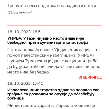
Тренутно нема података о нападима и штети.
(Times of Israel)
18. 10. 2023.
18:51
УНРВА: У Гази ниједно место више није
безбедно, прети хуманитарна катастрофа
Портпаролка Агенције Уједињених нација за
помоћ палестинским избеглицама (УНРВА)
Џулијем Тума рекла је данас да цивили треба
да буду заштићени, али да у Гази више ниједно
место није безбедно.
ОПШИРНИЈЕ
Према њеним речима, постоји опасност
18. 10. 2023.
17:41
здравствене катастрофе у Појасу Газе,
Израелско министарство здравља позвало све
преноси
Би-Би-Си.
грађане са дозволом за оружје да обезбеђују
болнице
"Губитак живота мора да престане. Прекид
ватре је апсолутно неопходан", поручила је
Министарство здравља Израела позвало је