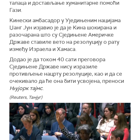
талаца и достављање хуманитарне помоћи
Гази.
Kинески амбасадор у Уједињеним нацијама
Џанг Јун изјавио је да је Kина шокирана и
разочарана што су Сједињене Америчке
Државе ставиле вето на резолуцију о рату
између Израела и Хамаса.
Додао је да током 40 сати преговора
Сједињене Државе нису изразиле
противљење нацрту резолуције, као и да се
очекивало да ће она бити усвојена, преноси
Њујорк тајмс
.
(Reuters, Танјуг)