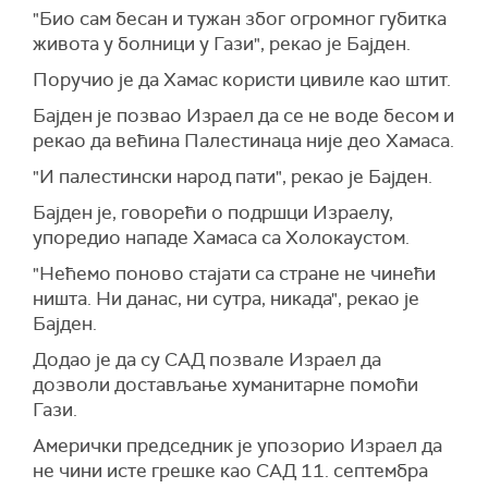
"Био сам бесан и тужан због огромног губитка
живота у болници у Гази", рекао је Бајден.
Поручио је да Хамас користи цивиле као штит.
Бајден је позвао Израел да се не воде бесом и
рекао да већина Палестинаца није део Хамаса.
"И палестински народ пати", рекао је Бајден.
Бајден је, говорећи о подршци Израелу,
упоредио нападе Хамаса са Холокаустом.
"Нећемо поново стајати са стране не чинећи
ништа. Ни данас, ни сутра, никада", рекао је
Бајден.
Додао је да су САД позвале Израел да
дозволи достављање хуманитарне помоћи
Гази.
Амерички председник је упозорио Израел да
не чини исте грешке као САД 11. септембра