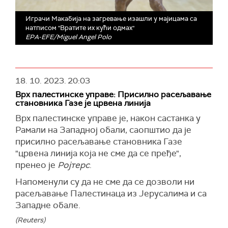
Играчи Макабија на загревање изашли у мајицама са
натписом "Вратите их кући одмах"
EPA-EFE/Miguel Angel Polo
18. 10. 2023.
20:03
Врх палестинске управе: Присилно расељавање
становника Газе је црвена линија
Врх палестинске управе је, након састанка у
Рамали на Западној обали, саопштио да је
присилно расељавање становника Газе
"црвена линија која не сме да се пређе",
пренео је
Ројтерс
.
Напоменули су да не сме да се дозволи ни
расељавање Палестинаца из Јерусалима и са
Западне обале.
(Reuters)