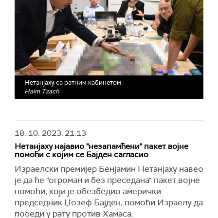
Нетанјаху са ратним кабинетом
Haim Tzach
18. 10. 2023.
21:13
Нетанјаху најавио "незапамћени" пакет војне
помоћи с којим се Бајден сагласио
Израелски премијер Бенјамин Нетанјаху навео
је да ће "огроман и без преседана" пакет војне
помоћи, који је обезбедио амерички
председник Џозеф Бајден, помоћи Израелу да
победи у рату против Хамаса.