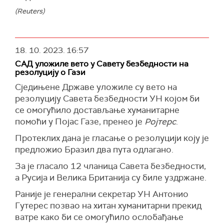
(Reuters)
18. 10. 2023.
16:57
САД уложиле вето у Савету безбедности на
резолуцију о Гази
Сједињене Државе уложиле су вето на
резолуцију Савета безбедности УН којом би
се омогућило достављање хуманитарне
помоћи у Појас Газе, пренео је
Ројтерс
.
Протеклих дана је гласање о резолуцији коју је
предложио Бразил два пута одлагано.
За је гласало 12 чланица Савета безбедности,
а Русија и Велика Британија су биле уздржане.
Раније је генерални секретар УН Антонио
Гутерес позвао на хитан хуманитарни прекид
ватре како би се омогућило ослобађање