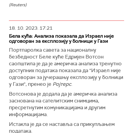
(Reuters)
18. 10. 2023.
17:21
Бела кућа: Анализа показала да Израел није
одговоран за експлозију у болници у Гази
Портпаролка савета за националну
безбедност Беле куће Едријен Вотсон
саопштила је да је америчка анализа тренутно
доступних података показала да "Израел није
одговоран за јучерашњу експлозију у болници
у Гази", пренео је
Ројтерс
.
Вотсонова је додала да је америчка анализа
заснована на сателитским снимцима,
пресретнутим комуникацијама и другим
информацијама.
Истакла је да се наставља са прикупљањем
података.