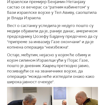
Израелски премијер Бенјамин Нетанјаху
састао се вечерас са "ратним кабинетом" у
бази израелске војске у Тел Авиву, саопштила
је Влада Израела.
Вест о састанку уследила је недуго пошто су
медији објавили да је, раније данас, америчком
председнику Џозефу Бајдену предочено да су
"припреме за инвазију Газе окончани" и да је
копнена операција "неизбежна".
Остаје, међутим, нејасно у којем ће обиму и
којом силином Израелци ући у Појас Газе,
пошто је дневник
Хаарец
претходно јавио,
позивајући се на званичнике војске, да
операција "можда неће изгледати онако како
широка јавност очекује".