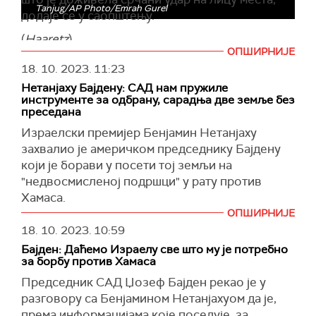
Tanjug/AP Photo/Emrah Gurel
додаје се у саопштењу.
(
Haaretz
)
ОПШИРНИЈЕ
18. 10. 2023.
11:23
Нетанјаху Бајдену: САД нам пружиле
инструменте за одбрану, сарадња две земље без
преседана
Израелски премијер Бенјамин Нетанјаху
захвалио је америчком председнику Бајдену
који је борави у посети тој земљи на
"недвосмисленој подршци" у рату против
Хамаса.
ОПШИРНИЈЕ
Нетанјаху је рекао да је сарадњу две земље
18. 10. 2023.
10:59
"без преседана“.
Бајден: Даћемо Израелу све што му је потребно
Истакао је да је Бајден Израелу пружио
за борбу против Хамаса
"инструменте који су му потребни да се брани".
Председник САД Џозеф Бајден рекао је у
разговору са Бенјамином Нетанјахуом да је,
Оценио је да је председник САД послао јасну
према информацијама које поседује, за
поруку непријатељима Израела да не