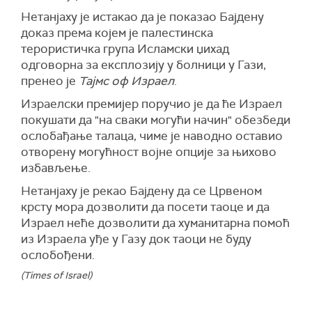
Нетанјаху је истакао да је показао Бајдену
доказ према којем је палестинска
терористичка група Исламски џихад
одговорна за експлозију у болници у Гази,
пренео је
Тајмс оф Израел
.
Израелски премијер поручио је да ће Израел
покушати да "на сваки могући начин" обезбеди
ослобађање талаца, чиме је наводно оставио
отворену могућност војне опције за њихово
избављење.
Нетанјаху је рекао Бајдену да се Црвеном
крсту мора дозволити да посети таоце и да
Израел неће дозволити да хуманитарна помоћ
из Израела уђе у Газу док таоци не буду
ослобођени.
(Times of Israel)