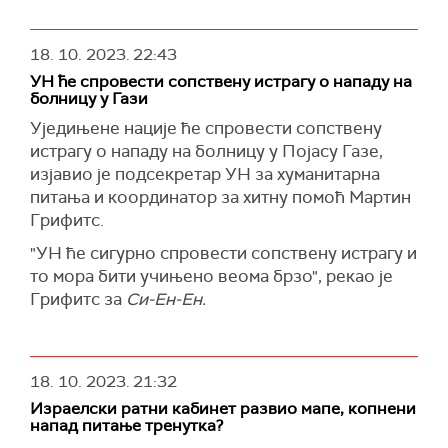
18. 10. 2023.
22:43
УН ће спровести сопствену истрагу о нападу на
болницу у Гази
Уједињене нације ће спровести сопствену
истрагу о нападу на болницу у Појасу Газе,
изјавио је подсекретар УН за хуманитарна
питања и координатор за хитну помоћ Мартин
Грифитс.
"УН ће сигурно спровести сопствену истрагу и
то мора бити учињено веома брзо", рекао је
Грифитс за
Си-Ен-Ен.
18. 10. 2023.
21:32
Израелски ратни кабинет развио мапе, копнени
напад питање тренутка?