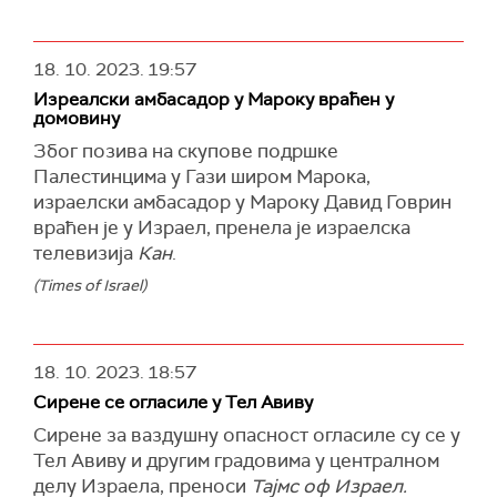
18. 10. 2023.
19:57
Изреалски амбасадор у Мароку враћен у
домовину
Због позива на скупове подршке
Палестинцима у Гази широм Марока,
израелски амбасадор у Мароку Давид Говрин
враћен је у Израел, пренела је израелска
телевизија
Кан
.
(Times of Israel)
18. 10. 2023.
18:57
Сирене се огласиле у Тел Авиву
Сирене за ваздушну опасност огласиле су се у
Тел Авиву и другим градовима у централном
делу Израела, преноси
Тајмс оф Израел.