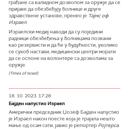
Тума. Она је додала да је опсада Појаса Газе и
грађане са валидном дозволом за оружје да се
даље у току и затражила да се омогући
пријаве да обезбеђују болнице и друге
приступ УНРВА и другим хуманитарним
здравствене установе, пренео је
Тајмс оф
организацијама да доставе помоћ у ту област.
Израел
.
"Ускоро ћемо имати здравствену катастрофу у
Израелски медиј наводи да су поједини
Гази ако хуманитарна помоћ не буде стигла у
радници обезбеђења у болницама позвани
Газу за људе којима је најпотребнија", рекла
као резервисти и да ће у будућности, уколико
портпаролка УНРВА.
се сукоб настави, медицински центри морати
да се ослоне на волонтере са дозволама за
Израелска влада је раније саопштила да ће
оружје.
храна, вода и лекови моћи да уђу у Газу преко
прелаза Рафа на граници са Египтом.
(Times of Israel)
(Танјуг, BBC)
18. 10. 2023.
17:28
Бајден напустио Израел
Амерички председник Џозеф Бајден напустио
је Израел након поесте која је трајала нешто
мање од осам сати, јавио је репортер
Ројтерса
.