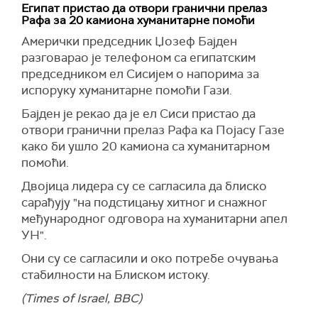
Египат пристао да отвори гранични прелаз
Рафа за 20 камиона хуманитарне помоћи
Aмерички председник Џозеф Бајден
разговарао је телефоном са египатским
председником ел Сисијем о напорима за
испоруку хуманитарне помоћи Гази.
Бајден је рекао да је ел Сиси пристао да
отвори гранични прелаз Рафа ка Појасу Газе
како би ушло 20 камиона са хуманитарном
помоћи.
Двојица лидера су се сагласила да блиско
сарађују "на подстицању хитног и снажног
међународног одговора на хуманитарни апел
УН".
Они су се сагласили и око потребе очувања
стабилности на Блиском истоку.
(Times of Israel, BBC)