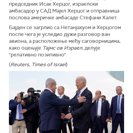
председник Исак Херцог, израелски
амбасадор у САД Мајкл Херцог и отправница
послова америчке амбасаде Стефани Халет.
Бајден се загрлио са Нетанјахуом и Херцогом
после чега је уследио дужи разговор ван
авиона, а расположење међу саговорницима,
како оцењује
Тајмс ов Израел
, делује
"релативно позитивно".
(
Reuters, Times of Israel
)