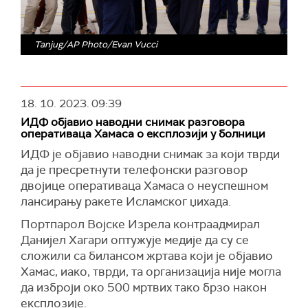
Tanjug/AP Photo/Evan Vucci
18. 10. 2023.
09:39
ИДФ објавио наводни снимак разговора
оперативаца Хамаса о експлозији у болници
ИДФ је објавиo наводни снимак за који тврди
да је пресретнути телефонски разговор
двојице оперативаца Хамаса о неуспешном
лансирању ракете Исламског џихада.
Портпарол Војске Изрела контраадмирал
Данијел Хагари оптужује медије да су се
сложили са билансом жртава који је објавио
Хамас, иако, тврди, та организација није могла
да изброји око 500 мртвих тако брзо након
експлозије.