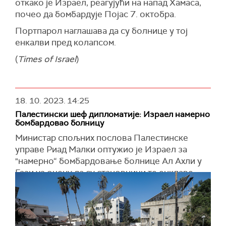
откако је Израел, реагујући на напад Хамаса,
почео да бомбардује Појас 7. октобра.
Портпарол наглашава да су болнице у тој
енкалви пред колапсом.
(
Times of Israel
)
18. 10. 2023.
14:25
Палестински шеф дипломатије: Израел намерно
бомбардовао болницу
Министар спољних послова Палестинске
управе Риад Малки оптужио је Израел за
"намерно“ бомбардовање болнице Ал Ахли у
Гази уз оцену да су становници те енклаве
изложени геноциду.
Малки, који је говорио у Саудијској Арабији
током састанка Организације исламске
сарадње која има 57 земаља чланица, истакао