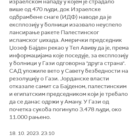
израелском нападу у којем је страдало
више од 470 људи, док Израелске
одбрамбене снаге (ИДФ) наводе да је
експлозију у болници изазвало неуспело
лансирање ракете Палестинског
исламског џихада. Амерички председник
Џозеф Бајден рекао у Тел Авиву да је, према
информацијама које поседује, за експлозију
у болници у Гази одговорна "друга страна".
САД уложиле вето у Савету безбедности на
резолуцију о Гази. Јорданске власти
отказaле самит са Бајденом, палестинским
и египатским председником који је требало
да се данас одржи у Аману. У Гази од
почетка сукоба погинуло 3.478 људи, око
11.000 рањено.
18. 10. 2023.
23:10