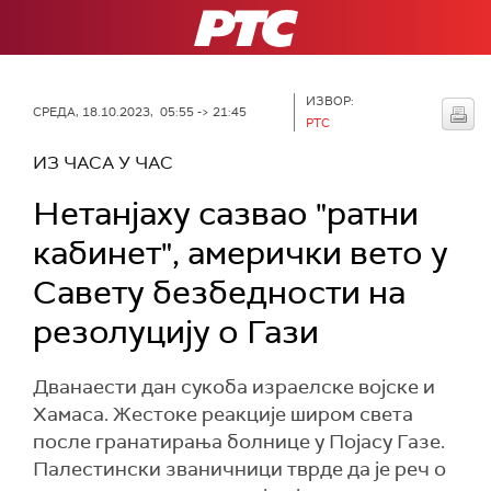
РТС
ИЗВОР:
СРЕДА, 18.10.2023, 05:55 -> 21:45
РТС
ИЗ ЧАСА У ЧАС
Нетанјаху сазвао "ратни
кабинет", амерички вето у
Савету безбедности на
резолуцију о Гази
Дванаести дан сукоба израелске војске и
Хамаса. Жестоке реакције широм света
после гранатирања болнице у Појасу Газе.
Палестински званичници тврде да је реч о