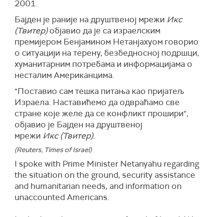
2001.
Бајден је раније на друштвеној мрежи
Икс
(Твитер)
објавио да је са израелским
премијером Бенјамином Нетанјахуом говорио
о ситуацији на терену, безбедносној подршци,
хуманитарним потребама и информацијама о
несталим Американцима.
"Поставио сам тешка питања као пријатељ
Израела. Наставићемо да одвраћамо све
стране које желе да се конфликт прошири",
објавио је Бајден на друштвеној
мрежи
Икс
(Твитер).
(Reuters, Times of Israel)
I spoke with Prime Minister Netanyahu regarding
the situation on the ground, security assistance
and humanitarian needs, and information on
unaccounted Americans.