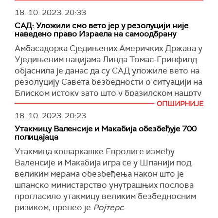
18. 10. 2023.
20:33
САД: Уложили смо вето јер у резолуцији није
наведено право Израела на самоодбрану
Амбасадорка Сједињених Америчких Држава у
Уједињеним нацијама Линда Томас-Гринфилд
објаснила је данас да су САД уложиле вето на
резолуцију Савета безбедности о ситуацији на
Блиском истоку зато што у бразилском нацрту
резолуције није наведено право Израела на
ОПШИРНИЈЕ
самоодбрану.
18. 10. 2023.
20:23
Утакмицу Валенсије и Макабија обезбеђује 700
"Kао и свака нација на свету, Израел има
полицајаца
инхерентно право на самоодбрану, као што је
Утакмица кошаркашке Евролиге између
наведено у члану 51 Повеље УН. Након
Валенсије и Макабија игра се у Шпанији под
претходних терористичких напада група као
великим мерама обезбеђења након што је
што су Ал Kаида и Исламска држава, овај
шпанско министарство унутрашњих послова
савет је поново потврдио то право, а овај
прогласило утакмицу великим безбедносним
документ је требало да потврди то исто",
ризиком, пренео је
Ројтерс
.
поручила је Линда Томас-Гринфилд, наводи се