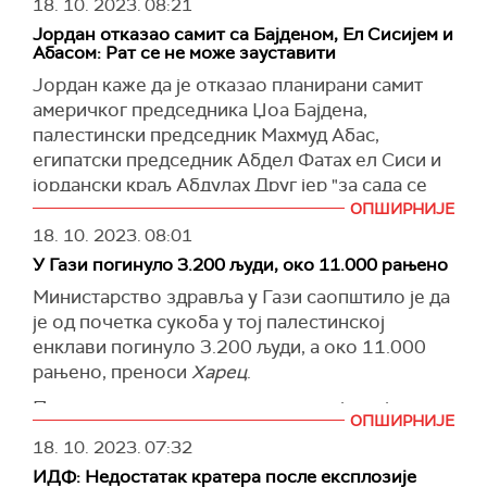
18. 10. 2023.
08:21
региона виси о концу.
Јордан отказао самит са Бајденом, Ел Сисијем и
(
theguardian.com
)
Абасом: Рат се не може зауставити
Јордан каже да је отказао планирани самит
америчког председника Џоа Бајдена,
палестински председник Махмуд Абас,
египатски председник Абдел Фатах ел Сиси и
јордански краљ Абдулах Друг јер "за сада се
рат не може зауставити“, оптужујући Израел
ОПШИРНИЈЕ
да је извршио "масакр."
18. 10. 2023.
08:01
У Гази погинуло 3.200 људи, око 11.000 рањено
Јордански министар спољних послова Ајман
ел Сафади каже у саопштењу да су "након
Министарство здравља у Гази саопштило је да
консултација са својом палестинском и
је од почетка сукоба у тој палестинској
египатском браћом, и након разговора са САД,
енклави погинуло 3.200 људи, а око 11.000
одлучили да се самит не одржи".
рањено, преноси
Харец
.
Циљ је био, како се истиче, да се дође до
Портпарол министарства истакао је да је
ОПШИРНИЈЕ
решења које би зауставило рат, поштовање
Израел наставио да напада Газу "чак и након
18. 10. 2023.
07:32
живота Палестинаца и пружање помоћи коју
злочиначког напада на болницу".
ИДФ: Недостатак кратера после експлозије
заслужују.