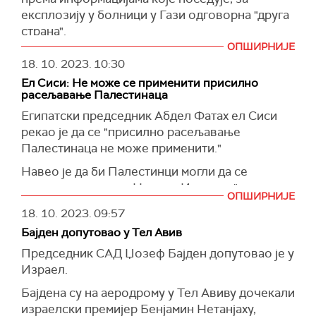
експлозију у болници у Гази одговорна "друга
тестирају његову одлучност.
страна".
Нетанјаху тврди да је Хамас 7. октобра убио и
ОПШИРНИЈЕ
Бајден је истакао да ће Вашингтон обезбедити
више од 1.400 Израелаца.
18. 10. 2023.
10:30
Израелу све што му је потребно да се одбрани
Позвао је на међународну подршку Израелу
Ел Сиси: Не може се применити присилно
док води рат против Хамаса.
док води оно што је описао као рат "између
расељавање Палестинаца
Оценио је да је "Хамас гори од Исламске
сила цивилизације и снага варварства".
Египатски председник Абдел Фатах ел Сиси
државе" због убистава израелских цивила у
рекао је да се "присилно расељавање
(
Reuters, Times of Israel
)
изненадном нападу 7. октобра.
Палестинаца не може применити."
Навео да је "тужан и огорчен" због експлозије
Навео је да би Палестинци могли да се
у болници у Појасу Газе, у којој су погинуле
преселе у пустињу Негев у Израелу "док се не
ОПШИРНИЈЕ
стотине људи, али је додао да се чини да је
обрачунају с милитантима".
18. 10. 2023.
09:57
"други тим" одговоран, мислећи на
(
Reuters
)
палестинске милитанте.
Бајден допутовао у Тел Авив
Председник САД Џозеф Бајден допутовао је у
Бајден је рекао да је 31 Американац међу више
Израел.
од 1.300 људи убијених у нападу Хамаса.
Бајдена су на аеродрому у Тел Авиву дочекали
(
Reuters
)
израелски премијер Бенјамин Нетанјаху,