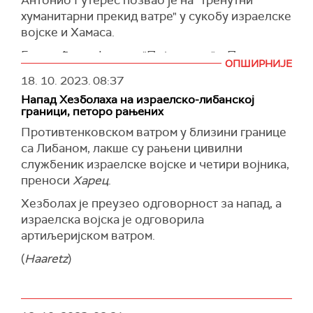
хуманитарни прекид ватре" у сукобу израелске
војске и Хамаса.
Говорећи на форуму "Појас и пут" у Пекингу,
ОПШИРНИЈЕ
Гутерeс је поновио оно што је назвао "два
18. 10. 2023.
08:37
хитна хуманитарна позива", преноси
Гардијан
.
Напад Хезболаха на израелско-либанској
Гутерес је такође позвао Хамас на "тренутно и
граници, петоро рањених
безусловно ослобађање талаца" а Израел да
Противтенковском ватром у близини границе
"одмах дозволи неограничен приступ
са Либаном, лакше су рањени цивилни
хуманитарној помоћи како би се одговорило
службеник израелске војске и четири војника,
на најосновније потребе народа Газе, од којих
преноси
Харец
.
су огромна већина жене и деца“.
Хезболах је преузео одговорност за напад, а
"Позивам на хитан хуманитарни прекид ватре
израелска војска је одговорила
како би се обезбедило довољно времена и
артиљеријском ватром.
простора да се реализују моја два позива и да
(
Haaretz
)
се ублажи људска патња којој сведочимо",
рекао је Гутерес.
Према његовим речима, судбина читавог