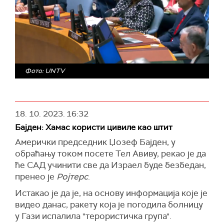
Фото: UNTV
18. 10. 2023.
16:32
Бајден: Хамас користи цивиле као штит
Амерички председник Џозеф Бајден, у
обраћању током посете Тел Авиву, рекао је да
ће САД учинити све да Израел буде безбедан,
пренео је
Ројтерс
.
Истакао је да је, на основу информација које је
видео данас, ракету која је погодила болницу
у Гази испалила "терористичка група".