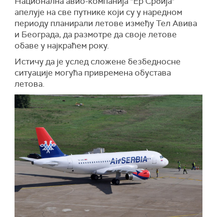
Национална авио-компанијa "Ер Србија"
градове и војне положаје на северној граници
апелује на све путнике који су у наредном
последњих дана, а за већину њих одговорност
периоду планирали летове између Тел Авива
је преузела терористичка либанска група
и Београда, да размотре да своје летове
Хезболах.
обаве у најкраћем року.
(Times of Israel)
Истичу да је услед сложене безбедносне
ситуације могућа привремена обустава
летова.