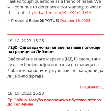
I asked tough questions as a friend of Israel. We
will continue to deter any actor wanting to widen
this conflict.
pic.twitter.com/KJpX4eHD4A
— President Biden (@POTUS)
October 18, 2023
18. 10. 2023.
15:26
ИДФ: Одговарамо на нападе на наше положаје
на граници са Либаном
Одбрамбене снаге Израела (ИДФ) саопштиле
су да су бројни војни положаји на граници са
Либаном нападнути у пуцњави, не наводећи да
ли је било жртава.
ИДФ је навео да је одговорио артиљеријским
ОПШИРНИЈЕ
гранатирањем извора напада у јужном Либану,
18. 10. 2023.
15:18
објавио је
Тајмс ов Израел
.
Ер Србија: Могућа привремена обустава летова
Израелски напади су уследили после низа
до Тел Авива
пуцњава и ракетних напада на израелске