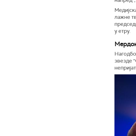
Медијск
лажне т
председн
у етру.
Мердок
Нагодбом
звезде "
неприја