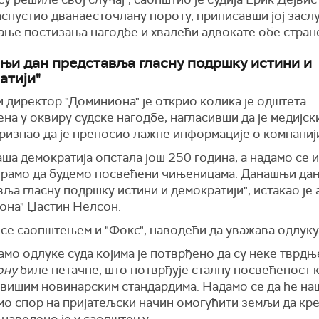
распустио
дванаесто
члану пороту, приписавши
јој
засл
цање
постизања нагодбе и
хвалећи адвокате обе стран
њи дан представља гласну подршку истини и
атији"
 директор "Доминиона" је открио колика је одштета
на у оквиру судске нагодбе, нагласивши да је медијск
ризнао да је преносио лажне информације о компаниј
аша демократија опстала још 250 година, а надамо се 
орамо да
будемо
посвећ
ени
чињеницама. Данашњи да
авља
гласну
подршку истини и демократији",
истакао је
она" Џастин Нелсон.
се саопштењем и "Фокс", наводећи да уважава одлуку
мо одлуке суда којима је потврђено да су неке тврдњ
ону
биле нетачне, што потврђује сталну посвећеност 
јвишим новинарским стандардим
а.
Надамо се да ће на
мо спор на пријатељски начин омогућити земљи да кр
 наведено је у саопштењу.