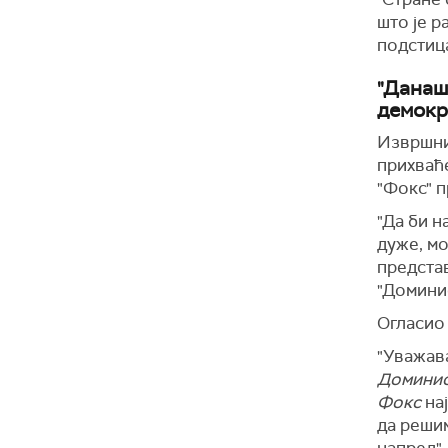
што је 
подсти
"Данаш
демокр
Извршни
прихваће
"Фокс" п
"Да би н
дуже, м
предст
"Домини
Огласио 
"Уважава
Домини
Фокс
на
да реши
напред",