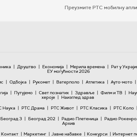
Преузмите РТС мобилну апли
|
|
|
|
оника
Друштво
Економија
Мерила времена
Рат у Украји
ЕУ могућности 2026
|
|
|
|
|
|
ис
Одбојка
Рукомет
Ватерполо
Атлетика
Ауто-мото
|
|
|
|
|
гијa
Путујемо
Свет познатих
Здравље
Филм и ТВ
Нау
|
хероје
Наизглед здрав
|
|
|
|
С Наука
РТС Драма
РТС Живот
РТС Класика
РТС Коло
|
|
|
 Београд 3
Београд 202
Радио Плетеница
Радио Рокенро
Архив
|
|
|
|
Контакт
Маркетинг
Јавне набавке
Конкурси
Интернет п