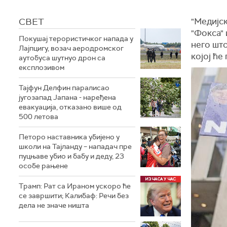
СВЕТ
"Медијск
"Фокса" 
Покушај терористичког напада у
него што
Лајпцигу, возач аеродромског
којој ће
аутобуса шутнуо дрон са
експлозивом
Тајфун Делфин паралисао
југозапад Јапана - наређена
евакуација, отказано више од
500 летова
Петоро наставника убијено у
школи на Тајланду – нападач пре
пуцњаве убио и бабу и деду, 23
особе рањене
Трамп: Рат са Ираном ускоро ће
се завршити; Калибаф: Речи без
дела не значе ништа