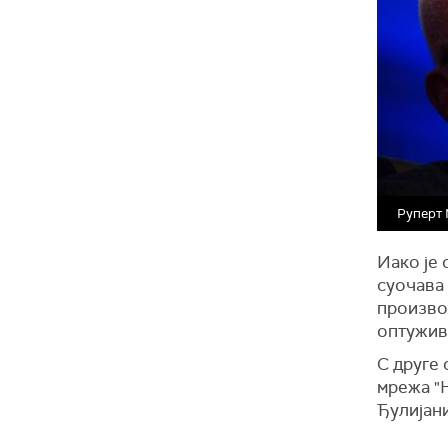
Руперт 
Иако је
суочава
произво
оптужив
С
друге
мрежа "
Ђулијани