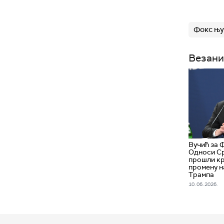
Фокс њу
Везани
Вучић за 
Односи Ср
прошли кр
промену н
Трампа
10. 06. 2026.