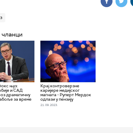
з
 чланци
Фокс њуз:
Крај контроверзне
бије и САД
каријере медијског
оз драматичну
магната - Руперт Мердок
абоље за време
одлази у пензију
21. 09. 2023.