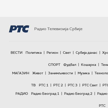
Радио Телевизија Србије
|
|
|
|
ВЕСТИ
Политика
Регион
Свет
Србија данас
Хр
|
|
СПОРТ
Фудбал
Кошарка
Тен
|
|
|
МАГАЗИН
Живот
Занимљивости
Музика
Техноло
|
|
|
|
ТВ
РТС 1
РТС 2
РТС 3
РТС Свет
РТ
|
|
РАДИО
Радио Београд 1
Радио Београд 2
Радио
РТС