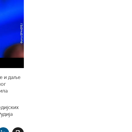
е
и даље
ног
ила
дијских
удија