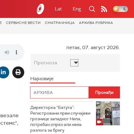
Lat
Eng
Е
СЕРВИСНЕ ВЕСТИ
СМАТРАЧНИЦА
АРХИВА РУБРИКА
петак, 07. август 2026.
Прогноза
Најновије
Директорка "Батута”:
Регистровани први случајеви
авезале
грознице западног Нила,
стемс",
потребан опрез али нема
разлога за бригу