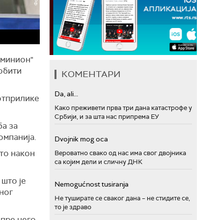
оминион"
добити
КОМЕНТАРИ
Da, ali...
 отприлике
Како преживети прва три дана катастрофе у
Србији, и за шта нас припрема ЕУ
ба за
омпанија.
Dvojnik mog oca
то након
Вероватно свако од нас има свог двојника
са којим дели и сличну ДНК
 што је
Nemogućnost tusiranja
ног
Не туширате се сваког дана – не стидите се,
то је здраво
 пре него