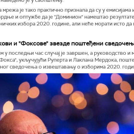
а
мрежа је
тако практично признала да су у емисијама
врдње и оптужбе да је "Доминион" намештао резултат
ичких избора 2020. године, али неће морати исто да 
ови и "Фоксове" звезде поштеђени сведочењ
 у последњи час случај је завршен, а руководство и 
Фокса", укључујући Руперта и Лаклана Мердока, пошт
тног сведочења о извештавању о изборима 2020. годи