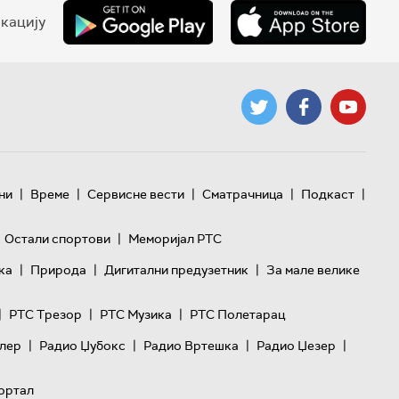
кацију
|
|
|
|
|
ни
Време
Сервисне вести
Сматрачница
Подкаст
|
Остали спортови
Меморијал РТС
|
|
|
ка
Природа
Дигитални предузетник
За мале велике
|
|
|
РТС Трезор
РТС Музика
РТС Полетарац
|
|
|
|
лер
Радио Џубокс
Радио Вртешка
Радио Џезер
ортал