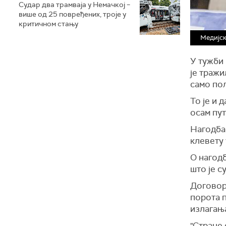
Судар два трамваја у Немачкој –
више од 25 повређених, троје у
критичном стању
Медијск
У тужби 
је тражи
само по
То је и 
осам пут
Нагодба 
клевету 
О нагод
што је
су
Договор 
порота 
излагањ
"Стране