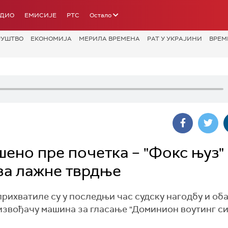
АДИО
ЕМИСИЈЕ
РТС
Остало
РУШТВО
ЕКОНОМИЈА
МЕРИЛА ВРЕМЕНА
РАТ У УКРАЈИНИ
ВРЕМ
ено пре почетка – "Фокс њуз"
за лажне тврдње
прихватиле су у последњи час судску нагодбу и об
извођачу машина за гласање "Доминион воутинг си