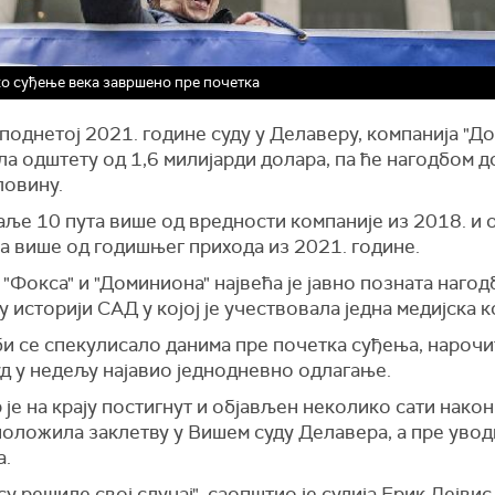
о суђење века завршено пре почетка
поднетој 2021. године суду у Делаверу, компанија "Д
ла одштету од 1,6 милијарди долара, па ће нагодбом 
ловину.
даље 10 пута више од вредности компаније из 2018. и
а више од годишњег прихода из 2021. године.
"Фокса" и "Доминиона" највећа је јавно позната нагод
у историји САД у којој је учествовала једна медијска к
би се спекулисало данима пре почетка суђења, нарочи
д у недељу најавио једнодневно одлагање.
је на крају постигнут и објављен
неколико сати након
положила заклетву у Вишем суду Делавера,
а пре увод
а.
су решиле свој случај",
саопштио
је судија Ерик Дејвис