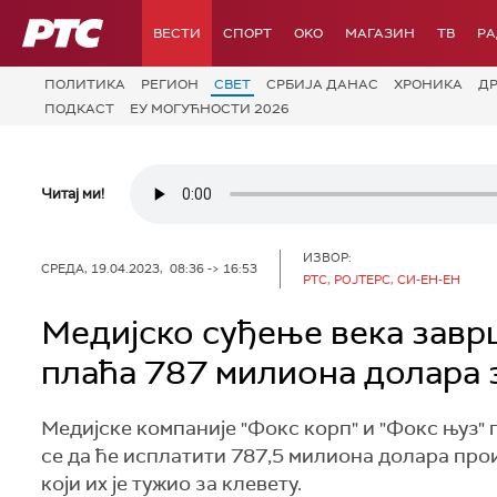
РТС
ВЕСТИ
СПОРТ
OKO
МАГАЗИН
ТВ
Р
ПОЛИТИКА
РЕГИОН
СВЕТ
СРБИЈА ДАНАС
ХРОНИКА
Д
ПОДКАСТ
ЕУ МОГУЋНОСТИ 2026
Читај ми!
ИЗВОР:
СРЕДА, 19.04.2023, 08:36 -> 16:53
РТС, РОЈТЕРС, СИ-ЕН-ЕН
Медијско суђење века заврш
плаћа 787 милиона долара 
Медијске компаније "Фокс корп" и "Фокс њуз" 
се да ће исплатити 787,5 милиона долара про
који их је тужио за клевету.