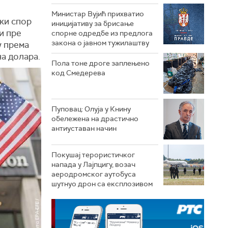
Министар Вујић прихватио
ски спор
иницијативу за брисање
и пре
спорне одредбе из предлога
закона o јавном тужилаштву
у према
а долара.
Пола тоне дроге заплењено
код Смедерева
Пуповац: Олуја у Книну
обележена на драстично
антиуставан начин
Покушај терористичког
напада у Лајпцигу, возач
аеродромског аутобуса
шутнуо дрон са експлозивом