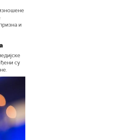
 изношене
е
призна и
а
медијске
еђени су
не.