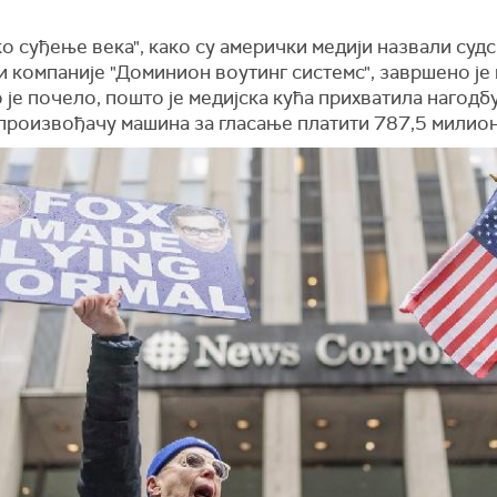
о суђење века", како су амерички медији назвали суд
и компаније "Доминион воутинг системс", завршено је 
 је почело, пошто је медијска кућа прихватила нагодб
 произвођачу машина за гласање платити 787,5 милион