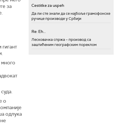
Cestitke za uspeh
уге
за
е.
Да ли сте знали да се најбоље грамофонске
ручице производе у Србији
Re: Eh...
Лесковачка спржа – производ са
заштићеним географским пореклом
и гигант
и.
и много
н
адвокат
 суда.
е о
компаније
ша одлука
ене