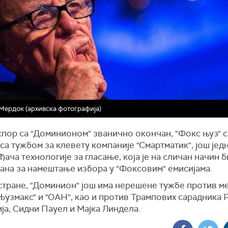
Мердок (архивска фотографија)
с
пор са "
Доминион
ом" званично окончан, "
Фок
с њуз"
с
 са тужбом за
клевет
у компаније "
Смартматик", још јед
ђача
технологије за
гласањ
е, која је
на сличан начин б
ана за намештање избора
у "
Фоксовим"
емисијама.
стране, "Доминион" још има нерешене тужбе против
ме
Њузмакс" и "ОАН", као и против Трампових сарадника
Р
ја, Сидн
и
Пауел и Мајка Линдела.