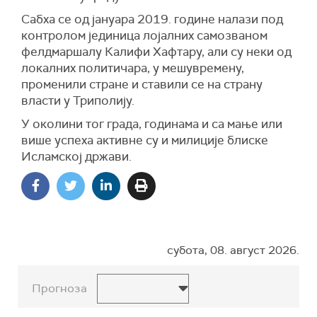
Сабха се од јануара 2019. године налази под
контролом јединица лојалних самозваном
фелдмаршалу Калифи Хафтару, али су неки од
локалних политичара, у мешувремену,
променили стране и ставили се на страну
власти у Триполију.
У околини тог града, годинама и са мање или
више успеха активне су и милиције блиске
Исламској држави.
субота, 08. август 2026.
Прогноза