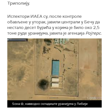
Триполију.
Испектори ИАЕА су, после контроле
обављене у уторак, јавили централи у Бечу да
нестало десет бурића у којима је било око 2,5
тоне руде уранијума, јавила је агенција
Ројтерс.
Ѕона Ф, навводно складиште уранијума у Либији