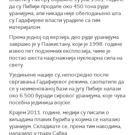
да су Либији продале око 450 тона руде
уранијума, али никада није обелодањено шта
су Гадафијеве власти урадиле са тим
материјалом.
Према једној од верзија, део руде уранијума
завршио је у Паакистану, који је 1998. године
извео пет подземних експлозија, чиме је
постао шеста наајснажнија нуклеарна сила на
свету.
Уједињене нације су, непосредно после
свргавања Гадафијевог режима, саопштиле да
се у неименованој бази на југу Либије налази
око 6.500 буради сировог уранијума, које чува
посебна јединица војске.
Крајем 2011. године, медији су писали о
хиљадама плавих бурића у којима се налазио
уранијум. Складиште се, према тим наводима,
налазило у граду Сабха.