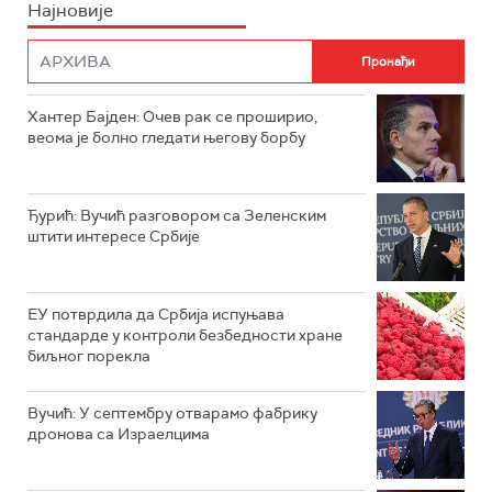
Најновије
Хантер Бајден: Очев рак се проширио,
веома је болно гледати његову борбу
Ђурић: Вучић разговором са Зеленским
штити интересе Србије
ЕУ потврдила да Србија испуњава
стандарде у контроли безбедности хране
биљног порекла
Вучић: У септембру отварамо фабрику
дронова са Израелцима