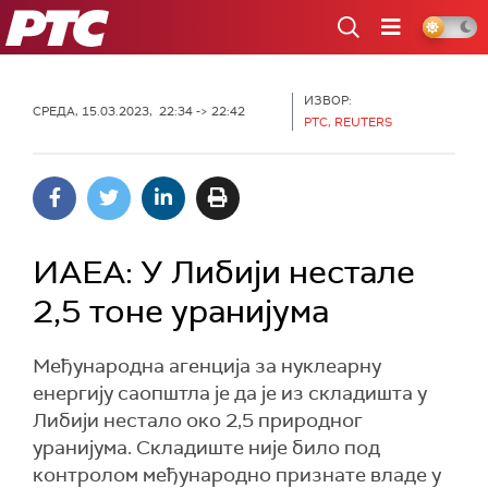
РТС
ИЗВОР:
СРЕДА, 15.03.2023, 22:34 -> 22:42
РТС, REUTERS
ИАЕА: У Либији нестале
2,5 тоне уранијума
Међународна агенција за нуклеарну
енергију саопштла је да је из складишта у
Либији нестало око 2,5 природног
уранијума. Складиште није било под
контролом међународно признате владе у