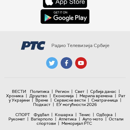
Радио Телевизија Србије
|
|
|
|
ВЕСТИ
Политика
Регион
Свет
Србија данас
|
|
|
|
Хроника
Друштво
Економија
Мерила времена
Рат
|
|
|
|
у Украјини
Време
Сервисне вести
Сматрачница
|
Подкаст
ЕУ могућности 2026
|
|
|
|
СПОРТ
Фудбал
Кошарка
Тенис
Одбојка
|
|
|
|
Рукомет
Ватерполо
Атлетика
Ауто-мото
Остали
|
спортови
Меморијал РТС