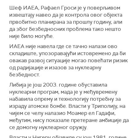
Шеф ИАЕА, Рафаел Гроси је у поверљивом
извештају навео да је контрола овог објекта
првобитно планирана за прошлу годину, али
да због безбедносних проблема тако нешто
није било могуће.
ИАЕА није навела где се тачно налази ово
складиште, упозоравајући истовремено да би
овакав развој ситуације могао повећати ризик
од радијације и изазов за нуклеарну
безбедност.
Либија је још 2003. године обуставила
нуклеарни програм, мада је у међувремену
набавила опрему и технологију потребну за
израду атомске бомбе. Власти у Триполију, на
чијем се челу налазио Моамер ел Гадафи,
међутим, нису показале претеране амбиције да
се домогну нуклеарног оружју.
Власти у Нигеру објавиле су још 1981. године