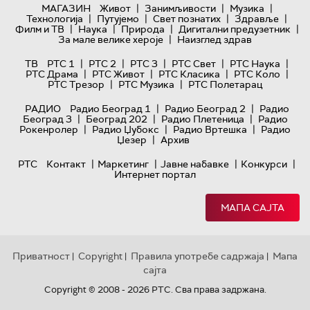
|
|
|
МАГАЗИН
Живот
Занимљивости
Музика
|
|
|
|
Технологијa
Путујемо
Свет познатих
Здравље
|
|
|
|
Филм и ТВ
Наука
Природа
Дигитални предузетник
|
За мале велике хероје
Наизглед здрав
|
|
|
|
|
ТВ
РТС 1
РТС 2
РТС 3
РТС Свет
РТС Наука
|
|
|
|
РТС Драма
РТС Живот
РТС Класика
РТС Коло
|
|
РТС Трезор
РТС Музика
РТС Полетарац
|
|
РАДИО
Радио Београд 1
Радио Београд 2
Радио
|
|
|
Београд 3
Београд 202
Радио Плетеница
Радио
|
|
|
Рокенролер
Радио Џубокс
Радио Вртешка
Радио
|
Џезер
Архив
|
|
|
|
РТС
Контакт
Маркетинг
Јавне набавке
Конкурси
Интернет портал
МАПА САЈТА
Приватност
Copyright
Правила употребе садржаја
Мапа
|
|
|
сајта
Copyright © 2008 - 2026 РТС. Сва права задржана.