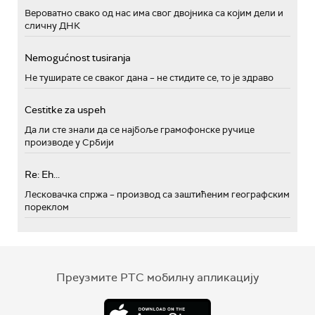
Вероватно свако од нас има свог двојника са којим дели и
сличну ДНК
Nemogućnost tusiranja
Не туширате се сваког дана – не стидите се, то је здраво
Cestitke za uspeh
Да ли сте знали да се најбоље грамофонске ручице
производе у Србији
Re: Eh...
Лесковачка спржа – производ са заштићеним географским
пореклом
Преузмите РТС мобилну апликацију