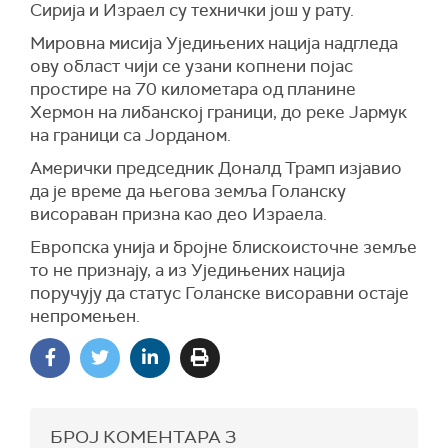
Сирија и Израел су технички још у рату.
Мировна мисија Уједињених нација надгледа
ову област чији се узани копнени појас
простире на 70 километара од планине
Хермон на либанској граници, до реке Јармук
на граници са Јорданом.
Амерички председник Доналд Трамп изјавио
да је време да његова земља Голанску
висораван призна као део Израела.
Европска унија и бројне блискоисточне земље
то не признају, а из Уједињених нација
поручују да статус Голанске висоравни остаје
непромењен.
БРОЈ КОМЕНТАРА
3