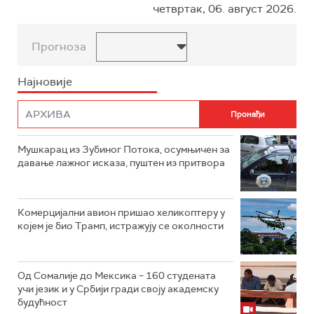
четвртак, 06. август 2026.
Прогноза
Најновије
Мушкарац из Зубиног Потока, осумњичен за
давање лажног исказа, пуштен из притвора
Комерцијални авион пришао хеликоптеру у
којем је био Трамп, истражују се околности
Од Сомалије до Мексика – 160 студената
учи језик и у Србији гради своју академску
будућност