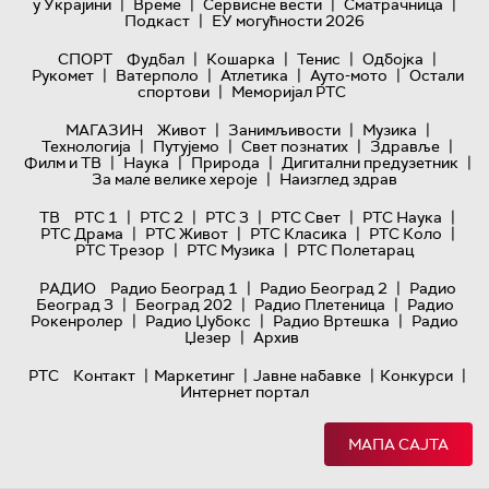
|
|
|
|
у Украјини
Време
Сервисне вести
Сматрачница
|
Подкаст
ЕУ могућности 2026
|
|
|
|
СПОРТ
Фудбал
Кошарка
Тенис
Одбојка
|
|
|
|
Рукомет
Ватерполо
Атлетика
Ауто-мото
Остали
|
спортови
Меморијал РТС
|
|
|
МАГАЗИН
Живот
Занимљивости
Музика
|
|
|
|
Технологијa
Путујемо
Свет познатих
Здравље
|
|
|
|
Филм и ТВ
Наука
Природа
Дигитални предузетник
|
За мале велике хероје
Наизглед здрав
|
|
|
|
|
ТВ
РТС 1
РТС 2
РТС 3
РТС Свет
РТС Наука
|
|
|
|
РТС Драма
РТС Живот
РТС Класика
РТС Коло
|
|
РТС Трезор
РТС Музика
РТС Полетарац
|
|
РАДИО
Радио Београд 1
Радио Београд 2
Радио
|
|
|
Београд 3
Београд 202
Радио Плетеница
Радио
|
|
|
Рокенролер
Радио Џубокс
Радио Вртешка
Радио
|
Џезер
Архив
|
|
|
|
РТС
Контакт
Маркетинг
Јавне набавке
Конкурси
Интернет портал
МАПА САЈТА