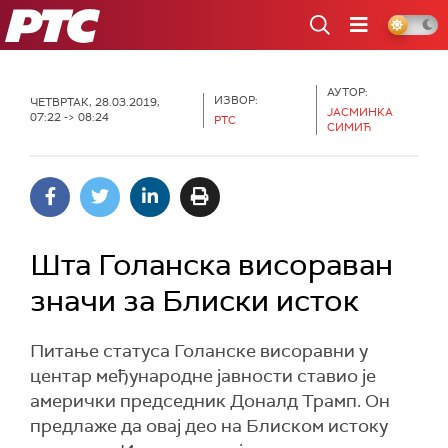
РТС
АУТОР:
ИЗВОР:
ЧЕТВРТАК, 28.03.2019,
ЈАСМИНКА
07:22 -> 08:24
РТС
СИМИЋ
Шта Голанска висораван
значи за Блиски исток
Питање статуса Голанске висоравни у
центар међународне јавности ставио је
амерички председник Доналд Трамп. Он
предлаже да овај део на Блиском истоку