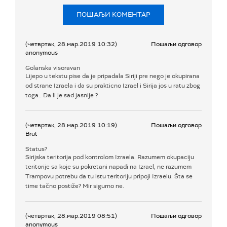
ПОШАЉИ КОМЕНТАР
(четвртак, 28.мар.2019 10:32)
Пошаљи одговор
anonymous
Golanska visoravan
Lijepo u tekstu pise da je pripadala Siriji pre nego je okupirana
od strane Izraela i da su prakticno Izrael i Sirija jos u ratu zbog
toga.. Da li je sad jasnije ?
(четвртак, 28.мар.2019 10:19)
Пошаљи одговор
Brut
Status?
Sirijska teritorija pod kontrolom Izraela. Razumem okupaciju
teritorije sa koje su pokretani napadi na Izrael, ne razumem
Trampovu potrebu da tu istu teritoriju pripoji Izraelu. Šta se
time tačno postiže? Mir sigurno ne.
(четвртак, 28.мар.2019 08:51)
Пошаљи одговор
anonymous