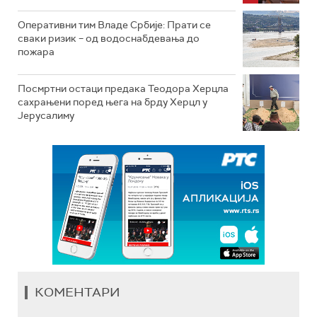
Оперативни тим Владе Србије: Прати се
сваки ризик – од водоснабдевања до
пожара
Посмртни остаци предака Теодора Херцла
сахрањени поред њега на брду Херцл у
Јерусалиму
КОМЕНТАРИ