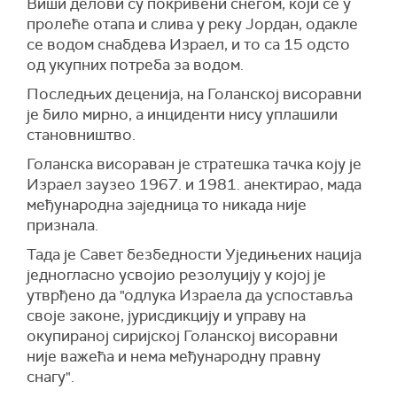
Виши делови су покривени снегом, који се у
пролеће отапа и слива у реку Јордан, одакле
се водом снабдева Израел, и то са 15 одсто
од укупних потреба за водом.
Последњих деценија, на Голанској висоравни
је било мирно, а инциденти нису уплашили
становништво.
Голанска висораван је стратешка тачка коју је
Израел заузео 1967. и 1981. анектирао, мада
међународна заједница то никада није
признала.
Тада је Савет безбедности Уједињених нација
једногласно усвојио резолуцију у којој је
утврђено да "одлука Израела да успоставља
своје законе, јурисдикцију и управу на
окупираној сиријској Голанској висоравни
није важећа и нема међународну правну
снагу".