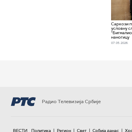
Саркози п
условну с
"Бигмалио
наногицу
07. 05. 2026.
Радио Телевизија Србије
|
|
|
|
ВЕСТИ
Политика
Регион
Свет
Србија данас
Хр