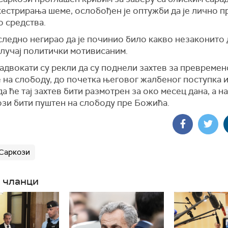
кестрирања шеме, ослобођен је оптужби да је лично п
о средства.
следно негирао да је починио било какво незаконито 
случај политички мотивисаним.
адвокати су рекли да су поднели захтев за превремен
 на слободу, до почетка његовог жалбеног поступка и
 да
ћ
е тај захтев бити размотрен за око месец дана, а н
ози бити пуштен на слободу пре
Божи
ћ
а
.
Саркози
 чланци