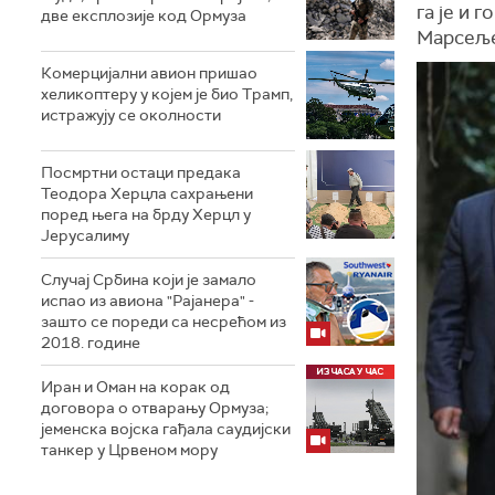
га је
и
го
две експлозије код Ормуза
Марсеље
Комерцијални авион пришао
хеликоптеру у којем је био Трамп,
истражују се околности
Посмртни остаци предака
Теодора Херцла сахрањени
поред њега на брду Херцл у
Јерусалиму
Случај Србина који је замало
испао из авиона "Рајанера" -
зашто се пореди са несрећом из
2018. године
Иран и Оман на корак од
договора о отварању Ормуза;
jеменска војска гађала саудијски
танкер у Црвеном мору