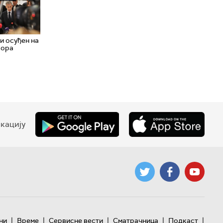
и осуђен на
вора
кацију
|
|
|
|
|
ни
Време
Сервисне вести
Сматрачница
Подкаст