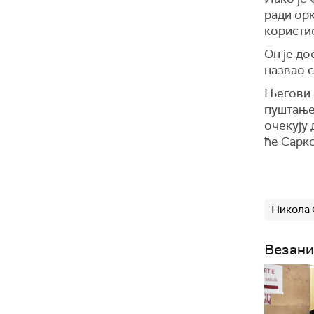
ради ор
користи
Он је до
назвао 
Његови 
пуштање
очекују
ћ
е Сарк
Никола 
Везани