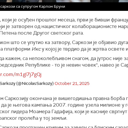
саркози са супругом Карлом Бруни
 који је осуђен прошлог месеца, први је бивши франц
оји је затворен од нацистичког колаборационисте ма
Петена после Другог светског рата.
кон што се упутио ка затвору, Саркози је објавио дуг
на платформи
Икс
у којој је тврдио да је жртва освете
а кажем, са непоколебљивом снагом, да јутрос није 
едседник Републике - то је невин човек", навео је Са
ter.com/m1gl7j7gQj
 Sarkozy (@NicolasSarkozy)
October 21, 2025
м Саркозију окончана је вишегодишња правна борба
 да је његова кампања 2007. године узела милионе у 
ског лидера Моамера Гадафија, који је касније свргнут
рапског
проле
ћ
а
у тој земљи
.
 Саркози проглашен кривим за заверу са блиским сара