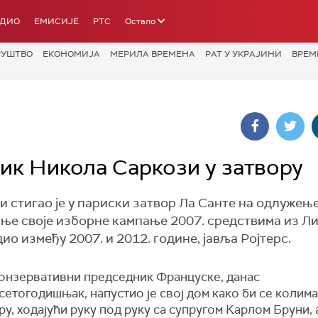
АДИО
ЕМИСИЈЕ
РТС
Остало
РУШТВО
ЕКОНОМИЈА
МЕРИЛА ВРЕМЕНА
РАТ У УКРАЈИНИ
ВРЕМ
к Никола Саркози у затвору
стигао је у париски затвор Ла Санте на одлужењ
ње своје изборне кампање 2007. средствима из Ли
дио између 2007. и 2012. године, јавља Ројтерс.
онзервативни председник Француске, данас
етогодишњак, напустио је свој дом како би се колима
ру,
ходају
ћ
и
руку под руку са супругом Карлом Бруни, 