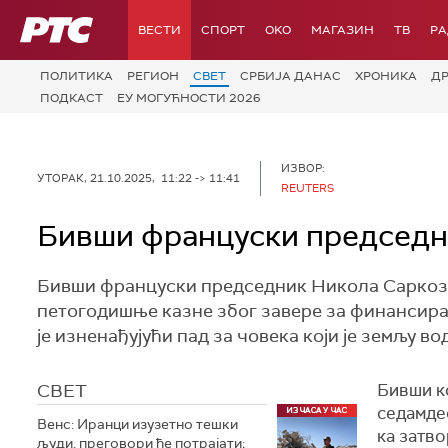
РТС
ВЕСТИ
СПОРТ
OKO
МАГАЗИН
ТВ
Р
ПОЛИТИКА
РЕГИОН
СВЕТ
СРБИЈА ДАНАС
ХРОНИКА
Д
ПОДКАСТ
ЕУ МОГУЋНОСТИ 2026
ИЗВОР:
УТОРАК, 21.10.2025, 11:22 -> 11:41
REUTERS
Бивши француски председни
Бивши француски председник Никола Саркози 
петогодишње казне због завере за финансира
је изненађујући пад за човека који је земљу во
СВЕТ
Бивши к
седамдес
Венс: Иранци изузетно тешки
ка затво
људи, преговори ће потрајати;