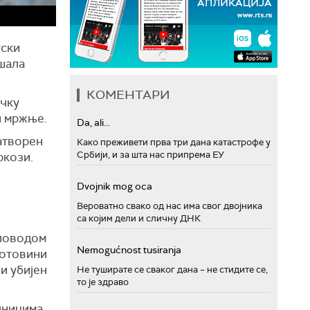
уски
ршала
КОМЕНТАРИ
ачку
 и мржње.
Da, ali...
затворен
Како преживети прва три дана катастрофе у
Србији, и за шта нас припрема ЕУ
ркози.
Dvojnik mog oca
Вероватно свако од нас има свог двојника
са којим дели и сличну ДНК
 поводом
Nemogućnost tusiranja
готовини
 и убијен
Не туширате се сваког дана – не стидите се,
то је здраво
дницима