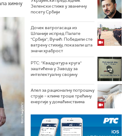
Украјински председник
ала химну
Зеленски стиже у званичну
посету Србији
Дочек ватрогасаца из
Шпаније испред Палате
"Србија"; Вучић: Победили сте
ватрену стихију, показали шта
значи храброст
РТС: "Квадратура круга"
заштићена у Заводу за
интелектуалну својину
Апел за рационалну потрошњу
струје – климе троше трећину
енергије у домаћинствима