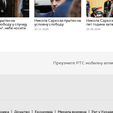
уштен на
Никола Саркози пуштен на
Никола Саркоз
лободу у случају
условну слободу
пет година зат
н", неће носити
10. 11. 2025.
25. 09. 2025.
Преузмите РТС мобилну апли
|
|
|
|
оника
Друштво
Економија
Мерила времена
Рат у Украји