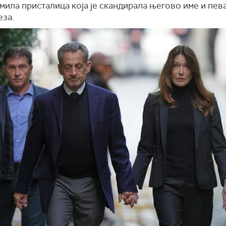
мила присталица која је скандирала његово име и пев
за.