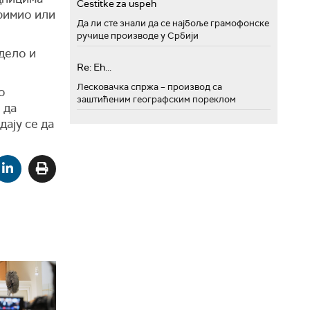
Cestitke za uspeh
римио или
Да ли сте знали да се најбоље грамофонске
ручице производе у Србији
дело и
Re: Eh...
Лесковачка спржа – производ са
о
заштићеним географским пореклом
 да
адају
се
да