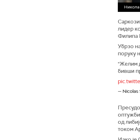
Никола 
Саркози,
лидер к
Филипа 
Убрзо на
поруку 
"Желим д
бивши пр
pic.twit
— Nicolas
Пресудо
оптужби
од либиј
током А
Иако је