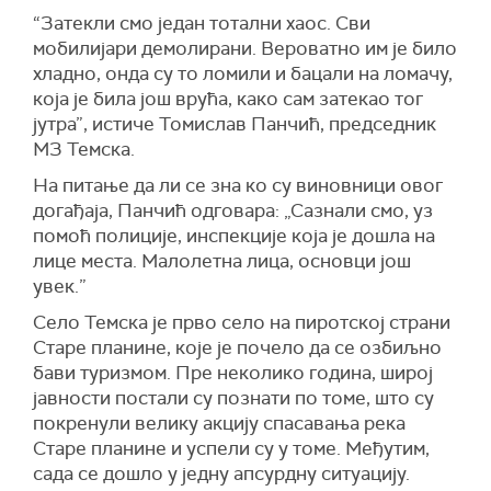
“Затекли смо један тотални хаос. Сви
мобилијари демолирани. Вероватно им је било
хладно, онда су то ломили и бацали на ломачу,
која је била још врућа, како сам затекао тог
јутра”, истиче Томислав Панчић, председник
МЗ Темска.
На питање да ли се зна ко су виновници овог
догађаја, Панчић одговара: „Сазнали смо, уз
помоћ полиције, инспекције која је дошла на
лице места. Малолетна лица, основци још
увек.”
Село Темска је прво село на пиротској страни
Старе планине, које је почело да се озбиљно
бави туризмом. Пре неколико година, широј
јавности постали су познати по томе, што су
покренули велику акцију спасавања река
Старе планине и успели су у томе. Међутим,
сада се дошло у једну апсурдну ситуацију.