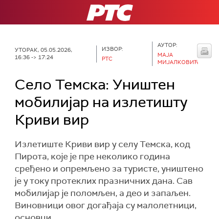
РТС
АУТОР:
ИЗВОР:
УТОРАК, 05.05.2026,
МАЈА
16:36 -> 17:24
РТС
МИЈАЛКОВИЋ
Село Темска: Уништен
мобилијар на излетишту
Криви вир
Излетиште Криви вир у селу Темска, код
Пирота, које је пре неколико година
сређено и опремљено за туристе, уништено
је у току протеклих празничних дана. Сав
мобилијар је поломљен, а део и запаљен.
Виновници овог догађаја су малолетници,
основци.