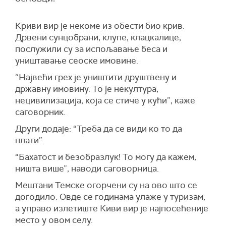
Криви вир је некоме из обести био крив.
Дрвени сунцобрани, клупе, клацкалице,
послужили су за испољавање беса и
уништавање сеоске имовине.
“Највећи грех је уништити друштвену и
државну имовину. То је некултура,
нецивилизација, која се стиче у кући”, каже
саговорник.
Други додаје: “Треба да се види ко то да
плати”.
“Бахатост и безобразлук! То могу да кажем,
ништа више”, наводи саговорница.
Мештани Темске огорчени су на ово што се
догодило. Овде се годинама улаже у туризам,
а управо излетиште Киви вир је најпосећеније
место у овом селу.