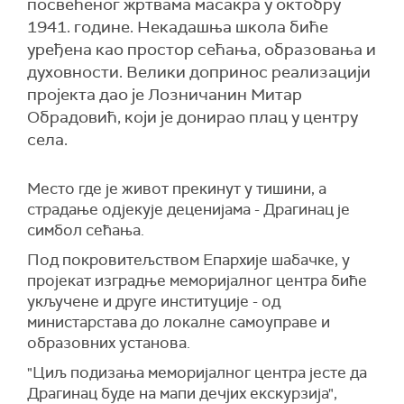
посвећеног жртвама масакра у октобру
1941. године. Некадашња школа биће
уређена као простор сећања, образовања и
духовности. Велики допринос реализацији
пројекта дао је Лозничанин Митар
Обрадовић, који је донирао плац у центру
села.
Место где је живот прекинут у тишини, а
страдање одјекује деценијама - Драгинац је
симбол сећања.
Под покровитељством Епархије шабачке, у
пројекат изградње меморијалног центра биће
укључене и друге институције - од
министарстава до локалне самоуправе и
образовних установа.
"Циљ подизања меморијалног центра јесте да
Драгинац буде на мапи дечјих екскурзија",