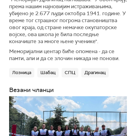
према нашим најновијим истраживањима,
убијено је 2.677 људи октобра 1941. године. У
време тог страшног погрома становништва
овог краја, од стране немачке окупаторске
војске, ова школа је била последње
коначиште за многе њене ученике".
Меморијални центар биће опомена - да се
памти, али и да се злочин никада не понови.
Лозница
Шабац
СПЦ
Драгинац
Везани чланци