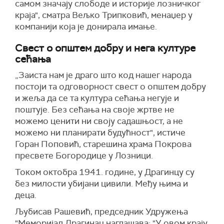
самом значају слободе и историје лозничког
краја", сматра Вељко Трипковић, менаџер у
компанији која је донирала имање.
Свест о општем добру и нега културе
сећања
„Заиста нам је драго што код нашег народа
постоји та одговорност свест о општем добру
и жеља да се та култура сећања негује и
поштује. Без сећања на своје жртве не
можемо ценити ни своју садашњост, а не
можемо ни планирати будућност", истиче
Горан Поповић, старешина храма Покрова
пресвете Богородице у Лозници.
Током октобра 1941. године, у Драгинцу су
без милости убијани цивили. Међу њима и
деца.
Љубисав Рашевић, председник Удружења
"Меморијал Драгинац наглашава: "У овом крају,