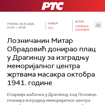
РТС
АУТОР:
ИЗВОР:
УТОРАК, 05.05.2026,
СЛАВИЦА
13:24 -> 19:29
РТС
ЏИНОВИЋ
Лозничанин Митар
Обрадовић донирао плац
у Драгинцу за изградњу
меморијалног центра
жртвама масакра октобра
1941. године
Епархија шабачка у Драгинцу, код Лознице,
планира изградњу меморијалног центра