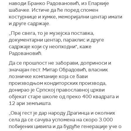
наводи Бранко Радовановић, из Епархије
шабачке. Истиче да ће поред спомен
костурнице и хумке, меморијални центар имати
и друге садржаје.
„Пре свега, то је музејска поставка,
документарни центар, параклис и друге
садржаје који су неопходни", каже
Радовановић.
Да се прошлост не заборави, доприноси и
значајан гест. Митар Обрадовић, власник
лозничке компаније која се бави
производњом кондиторских производа,
донирао је Српској православној цркви
објекат старе школе од преко 400 квадрата и
12 ари земљишта.
„Овај гест је дар народу Драгинца и околних
села да се сачува успомена на скоро 3.000
побијених цивила и да будуће генерације уче о