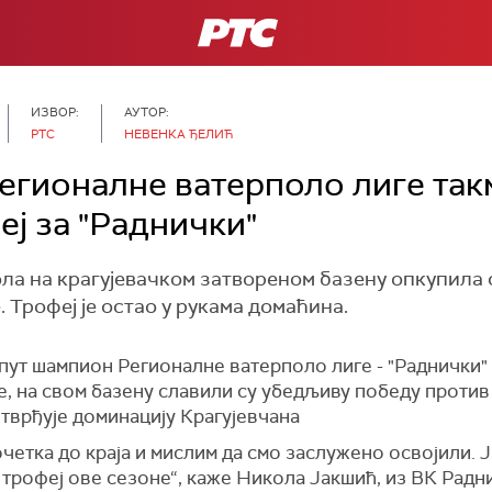
РТС
ИЗВОР:
АУТОР:
РТС
НЕВЕНКА ЂЕЛИЋ
егионалне ватерполо лиге так
еј за "Раднички"
ла на крагујевачком затвореном базену опкупила 
 Трофеј је остао у рукама домаћина.
пут шампион Регионалне ватерполо лиге - "Раднички" и
, на свом базену славили су убедљиву победу против
отврђује доминацију Крагујевчана
четка до краја и мислим да смо заслужено освојили. Ј
 трофеј ове сезоне“, каже Никола Јакшић, из ВК Радн