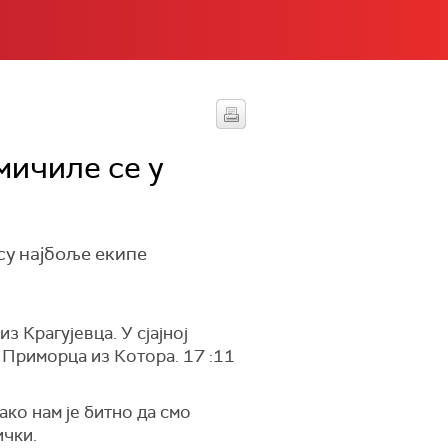
мичиле се у
су најбоље екипе
з Крагујевца. У сјајној
 Приморца из Котора. 17 :11
ако нам је битно да смо
ички.