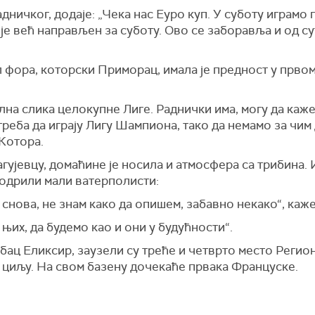
дничког, додаје: „Чека нас Еуро куп. У суботу играм
с је већ направљен за суботу. Ово се заборавља и од с
 фора, которски Приморац, имала је предност у првом
ална слика целокупне Лиге. Раднички има, могу да ка
 треба да играју Лигу Шампиона, тако да немамо за чим
Котора.
гујевцу, домаћине је носила и атмосфера са трибина.
бодрили мали ватерполисти:
з снова, не знам како да опишем, забавно некако“, каж
 њих, да будемо као и они у будућности“.
ац Еликсир, заузели су треће и четврто место Регион
 циљу. На свом базену дочекаће првака Француске.