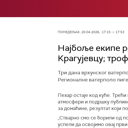
ПОНЕДЕЉАК, 20.04.2026, 17:15 -> 17:53
Најбоље екипе р
Крагујевцу; троф
Три дана врхунског ватерпо
Регионалне ватерполо лиге.
Пехар остаје код куће. Трећи 
атмосфери и подршку публике
за домаћине, резултат који п
„Стварно смо се борили од по
успели да освојимо овај први