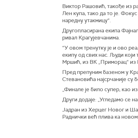
Виктор Рашовић, такође из ра
Лен купа, тако да то је. Фоку
наредну утакмицу“.
Другопласирана екипа Фајнал
ривал Крагујевчанима.
“У овом тренутку је и ово ре
екипу од свих нас. Људи који
Мршић, из ВК „Приморац“ из 
Пред препуним базеном у Кра
Стевановића најсрчаније су 
„Финале је било супер, као и
Други додаје: „Угледамо се на
Јадран из Херцег Новог и Шаб
Раднички већ плива ка новом