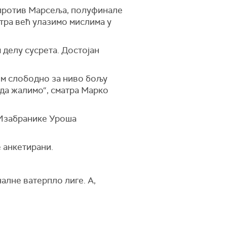
о против Марсеља, полуфинале
утра већ улазимо мислима у
 делу сусрета. Достојан
жем слободно за ниво бољу
 да жалимо“, сматра Марко
 Изабранике Уроша
е анкетирани.
алне ватерпло лиге. А,