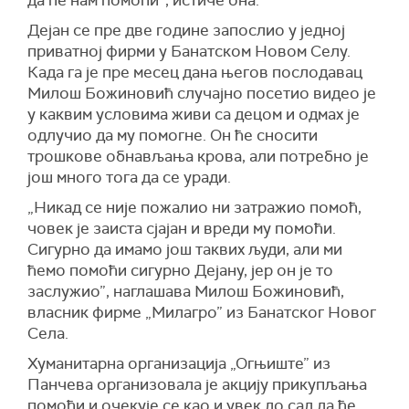
да ће нам помоћи”, истиче она.
Дејан се пре две године запослио у једној
приватној фирми у Банатском Новом Селу.
Када га је пре месец дана његов послодавац
Милош Божиновић случајно посетио видео је
у каквим условима живи са децом и одмах је
одлучио да му помогне. Он ће сносити
трошкове обнављања крова, али потребно је
још много тога да се уради.
„Никад се није пожалио ни затражио помоћ,
човек је заиста сјајан и вреди му помоћи.
Сигурно да имамо још таквих људи, али ми
ћемо помоћи сигурно Дејану, јер он је то
заслужио”, наглашава Милош Божиновић,
власник фирме „Милагро” из Банатског Новог
Села.
Хуманитарна организација „Огњиште” из
Панчева организовала је акцију прикупљања
помоћи и очекује се као и увек до сад да ће