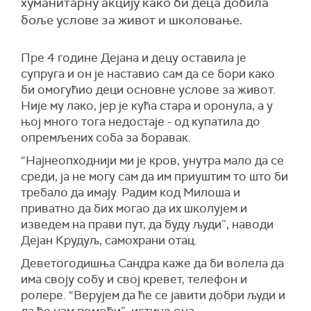
хуманитарну акцију како би деца добила
боље услове за живот и школовање.
Пре 4 године Дејана и децу оставила је
супруга и он је наставио сам да се бори како
би омогућио деци основне услове за живот.
Није му лако, јер је кућа стара и оронула, а у
њој много тога недостаје - од купатила до
опремљених соба за боравак.
“Најнеопходнији ми је кров, унутра мало да се
среди, ја не могу сам да им приуштим то што би
требало да имају. Радим код Милоша и
приватно да бих могао да их школујем и
изведем на прави пут, да буду људи”, наводи
Дејан Крудуљ, самохрани отац.
Деветогодишња Сандра каже да би волела да
има своју собу и свој кревет, телефон и
ролере. “Верујем да ће се јавити добри људи и