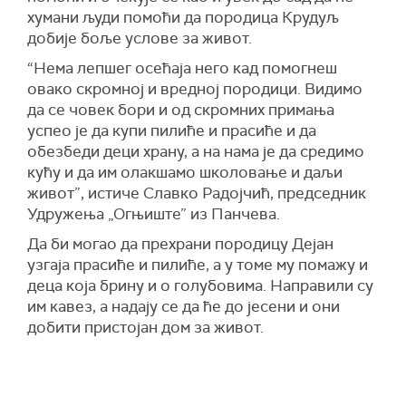
хумани људи помоћи да породица Крудуљ
добије боље услове за живот.
“Нема лепшег осећаја него кад помогнеш
овако скромној и вредној породици. Видимо
да се човек бори и од скромних примања
успео је да купи пилиће и прасиће и да
обезбеди деци храну, а на нама је да средимо
кућу и да им олакшамо школовање и даљи
живот”, истиче Славко Радојчић, председник
Удружења „Огњиште” из Панчева.
Да би могао да прехрани породицу Дејан
узгаја прасиће и пилиће, а у томе му помажу и
деца која брину и о голубовима. Направили су
им кавез, а надају се да ће до јесени и они
добити пристојан дом за живот.