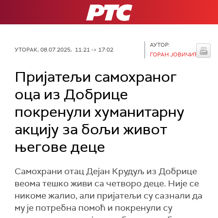
РТС
АУТОР:
УТОРАК, 08.07.2025, 11:21 -> 17:02
ГОРАН ЈОВИЧИЋ
Пријатељи самохраног
оца из Добрице
покренули хуманитарну
акцију за бољи живот
његове деце
Самохрани отац Дејан Крудуљ из Добрице
веома тешко живи са четворо деце. Није се
никоме жалио, али пријатељи су сазнали да
му је потребна помоћ и покренули су