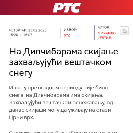
РТС
АУТОР:
ИЗВОР:
ЧЕТВРТАК, 13.02.2025,
МИХАИЛО
15:20 -> 16:07
РТС
ЈЕВТИЋ
На Дивчибарама скијање
захваљујући вештачком
снегу
Иако у претходном периоду није било
снега, на Дивчибарама има скијања.
Захваљујући вештачком оснежавању, од
данас скијаши могу да уживају на стази
Црни врх.