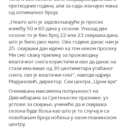
претходних година, али за сада значајно мање
од оптималног броја.
„Нешто што је задовољвајуће је просек
између 50 и 60 дана у сезони. Уназад две
сезоне то је био број 22 или 23 скијашка дана,
што је било јако мало. Ове године данас нам је
25. скијашки дан идемо ка том неком просеку.
Ми смо сваку прилику за производњу
вештачког снега користили и ево да данас на
стази има више од 30 центиметара утабаног
снега, све је вештачки снег", наводи ндрија
Марјановић, директор. Ски центра „Црни врх".
Очекивана максимлна попуњеност на
Дивчибарама за Сретењеске празнике, уз
услове за скијање, учиниће да и скијашка
сезона буде боља као што је то случај и са
повећањем броја ноћења у овом планинском
центру.