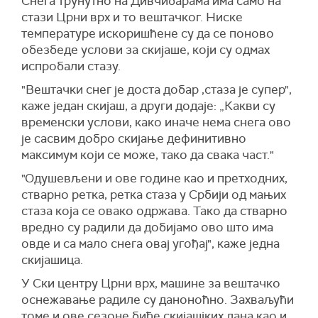
Снега трунутно на Дивчибарама има само на
стази Црни врх и то вештачког. Ниске
температуре искоришћене су да се поново
обезбеде услови за скијаше, који су одмах
испробали стазу.
"Вештачки снег је доста добар ,стаза је супер",
каже један скијаш, а други додаје: „Какви су
временски услови, како иначе нема снега ово
је сасвим добро скијање дефинитивно
максимум који се може, тако да свака част."
"Одушевљени и ове године као и претходних,
стварно ретка, ретка стаза у Србији од мањих
стаза која се овако одржава. Тако да стварно
вредно су радили да добијамо ово што има
овде и са мало снега овај угођај", каже једна
скијашица.
У Ски центру Црни врх, машине за вештачко
оснежавање радиле су даноноћно. Захваљући
томе и ове сезоне биће скијашјких дана као и