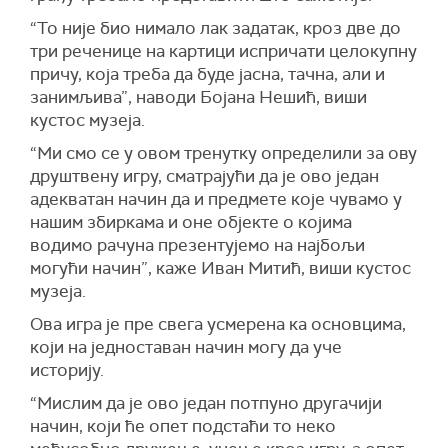
“То није био нимало лак задатак, кроз две до
три реченице на картици испричати целокупну
причу, која треба да буде јасна, тачна, али и
занимљива”, наводи Бојана Нешић, виши
кустос музеја.
“Ми смо се у овом тренутку определили за ову
друштвену игру, сматрајући да је ово један
адекватан начин да и предмете које чувамо у
нашим збиркама и оне објекте о којима
водимо рачуна презентујемо на најбољи
могући начин”, каже Иван Митић, виши кустос
музеја.
Ова игра је пре свега усмерена ка основцима,
који на једноставан начин могу да уче
историју.
“Мислим да је ово један потпуно другачији
начин, који ће опет подстаћи то неко