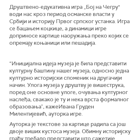
Друштвено-едукативна игра „Бој на Чегру"
води нас кроз период османске власти у
Србији и историју Првог српског устанка. Игра
се бацањем коцкице, а динамици игре
доприносе картице наоружања преко којих се
опремају коњаници или пешадија.
“Иницијална идеја музеја је била представити
културну баштину нашег музеја, односно једна
културно историјски споменик на другачији
начин. Улога музеја у друштву је вишеструка,
поред оне основне улоге, очувања културног
наслеђа, свакако је ту и нека врста формалног
образовања”, кажеИвана Груден
Милентијевић, ауторка игре.
Ауторка је текстове за картице радила са још
двоје виших кустоса музеја. Обимну историјску
грађу требало представити што сажетије.