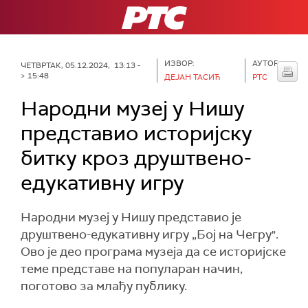
РТС
ИЗВОР:
АУТОР:
ЧЕТВРТАК, 05.12.2024, 13:13 -
> 15:48
ДЕЈАН ТАСИЋ
РТС
Народни музеј у Нишу
представио историјску
битку кроз друштвено-
едукативну игру
Народни музеј у Нишу представио је
друштвено-едукативну игру „Бој на Чегру".
Ово је део програма музеја да се историјске
теме представе на популаран начин,
поготово за млађу публику.