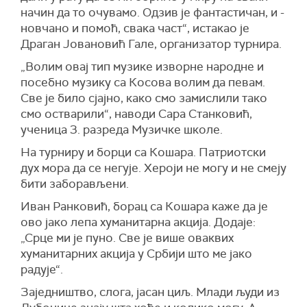
начин да то очувамо. Одзив је фантастичан, и -
новчано и помоћ, свака част“, истакао је
Драган Јовановић Гале, организатор турнира.
„Волим овај тип музике изворне народне и
посебно музику са Косова волим да певам.
Све је било сјајно, како смо замислили тако
смо остварили“, наводи Сара Станковић,
ученица 3. разреда Музичке школе.
На турниру и борци са Кошара. Патриотски
дух мора да се негује. Хероји не могу и не смеју
бити заборављени.
Иван Ранковић, борац са Кошара каже да је
ово јако лепа хуманитарна акција. Додаје:
„Срце ми је пуно. Све је више оваквих
хуманитарних акција у Србији што ме јако
радује“.
Заједништво, слога, јасан циљ. Млади људи из