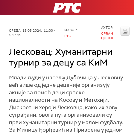
РТС
АУТОР:
ИЗВОР:
СРЕДА, 15.05.2024, 11:00 -
СРЂАН
> 17:15
РТС
ЦОНИЋ
Лесковац: Хуманитарни
турнир за децу са КиМ
Млади људи у насељу Дубочица у Лесковцу
већ више од једне деценије организују
акције за помоћ деци српске
националности на Косову и Метохији.
Дискретни хероји Лесковца, како их зову
суграђани, овога пута организовали су
први хуманитарни турнир у малом фудбалу.
За Милицу Ђорђевић из Призрена у једном