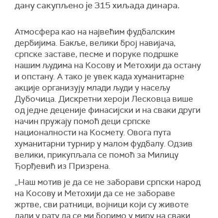
дану сакупљено је 315 хиљада динара.
Атмосфера као на највећим фудбалским
дербијима. Бакље, велики број навијача,
српске заставе, песме и поруке подршке
нашим људима на Косову и Метохији да остану
и опстану. А тако је увек када хуманитарне
акције организују млади људи у насељу
Дубочица. Дискретни хероји Лесковца више
од једне деценије финасијски и на сваки други
начин пружају помоћ деци српске
националности на Космету. Овога пута
хуманитарни турнир у малом фудбалу. Одзив
велики, прикупљала се помоћ за Милицу
Ђорђевић из Призрена.
„Наш мотив је да се не заборави српски народ
на Косову и Метохији да се не забораве
жртве, сви ратници, војници који су животе
дали у рату да се ми боримо у миру на сваки