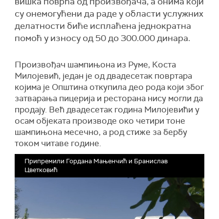
вишка поврћа од произвођача, а онима који
су онемогућени да раде у области услужних
делатности биће исплаћена једнократна
помоћ у износу од 50 до 300.000 динара.
Произвођач шампињона из Руме, Коста
Милојевић, један је од двадесетак повртара
којима је Општина откупила део рода који због
затварања пицерија и ресторана нису могли да
продају. Већ двадесетак година Милојевићи у
осам објеката производе око четири тоне
шампињона месечно, а род стиже за бербу
током читаве године.
Припремили Гордана Мањенчић и Бранислав
Цветковић