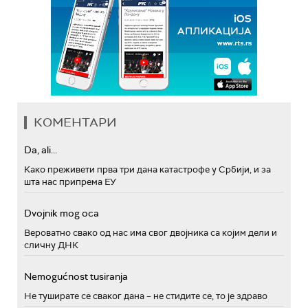
КОМЕНТАРИ
Da, ali...
Како преживети прва три дана катастрофе у Србији, и за
шта нас припрема ЕУ
Dvojnik mog oca
Вероватно свако од нас има свог двојника са којим дели и
сличну ДНК
Nemogućnost tusiranja
Не туширате се сваког дана – не стидите се, то је здраво