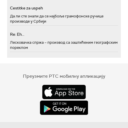
Cestitke za uspeh
Да ли сте знали да се најбоље грамофонске ручице
производе у Србији
Re: Eh...
Лесковачка спржа – производ са заштићеним географским
пореклом
Преузмите РТС мобилну апликацију