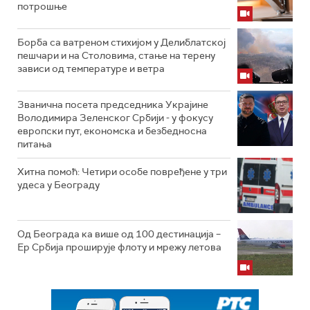
потрошње
Борба са ватреном стихијом у Делиблатској
пешчари и на Столовима, стање на терену
зависи од температуре и ветра
Званична посета председника Украјине
Володимира Зеленског Србији - у фокусу
европски пут, економска и безбедносна
питања
Хитна помоћ: Четири особе повређене у три
удеса у Београду
Од Београда ка више од 100 дестинација –
Ер Србија проширује флоту и мрежу летова