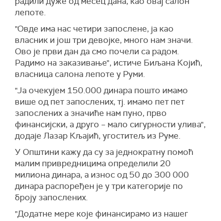
радили дуже од месец дана, као овај салон
лепоте.
"Овде има нас четири запослене, ја као
власник и још три девојке, много нам значи.
Ово је први дан да смо почели са радом.
Радимо на заказивање", истиче Биљана Којић,
власница салона лепоте у Руми.
"Ја очекујем 150.000 динара пошто имамо
више од пет запослених, тј. имамо пет пет
запослених а значиће нам пуно, прво
финансијски, а друго – мало сигурности улива",
додаје Лазар Кљајић, угоститељ из Руме.
У Општини кажу да су за једнократну помоћ
малим привредницима определили 20
милиона динара, а износ од 50 до 300 000
динара распоређен је у три категорије по
броју запослених.
"Додатне мере које финансирамо из нашег