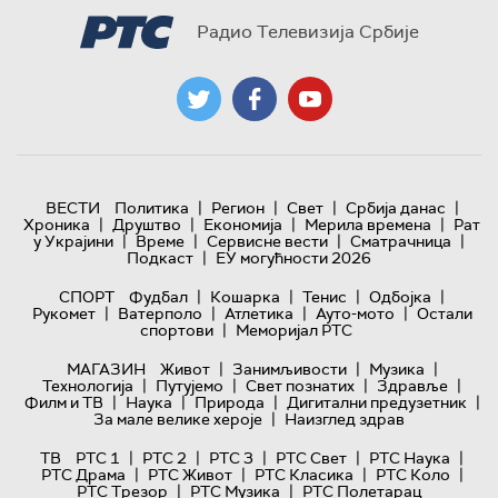
Радио Телевизија Србије
|
|
|
|
ВЕСТИ
Политика
Регион
Свет
Србија данас
|
|
|
|
Хроника
Друштво
Економија
Мерила времена
Рат
|
|
|
|
у Украјини
Време
Сервисне вести
Сматрачница
|
Подкаст
ЕУ могућности 2026
|
|
|
|
СПОРТ
Фудбал
Кошарка
Тенис
Одбојка
|
|
|
|
Рукомет
Ватерполо
Атлетика
Ауто-мото
Остали
|
спортови
Меморијал РТС
|
|
|
МАГАЗИН
Живот
Занимљивости
Музика
|
|
|
|
Технологијa
Путујемо
Свет познатих
Здравље
|
|
|
|
Филм и ТВ
Наука
Природа
Дигитални предузетник
|
За мале велике хероје
Наизглед здрав
|
|
|
|
|
ТВ
РТС 1
РТС 2
РТС 3
РТС Свет
РТС Наука
|
|
|
|
РТС Драма
РТС Живот
РТС Класика
РТС Коло
|
|
РТС Трезор
РТС Музика
РТС Полетарац