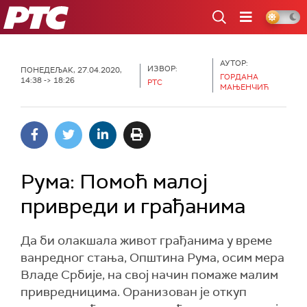
РТС
АУТОР:
ИЗВОР:
ПОНЕДЕЉАК, 27.04.2020,
ГОРДАНА
14:38 -> 18:26
РТС
МАЊЕНЧИЋ
Рума: Помоћ малој
привреди и грађанима
Да би олакшала живот грађанима у време
ванредног стања, Oпштина Рума, осим мера
Владе Србије, на свој начин помаже малим
привредницима. Оранизован је откуп