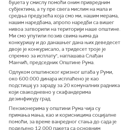
буџета у смислу помоћи оним привредним
субјектима, а ту пре свега мислим на мала и
средња предузећа која смо ми, нашим мерама,
нашим наредбама, апропо наредби са вишег
нивоа затворили на територији наше општине.
Ми смо упутили позив свима њима да
конкуришу и до данашњег дана њих деведесет
двоје је конкурисало, а тридесет троје је
спремно за исплату", наглашава Слађан
Манчић, председник Општине Рума.
Одлуком општинског кризног штаба у Руми,
око 600.000 динара исплаћено је као
подстицај уз зараду за 20 комуналних радника
који свакодневно у скафандерима
дезинфикују град.
Пензионерима у општини Рума чија су
примања мања, као и корисницима социјалне
помоћи, за време ванредног стања до сада је
подељено 12.000 пакета са основним