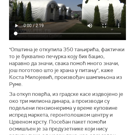
"Општина је откупила 350 тањирића, фактички
то је буквално печурка коју бих бацио,
наравно да значи, свака помоћ много значи,
још поготово што је храна у питању", каже
Коста Милојевић, произвођач шампињона из
Руме.
За откуп поврћа, из градске касе издвојено је
око три милиона динара, а производи су
подељени пензионерима у време куповине
испред маркета, геронтолошком центру и
Црвеном крсту. Посебан пакет помоћи
осмишљен је за предузетнике који нису