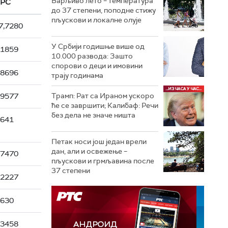
Варљиво лето – температура
РС
до 37 степени, поподне стижу
пљускови и локалне олује
7,7280
У Србији годишње више од
,1859
10.000 развода: Зашто
спорови о деци и имовини
,8696
трају годинама
,9577
Трамп: Рат са Ираном ускоро
ће се завршити; Калибаф: Речи
без дела не значе ништа
8641
Петак носи још један врели
дан, али и освежење –
,7470
пљускови и грмљавина после
37 степени
,2227
0630
,3458