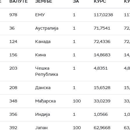
Е
ВАЛУТЕ
ЗЕМЉЕ
ЗА
КУРС
КУ
978
ЕМУ
1
117,0238
11
36
Аустралија
1
71,7541
72
124
Канада
1
72,4336
72
156
Кина
1
14,8683
14
203
Чешка
1
4,8351
4,
Република
208
Данска
1
15,6528
15
348
Мађарска
100
33,0239
33
356
Индија
1
1,0566
1,
392
Јапан
100
62,9668
63