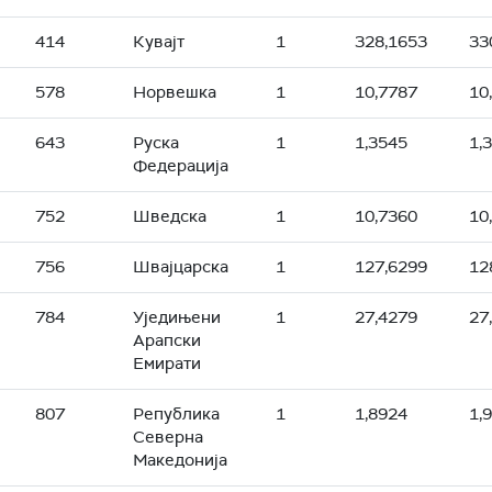
414
Кувајт
1
328,1653
33
578
Норвешка
1
10,7787
10
643
Руска
1
1,3545
1,
Федерација
752
Шведска
1
10,7360
10
756
Швајцарска
1
127,6299
12
784
Уједињени
1
27,4279
27
Арапски
Емирати
807
Република
1
1,8924
1,
Северна
Македонија