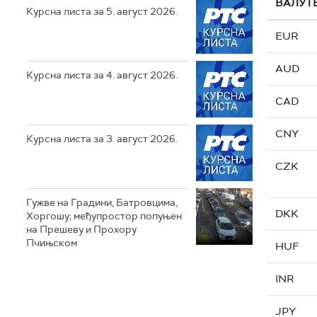
ВАЛУТ
Курсна листа за 5. август 2026.
EUR
AUD
Курсна листа за 4. август 2026.
CAD
CNY
Курсна листа за 3. август 2026.
CZK
Гужве на Градини, Батровцима,
DKK
Хоргошу; међупростор попуњен
на Прешеву и Прохору
Пчињском
HUF
INR
JPY