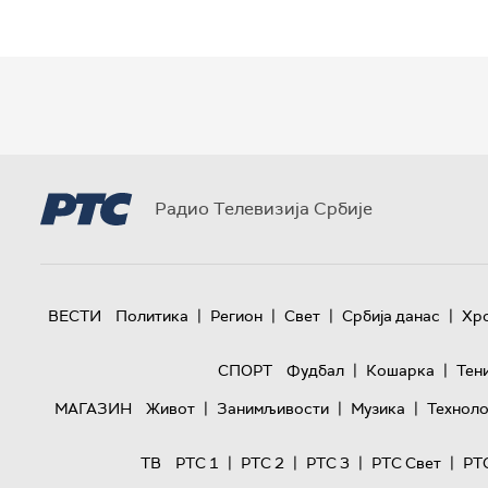
Радио Телевизија Србије
|
|
|
|
ВЕСТИ
Политика
Регион
Свет
Србија данас
Хр
|
|
СПОРТ
Фудбал
Кошарка
Тен
|
|
|
МАГАЗИН
Живот
Занимљивости
Музика
Техноло
|
|
|
|
ТВ
РТС 1
РТС 2
РТС 3
РТС Свет
РТ