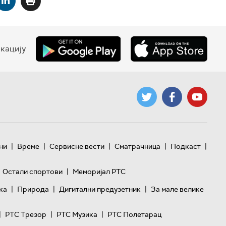
кацију
|
|
|
|
|
ни
Време
Сервисне вести
Сматрачница
Подкаст
|
Остали спортови
Меморијал РТС
|
|
|
ка
Природа
Дигитални предузетник
За мале велике
|
|
|
РТС Трезор
РТС Музика
РТС Полетарац