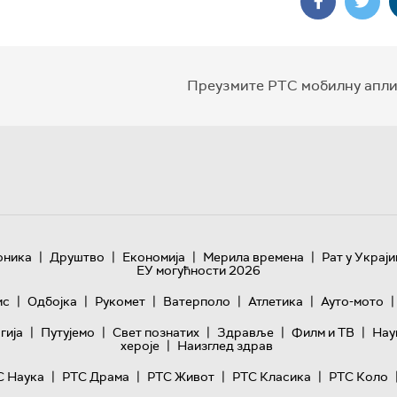
Преузмите РТС мобилну апли
|
|
|
|
оника
Друштво
Економија
Мерила времена
Рат у Украји
ЕУ могућности 2026
|
|
|
|
|
|
ис
Одбојка
Рукомет
Ватерполо
Атлетика
Ауто-мото
|
|
|
|
|
гијa
Путујемо
Свет познатих
Здравље
Филм и ТВ
Нау
|
хероје
Наизглед здрав
|
|
|
|
С Наука
РТС Драма
РТС Живот
РТС Класика
РТС Коло