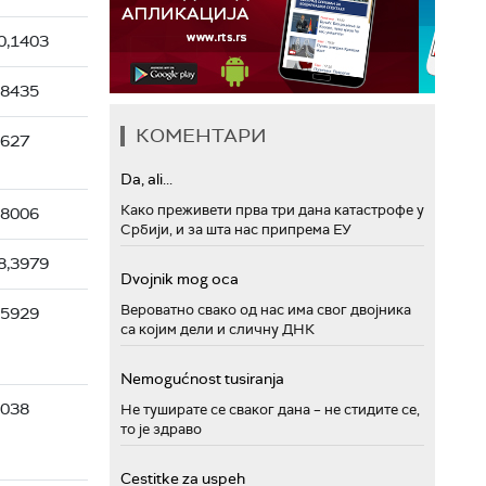
0,1403
,8435
КОМЕНТАРИ
3627
Da, ali...
Како преживети прва три дана катастрофе у
,8006
Србији, и за шта нас припрема ЕУ
8,3979
Dvojnik mog oca
Вероватно свако од нас има свог двојника
,5929
са којим дели и сличну ДНК
Nemogućnost tusiranja
9038
Не туширате се сваког дана – не стидите се,
то је здраво
Cestitke za uspeh