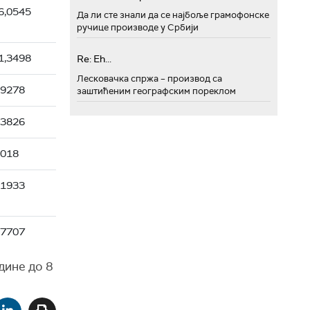
6,0545
Да ли сте знали да се најбоље грамофонске
ручице производе у Србији
1,3498
Re: Eh...
Лесковачка спржа – производ са
,9278
заштићеним географским пореклом
,3826
2018
,1933
,7707
одине до 8