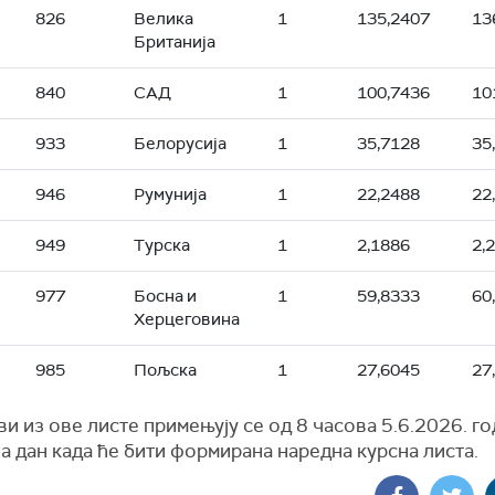
826
Велика
1
135,2407
13
Британија
840
САД
1
100,7436
10
933
Белорусија
1
35,7128
35
946
Румунија
1
22,2488
22
949
Турска
1
2,1886
2,
977
Босна и
1
59,8333
60
Херцеговина
985
Пољска
1
27,6045
27
ви из ове листе примењују се од 8 часова 5.6.2026. г
а дан када ће бити формирана наредна курсна листа.