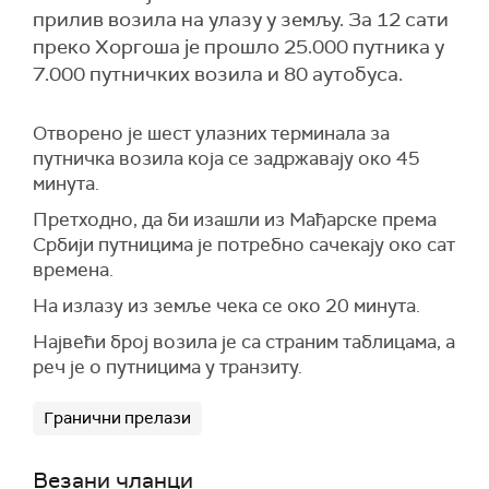
прилив возила на улазу у земљу. За 12 сати
преко Хоргоша је прошло 25.000 путника у
7.000 путничких возила и 80 аутобуса.
Oтворено је шест улазних терминала за
путничка возила која се задржавају око 45
минута.
Претходно, да би изашли из Мађарске према
Србији путницима је потребно сачекају око сат
времена.
На излазу из земље чека се око 20 минута.
Највећи број возила је са страним таблицама, а
реч је о путницима у транзиту.
Гранични прелази
Везани чланци