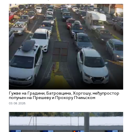
Гужве на Градини, Батровцима, Хоргошу; међупростор
попуњен на Прешеву и Прохору Пчињском
03. 08. 2026.