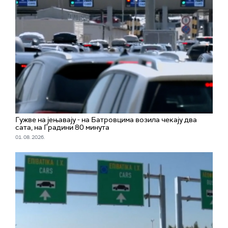
Гужве на јењавају - на Батровцима возила чекају два
сата, на Градини 80 минута
01. 08. 2026.