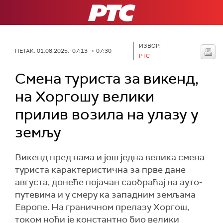
РТС
ИЗВОР:
ПЕТАК, 01.08.2025, 07:13 -> 07:30
РТС
Смена туриста за викенд,
на Хоргошу велики
прилив возила на улазу у
земљу
Викенд пред нама и још једна велика смена
туриста карактеристична за прве дане
августа, донеће појачан саобраћај на ауто-
путевима и у смеру ка западним земљама
Европе. На граничном прелазу Хоргош,
током ноћи је константно био велики