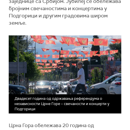
заједнице са Србијом. Јубилеј се обележава
бројним свечаностима и концертима у
Подгорици и другим градовима широм
земље.
Двадесет година од одржавања референдума о
независности Црне Горе – свечаности и концерти у
Подгорици
Црна Гора обележава 20 година од