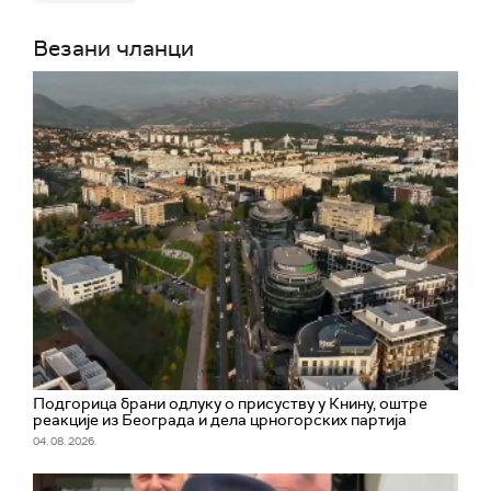
Везани чланци
Подгорица брани одлуку о присуству у Книну, оштре
реакције из Београда и дела црногорских партија
04. 08. 2026.