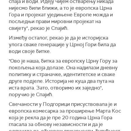
спаја и води. Идеју чијем остварењу никада
нијесмо били ближи, а то је европска Црна
Гора и пројекат уједињене Европе можда и
посљедњи прави мировни пројекат на
свијету", рекао је Спајић.
Између осталог, рекао је да је историјска
улога сваке генерације у Црној Гори била да
води своје битке.
"Ово је наша, битка за европску Црну Гору за
покољења која долазе. Она надилази дневну
политику и страначке, идентитетске и сваке
друге подјеле. Историја не куца два пута на
иста врата. Зато, отворимо их заједно",
поручио је Спајић.
Свечаности у Подгорици присуствовала је и
европска комесарка за проширење Марта Кос
која је рекла да је пре 20 година Црна Гора
гласала за обнову независности и да је