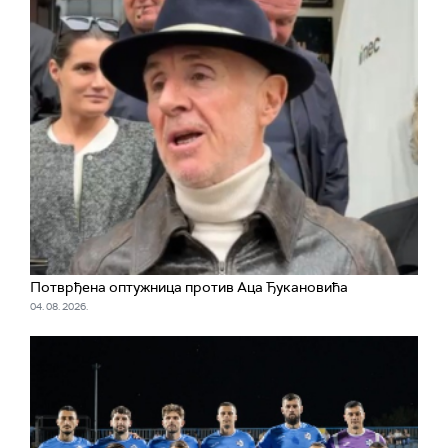
Потврђена оптужница против Аца Ђукановића
04. 08. 2026.