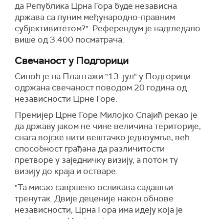
да Република Црна Гора буде независна
држава са пуним међународно-правним
субјективитетом?". Референдум је надгледало
више од 3.400 посматрача.
Свечаност у Подгорици
Синоћ је на Плантажи "13. јул" у Подгорици
одржана свечаност поводом 20 година од
независности Црне Горе.
Премијер Црне Горе Милојко Спајић рекао је
да државу јаком не чине величина територије,
снага војске нити вештачко једноумље, већ
способност грађана да различитости
претворе у заједничку визију, а потом ту
визију до краја и остваре.
"Та мисао савршено осликава садашњи
тренутак. Двије деценије након обнове
независности, Црна Гора има идеју која је