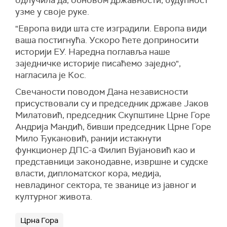
одлучила да, обновом државности, будућност
узме у своје руке.
"Европа види шта сте изградили. Европа види
ваша постигнућа. Ускоро ћете доприносити
историји ЕУ. Наредна поглавља наше
заједничке историје писаћемо заједно",
нагласила је Кос.
Свечаности поводом Дана независности
присуствовали су и председник државе Јаков
Милатовић, председник Скупштине Црне Горе
Андрија Мандић, бивши председник Црне Горе
Мило Ђукановић, ранији истакнути
функционер ДПС-а Филип Вујановић као и
представници законодавне, извршне и судске
власти, дипломатског кора, медија,
невладиног сектора, те званице из јавног и
културног живота.
Црна Гора