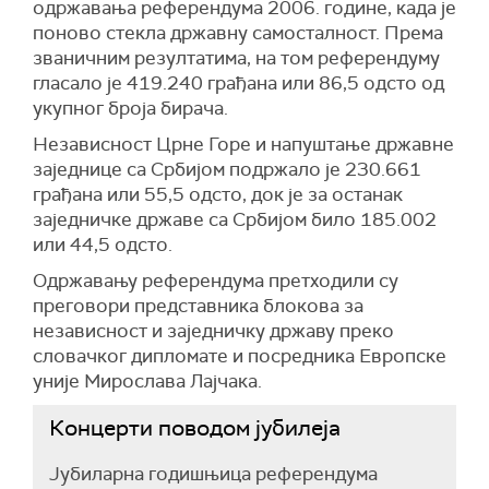
одржавања референдума 2006. године, када је
поново стекла државну самосталност. Према
званичним резултатима, на том референдуму
гласало је 419.240 грађана или 86,5 одсто од
укупног броја бирача.
Независност Црне Горе и напуштање државне
заједнице са Србијом подржало је 230.661
грађана или 55,5 одсто, док је за останак
заједничке државе са Србијом било 185.002
или 44,5 одсто.
Одржавању референдума претходили су
преговори представника блокова за
независност и заједничку државу преко
словачког дипломате и посредника Европске
уније Мирослава Лајчака.
Концерти поводом јубилеја
Јубиларна годишњица референдума