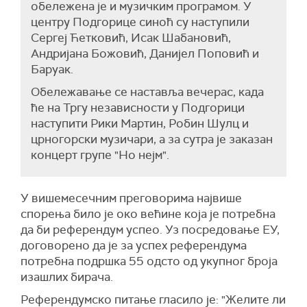
обележена је и музичким програмом. У
центру Подгорице синоћ су наступили
Сергеј Ћетковић, Исак Шабановић,
Андријана Божовић, Данијел Поповић и
Барyак.
Обележавање се наставља вечерас, када
ће на Тргу независности у Подгорици
наступити Рики Мартин, Робин Шулц и
црногорски музичари, а за сутра је заказан
концерт групе "Но нејм".
У вишемесечним преговорима највише
спорења било је око већине која је потребна
да би референдум успео. Уз посредовање ЕУ,
договорено да је за успех референдума
потребна подршка 55 одсто од укупног броја
изашлих бирача.
Референдумско питање гласило је: "Желите ли